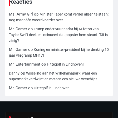
Reacties
Ms. Army Girl
op
Minister Faber komt verder alleen te staan:
3
nog maar één woordvoerder over
Nick Reiner, zoon van regisseur Rob
Reiner, gearresteerd na dood ouders
Mr. Gamer
op
Trump onder vuur nadat hij AI-foto’s van
Ms. Army Girl
Taylor Swift deelt en insinueert dat popster hem steunt: ‘Dit is
zielig’!
4
Mr. Gamer
op
Koning en minister-president bij herdenking 10
jaar vliegramp MH17!
Amerikaanse regisseur Rob Reiner en
vrouw dood gevonden in hun huis,
Mr. Entertainment
op
Hittegolf in Eindhoven!
eigen zoon hoofdverdachte
Mr. Gamer
op
Danny
Wisseling aan het Wilhelminapark: waar een
supermarkt verdwijnt en meteen een nieuwe verschijnt
5
Mr. Gamer
op
Hittegolf in Eindhoven!
Israël doodt hoogste Hezbollah-leider
sinds einde oorlog, samen met
meerdere omwonenden
Mr. Gamer
6