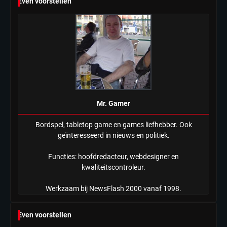
Even voorstellen
Tilburgse wethouder: ‘Alle vertrouwen
in nieuwe aanpak van begeleiding
kwetsbare inwoners door Siem,
Mr. Gamer
ondanks onrust’
Mr. Gamer
Bordspel, tabletop game en games liefhebber. Ook
geïnteresseerd in nieuws en politiek.
Functies: hoofdredacteur, webdesigner en
kwaliteitscontroleur.
Werkzaam bij NewsFlash 2000 vanaf 1998.
Even voorstellen