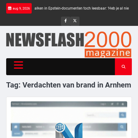
Skip
st
Zwarte balken in Epstein-documenten toch leesbaar: ‘Heb je al nieuwe ongep
aug 9, 2026
to
content
NewsFlash
NewsFlash
2000
2000
Tag:
Verdachten van brand in Arnhem