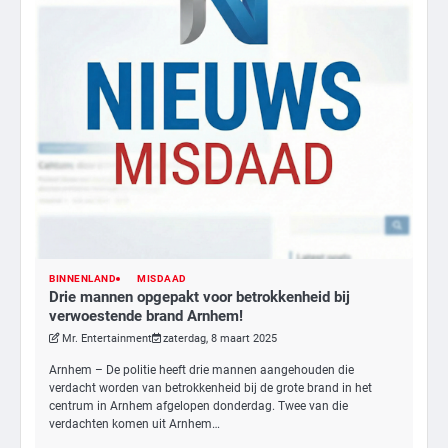
BINNENLAND
MISDAAD
Drie mannen opgepakt voor betrokkenheid bij
3
verwoestende brand Arnhem!
Nick Reiner, zoon van regisseur Rob
Mr. Entertainment
zaterdag, 8 maart 2025
Reiner, gearresteerd na dood ouders
Arnhem – De politie heeft drie mannen aangehouden die
Ms. Army Girl
verdacht worden van betrokkenheid bij de grote brand in het
centrum in Arnhem afgelopen donderdag. Twee van die
verdachten komen uit Arnhem…
4