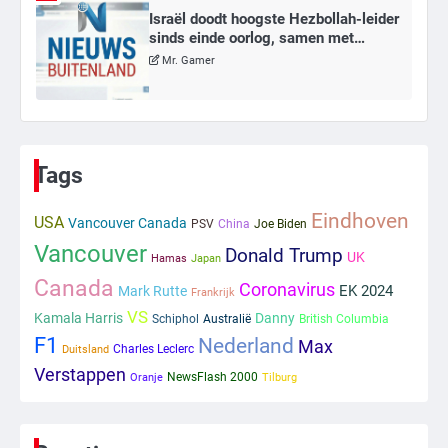
Israël doodt hoogste Hezbollah-leider
sinds einde oorlog, samen met
meerdere omwonenden
Mr. Gamer
6
Tilburgse wethouder: ‘Alle vertrouwen
in nieuwe aanpak van begeleiding
Tags
kwetsbare inwoners door Siem,
Mr. Gamer
ondanks onrust’
Eindhoven
USA
Vancouver Canada
PSV
China
Joe Biden
Vancouver
1
Donald Trump
UK
Hamas
Japan
Canada
Kleine veranderingen op komst
Coronavirus
EK 2024
Mark Rutte
Frankrijk
Mr. Gamer
VS
Kamala Harris
Danny
Schiphol
Australië
British Columbia
F1
Nederland
Max
Charles Leclerc
Duitsland
Verstappen
2
NewsFlash 2000
Oranje
Tilburg
Zwarte balken in Epstein-documenten
toch leesbaar: ‘Heb je al nieuwe
ongepaste vrienden voor me?’
Ms. Army Girl