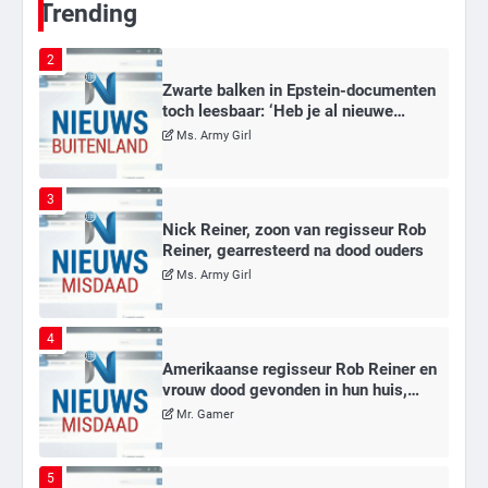
Trending
2
Zwarte balken in Epstein-documenten
toch leesbaar: ‘Heb je al nieuwe
ongepaste vrienden voor me?’
Ms. Army Girl
3
Nick Reiner, zoon van regisseur Rob
Reiner, gearresteerd na dood ouders
Ms. Army Girl
4
Amerikaanse regisseur Rob Reiner en
vrouw dood gevonden in hun huis,
eigen zoon hoofdverdachte
Mr. Gamer
5