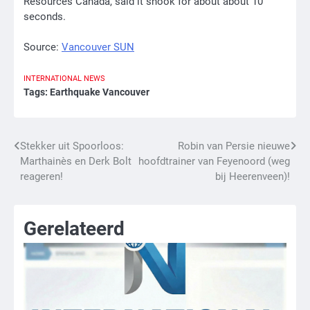
Resources Canada, said it shook for about about 10
seconds.
Source:
Vancouver SUN
INTERNATIONAL
NEWS
Tags:
Earthquake Vancouver
Bericht
Stekker uit Spoorloos:
Robin van Persie nieuwe
Marthainès en Derk Bolt
hoofdtrainer van Feyenoord (weg
navigatie
reageren!
bij Heerenveen)!
Gerelateerd