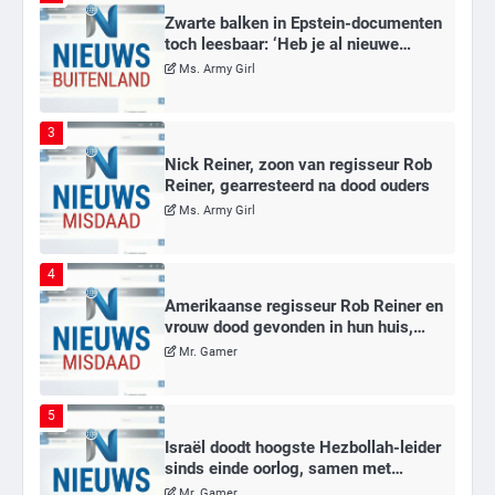
Zwarte balken in Epstein-documenten
toch leesbaar: ‘Heb je al nieuwe
ongepaste vrienden voor me?’
Ms. Army Girl
3
Nick Reiner, zoon van regisseur Rob
Reiner, gearresteerd na dood ouders
Ms. Army Girl
4
Amerikaanse regisseur Rob Reiner en
vrouw dood gevonden in hun huis,
eigen zoon hoofdverdachte
Mr. Gamer
5
Israël doodt hoogste Hezbollah-leider
sinds einde oorlog, samen met
meerdere omwonenden
Mr. Gamer