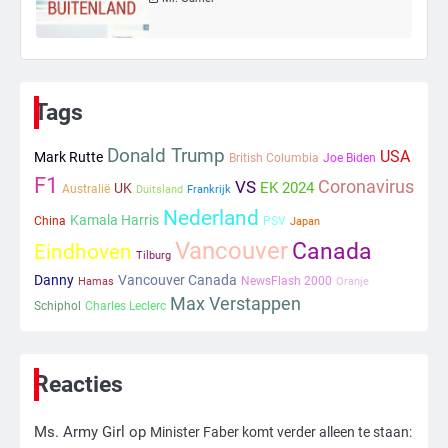
6
Tilburgse wethouder: ‘Alle vertrouwen
in nieuwe aanpak van begeleiding
Tags
kwetsbare inwoners door Siem,
Mr. Gamer
ondanks onrust’
Donald Trump
USA
Mark Rutte
British Columbia
Joe Biden
F1
Coronavirus
1
VS
EK 2024
UK
Australië
Duitsland
Frankrijk
Nederland
Kamala Harris
Kleine veranderingen op komst
China
PSV
Japan
Vancouver
Mr. Gamer
Canada
Eindhoven
Tilburg
Danny
Vancouver Canada
NewsFlash 2000
Hamas
Oranje
Max Verstappen
Schiphol
Charles Leclerc
2
Zwarte balken in Epstein-documenten
toch leesbaar: ‘Heb je al nieuwe
ongepaste vrienden voor me?’
Reacties
Ms. Army Girl
Ms. Army Girl
op
Minister Faber komt verder alleen te staan:
3