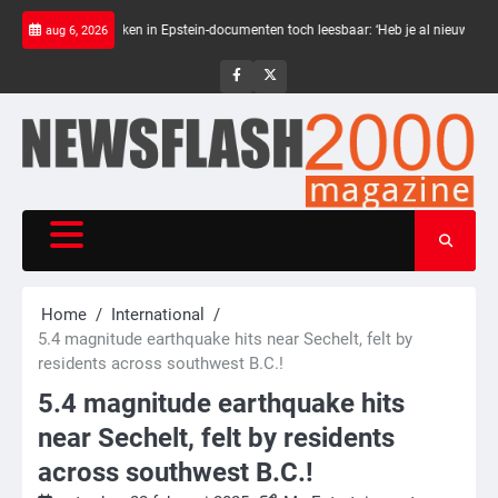
Skip
Zwarte balken in Epstein-documenten toch leesbaar: ‘Heb je al nieuwe ongepaste v
aug 6, 2026
to
content
NewsFlash
NewsFlash
2000
2000
Home
International
5.4 magnitude earthquake hits near Sechelt, felt by
residents across southwest B.C.!
5.4 magnitude earthquake hits
near Sechelt, felt by residents
across southwest B.C.!