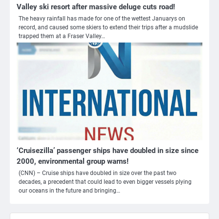
Valley ski resort after massive deluge cuts road!
The heavy rainfall has made for one of the wettest Januarys on
record, and caused some skiers to extend their trips after a mudslide
trapped them at a Fraser Valley…
3
Nick Reiner, zoon van regisseur Rob
Reiner, gearresteerd na dood ouders
‘Cruisezilla’ passenger ships have doubled in size since
Ms. Army Girl
2000, environmental group warns!
(CNN) – Cruise ships have doubled in size over the past two
decades, a precedent that could lead to even bigger vessels plying
4
our oceans in the future and bringing…
Amerikaanse regisseur Rob Reiner en
vrouw dood gevonden in hun huis,
eigen zoon hoofdverdachte
Mr. Gamer