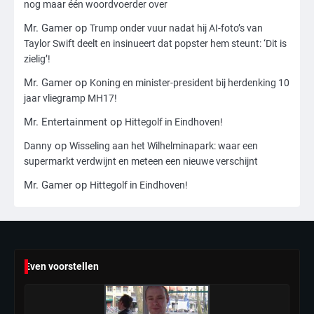
nog maar één woordvoerder over
Nick Reiner, zoon van regisseur Rob
Mr. Gamer
op
Reiner, gearresteerd na dood ouders
Trump onder vuur nadat hij AI-foto’s van
Taylor Swift deelt en insinueert dat popster hem steunt: ‘Dit is
Ms. Army Girl
zielig’!
Mr. Gamer
op
Koning en minister-president bij herdenking 10
4
jaar vliegramp MH17!
Amerikaanse regisseur Rob Reiner en
vrouw dood gevonden in hun huis,
Mr. Entertainment
op
Hittegolf in Eindhoven!
eigen zoon hoofdverdachte
Mr. Gamer
op
Danny
Wisseling aan het Wilhelminapark: waar een
supermarkt verdwijnt en meteen een nieuwe verschijnt
5
Mr. Gamer
op
Hittegolf in Eindhoven!
Israël doodt hoogste Hezbollah-leider
sinds einde oorlog, samen met
meerdere omwonenden
Mr. Gamer
6
Even voorstellen
Tilburgse wethouder: ‘Alle vertrouwen
in nieuwe aanpak van begeleiding
kwetsbare inwoners door Siem,
Mr. Gamer