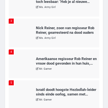
Reiner, gearresteerd na dood ouders
Ms. Army Girl
4
Amerikaanse regisseur Rob Reiner en
vrouw dood gevonden in hun huis,
eigen zoon hoofdverdachte
Mr. Gamer
5
Israël doodt hoogste Hezbollah-leider
sinds einde oorlog, samen met
meerdere omwonenden
Mr. Gamer
6
Tilburgse wethouder: ‘Alle vertrouwen
in nieuwe aanpak van begeleiding
kwetsbare inwoners door Siem,
Mr. Gamer
ondanks onrust’