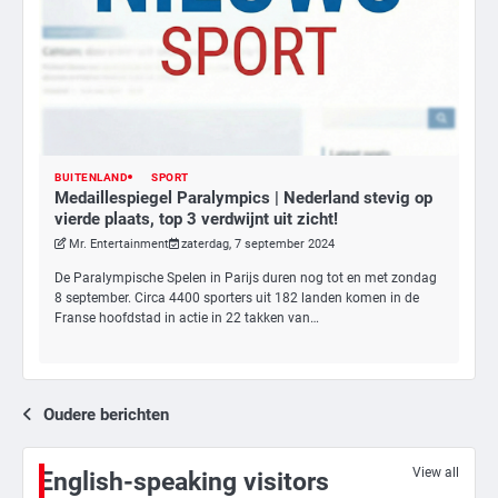
3
Nick Reiner, zoon van regisseur Rob
Reiner, gearresteerd na dood ouders
BUITENLAND
SPORT
Ms. Army Girl
Medaillespiegel Paralympics | Nederland stevig op
vierde plaats, top 3 verdwijnt uit zicht!
Mr. Entertainment
zaterdag, 7 september 2024
4
De Paralympische Spelen in Parijs duren nog tot en met zondag
Amerikaanse regisseur Rob Reiner en
8 september. Circa 4400 sporters uit 182 landen komen in de
vrouw dood gevonden in hun huis,
Franse hoofdstad in actie in 22 takken van…
eigen zoon hoofdverdachte
Mr. Gamer
5
Berichtennavigatie
Oudere berichten
Israël doodt hoogste Hezbollah-leider
sinds einde oorlog, samen met
meerdere omwonenden
View all
Mr. Gamer
English-speaking visitors