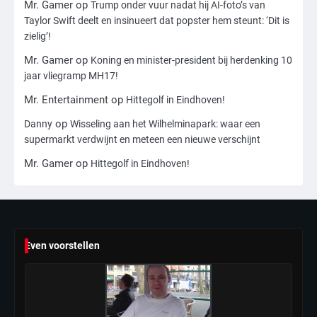
Mr. Gamer
op
Trump onder vuur nadat hij AI-foto’s van
vrouw dood gevonden in hun huis,
Taylor Swift deelt en insinueert dat popster hem steunt: ‘Dit is
eigen zoon hoofdverdachte
Mr. Gamer
zielig’!
Mr. Gamer
op
Koning en minister-president bij herdenking 10
5
jaar vliegramp MH17!
Israël doodt hoogste Hezbollah-leider
Mr. Entertainment
op
Hittegolf in Eindhoven!
sinds einde oorlog, samen met
meerdere omwonenden
Mr. Gamer
op
Danny
Wisseling aan het Wilhelminapark: waar een
supermarkt verdwijnt en meteen een nieuwe verschijnt
6
Mr. Gamer
op
Hittegolf in Eindhoven!
Tilburgse wethouder: ‘Alle vertrouwen
in nieuwe aanpak van begeleiding
kwetsbare inwoners door Siem,
Mr. Gamer
ondanks onrust’
Even voorstellen