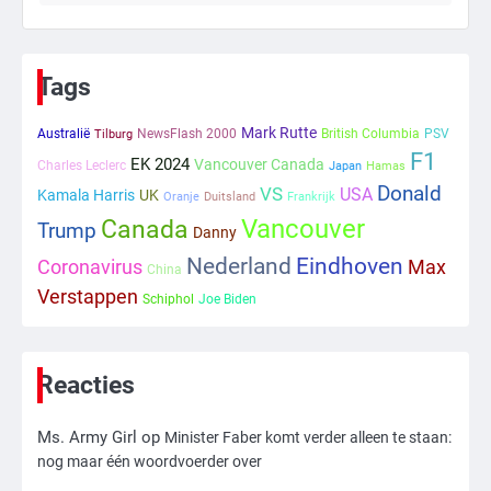
1
Kleine veranderingen op komst
Tags
Mr. Gamer
Mark Rutte
Australië
NewsFlash 2000
British Columbia
PSV
Tilburg
F1
EK 2024
Vancouver Canada
Charles Leclerc
Japan
Hamas
2
Donald
VS
USA
Kamala Harris
UK
Oranje
Duitsland
Frankrijk
Zwarte balken in Epstein-documenten
Vancouver
Canada
Trump
toch leesbaar: ‘Heb je al nieuwe
Danny
ongepaste vrienden voor me?’
Ms. Army Girl
Nederland
Eindhoven
Coronavirus
Max
China
Verstappen
Schiphol
Joe Biden
3
Nick Reiner, zoon van regisseur Rob
Reiner, gearresteerd na dood ouders
Reacties
Ms. Army Girl
Ms. Army Girl
op
Minister Faber komt verder alleen te staan:
4
nog maar één woordvoerder over
Amerikaanse regisseur Rob Reiner en