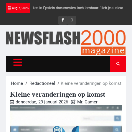
Skip
Zwarte balken in Epstein-documenten toch leesbaar: ‘Heb je al nieuwe ongepaste
aug 7, 2026
to
content
NewsFlash
NewsFlash
2000
2000
Home
Redactioneel
Kleine veranderingen op komst
Kleine veranderingen op komst
donderdag, 29 januari 2026
Mr. Gamer