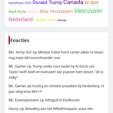
Canada
Donald Trump
Mr. Gamer
EK 2024
NewsFlash 2000
Vancouver
Max Verstappen
Mark Rutte
Schiphol
Nederland
2
Kamala Harris
Hamas
Zwarte balken in Epstein-documenten
toch leesbaar: ‘Heb je al nieuwe
ongepaste vrienden voor me?’
Ms. Army Girl
Reacties
3
Ms. Army Girl
op
Minister Faber komt verder alleen te staan:
nog maar één woordvoerder over
Nick Reiner, zoon van regisseur Rob
Reiner, gearresteerd na dood ouders
Mr. Gamer
op
Trump onder vuur nadat hij AI-foto’s van
Ms. Army Girl
Taylor Swift deelt en insinueert dat popster hem steunt: ‘Dit is
zielig’!
4
Mr. Gamer
op
Koning en minister-president bij herdenking 10
Amerikaanse regisseur Rob Reiner en
jaar vliegramp MH17!
vrouw dood gevonden in hun huis,
Mr. Entertainment
op
eigen zoon hoofdverdachte
Hittegolf in Eindhoven!
Mr. Gamer
op
Danny
Wisseling aan het Wilhelminapark: waar een