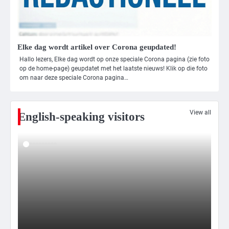
3
Nick Reiner, zoon van regisseur Rob
Reiner, gearresteerd na dood ouders
Ms. Army Girl
Elke dag wordt artikel over Corona geupdated!
Hallo lezers, Elke dag wordt op onze speciale Corona pagina (zie foto
op de home-page) geupdatet met het laatste nieuws! Klik op die foto
4
om naar deze speciale Corona pagina…
Amerikaanse regisseur Rob Reiner en
vrouw dood gevonden in hun huis,
eigen zoon hoofdverdachte
Mr. Gamer
View all
English-speaking visitors
5
Israël doodt hoogste Hezbollah-leider
sinds einde oorlog, samen met
meerdere omwonenden
Mr. Gamer
6
Tilburgse wethouder: ‘Alle vertrouwen
in nieuwe aanpak van begeleiding