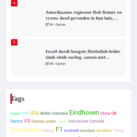
4
Amerikaanse regisseur Rob Reiner en
vrouw dood gevonden in hun huis,
eigen zoon hoofdverdachte
Mr. Gamer
5
Israël doodt hoogste Hezbollah-leider
sinds einde oorlog, samen met
meerdere omwonenden
Mr. Gamer
6
Tilburgse wethouder: ‘Alle vertrouwen
in nieuwe aanpak van begeleiding
Tags
kwetsbare inwoners door Siem,
Mr. Gamer
ondanks onrust’
Eindhoven
USA
UK
PSV
British Columbia
China
Oranje
VS
1
Danny
Vancouver Canada
Charles Leclerc
Japan
F1
Coronavirus
Australië
Joe Biden
Frankrijk
Duitsland
Tilburg
Kleine veranderingen op komst