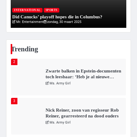
kwetsbare inwoners door Siem,
I
Mr. Gamer
ondanks onrust’
Va
INTERNATIONAL
SPORTS
Did Canucks’ playoff hopes die in Columbus?
20
Mr. Entertainment
zondag, 30 maart 2025
1
Kleine veranderingen op komst
Mr. Gamer
Trending
2
Zwarte balken in Epstein-documenten
toch leesbaar: ‘Heb je al nieuwe
ongepaste vrienden voor me?’
Ms. Army Girl
3
Nick Reiner, zoon van regisseur Rob
Reiner, gearresteerd na dood ouders
Ms. Army Girl