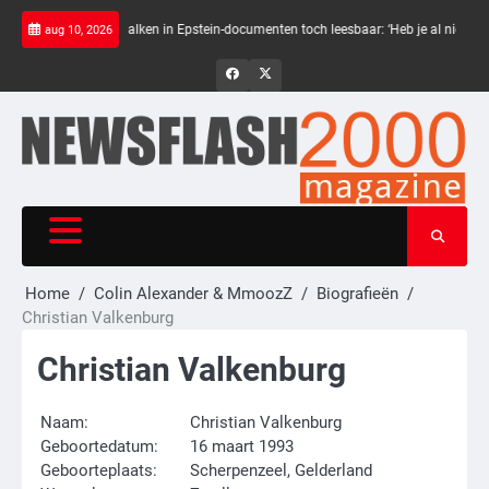
Skip
komst
Zwarte balken in Epstein-documenten toch leesbaar: ‘Heb je al nieuwe ong
aug 10, 2026
to
content
NewsFlash
NewsFlash
2000
2000
Home
Colin Alexander & MmoozZ
Biografieën
Christian Valkenburg
Christian Valkenburg
Naam:
Christian Valkenburg
Geboortedatum:
16 maart 1993
Geboorteplaats:
Scherpenzeel, Gelderland