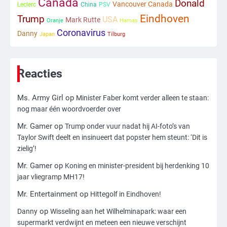
Canada
Donald
Vancouver Canada
Leclerc
China
PSV
Eindhoven
Trump
USA
Mark Rutte
Oranje
Hamas
Coronavirus
2
Danny
Japan
Tilburg
Zwarte balken in Epstein-documenten
toch leesbaar: ‘Heb je al nieuwe
ongepaste vrienden voor me?’
Ms. Army Girl
Reacties
Ms. Army Girl
op
Minister Faber komt verder alleen te staan:
3
nog maar één woordvoerder over
Nick Reiner, zoon van regisseur Rob
Reiner, gearresteerd na dood ouders
Mr. Gamer
op
Trump onder vuur nadat hij AI-foto’s van
Ms. Army Girl
Taylor Swift deelt en insinueert dat popster hem steunt: ‘Dit is
zielig’!
4
Mr. Gamer
op
Koning en minister-president bij herdenking 10
Amerikaanse regisseur Rob Reiner en
jaar vliegramp MH17!
vrouw dood gevonden in hun huis,
Mr. Entertainment
op
Hittegolf in Eindhoven!
eigen zoon hoofdverdachte
Mr. Gamer
op
Danny
Wisseling aan het Wilhelminapark: waar een
supermarkt verdwijnt en meteen een nieuwe verschijnt