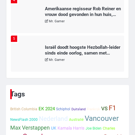
4
Amerikaanse regisseur Rob Reiner en
vrouw dood gevonden in hun huis,
eigen zoon hoofdverdachte
Mr. Gamer
5
Israël doodt hoogste Hezbollah-leider
sinds einde oorlog, samen met
meerdere omwonenden
Mr. Gamer
6
Tilburgse wethouder: ‘Alle vertrouwen
in nieuwe aanpak van begeleiding
Tags
kwetsbare inwoners door Siem,
Mr. Gamer
ondanks onrust’
F1
VS
EK 2024
British Columbia
Schiphol
Duitsland
Frankrijk
1
Vancouver
Nederland
NewsFlash 2000
Australië
Max Verstappen
Kleine veranderingen op komst
UK
Kamala Harris
Joe Biden
Charles
Mr. Gamer