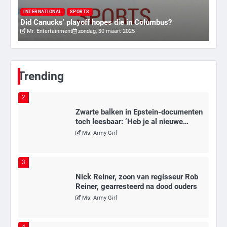
kwetsbare inwoners door Siem,
I
Mr. Gamer
ondanks onrust’
ry
Va
INTERNATIONAL
SPORTS
Did Canucks’ playoff hopes die in Columbus?
20
Mr. Entertainment
zondag, 30 maart 2025
1
Kleine veranderingen op komst
Mr. Gamer
Trending
2
Zwarte balken in Epstein-documenten
toch leesbaar: ‘Heb je al nieuwe
ongepaste vrienden voor me?’
Ms. Army Girl
3
Nick Reiner, zoon van regisseur Rob
Reiner, gearresteerd na dood ouders
Ms. Army Girl