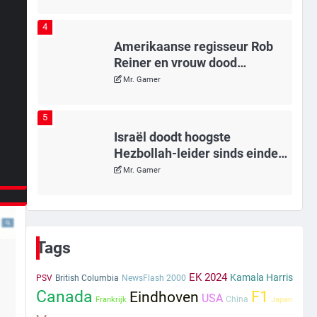
4
Amerikaanse regisseur Rob
Reiner en vrouw dood
gevonden in hun huis, eigen
Mr. Gamer
zoon hoofdverdachte
5
Israël doodt hoogste
Hezbollah-leider sinds einde
oorlog, samen met meerdere
Mr. Gamer
omwonenden
6
Tilburgse wethouder: ‘Alle
vertrouwen in nieuwe aanpak
Tags
van begeleiding kwetsbare
Mr. Gamer
inwoners door Siem, ondanks
EK 2024
Kamala Harris
PSV
British Columbia
NewsFlash 2000
onrust’
Canada
F1
Eindhoven
USA
1
!
China
Frankrijk
Japan