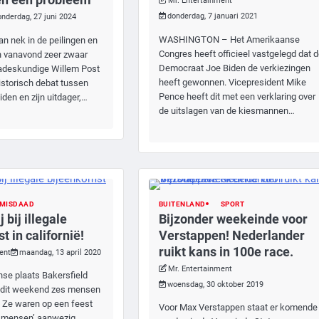
Mr. Entertainment
donderdag, 7 januari 2021
onderdag, 27 juni 2024
WASHINGTON – Het Amerikaanse
an nek in de peilingen en
Congres heeft officieel vastgelegd dat 
n vanavond zeer zwaar
Democraat Joe Biden de verkiezingen
adeskundige Willem Post
heeft gewonnen. Vicepresident Mike
istorisch debat tussen
Pence heeft dit met een verklaring over
iden en zijn uitdager,…
de uitslagen van de kiesmannen…
MISDAAD
BUITENLAND
SPORT
 bij illegale
Bijzonder weekeinde voor
 in californië!
Verstappen! Nederlander
ruikt kans in 100e race.
ent
maandag, 13 april 2020
Mr. Entertainment
se plaats Bakersfield
woensdag, 30 oktober 2019
jn dit weekend zes mensen
 Ze waren op een feest
Voor Max Verstappen staat er komende
en mensen’ aanwezig