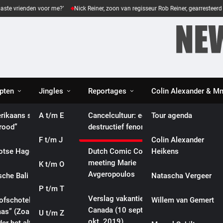
rienden voor me?’
Nick Reiner, zoon van regisseur Rob Reiner, gearresteerd na do
pten
Jingles
Reportages
Colin Alexander & 
es
rikaans spinazie
A t/m E
Eveline gaat diep:
Cancelcultuur: een
Tour agenda
brood”
culturele reportages
destructief fenomeen
F t/m J
Biografieën
Colin Alexander
otse Haggis”
Dutch Comic Con 2019:
Heikens
meeting Marie
K t/m O
Songteksten
Avgeropoulos
sche Bali Ikan”
Natascha Vergeer
P t/m T
Video’s
Verslag vakantie
lofschotel met ham
Willem van Gemert
Canada (10 sept. – 5
aas” (Zoals mijn
U t/m Z
Webshop
okt. 2019)
INTERNATIONAL
POLITICS