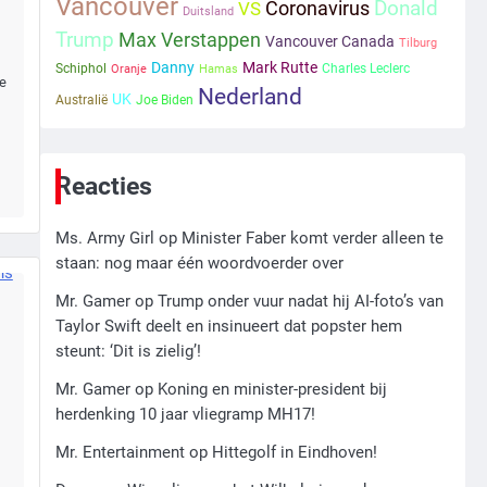
Kleine veranderingen op
Vancouver
Coronavirus
Donald
VS
Duitsland
komst
Trump
Max Verstappen
Vancouver Canada
Tilburg
Mr. Gamer
Danny
Mark Rutte
Schiphol
Charles Leclerc
Oranje
Hamas
de
Nederland
UK
Australië
Joe Biden
2
Zwarte balken in Epstein-
documenten toch leesbaar:
Reacties
‘Heb je al nieuwe ongepaste
Ms. Army Girl
vrienden voor me?’
Ms. Army Girl
op
Minister Faber komt verder alleen te
3
staan: nog maar één woordvoerder over
Nick Reiner, zoon van
Mr. Gamer
op
Trump onder vuur nadat hij AI-foto’s van
regisseur Rob Reiner,
Taylor Swift deelt en insinueert dat popster hem
gearresteerd na dood ouders
Ms. Army Girl
steunt: ‘Dit is zielig’!
Mr. Gamer
op
Koning en minister-president bij
4
herdenking 10 jaar vliegramp MH17!
Amerikaanse regisseur Rob
Reiner en vrouw dood
Mr. Entertainment
op
Hittegolf in Eindhoven!
gevonden in hun huis, eigen
Mr. Gamer