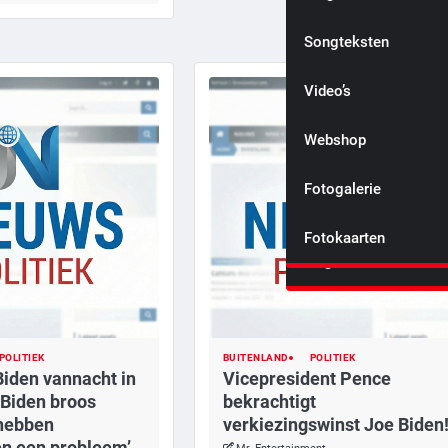
Heden, verleden en
toekomst
Songteksten
De politie
Video’s
Irritatie
Webshop
Vertrouwen
Fotogalerie
Sta stil bij de mooie
Fotokaarten
dingen
POLITIEK
BUITENLAND
POLITIEK
iden vannacht in
Vicepresident Pence
 Biden broos
bekrachtigt
hebben
verkiezingswinst Joe Biden
n een probleem’