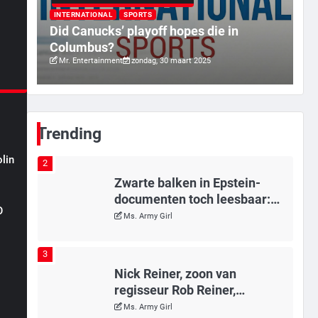
Tilburgse wethouder: ‘Alle
rd
vertrouwen in nieuwe aanpak
INTERNATIONAL
SPORTS
a
Did Canucks’ playoff hopes die in
van begeleiding kwetsbare
Mr. Gamer
Columbus?
inwoners door Siem, ondanks
Mr. Entertainment
zondag, 30 maart 2025
onrust’
1
Kleine veranderingen op
komst
Mr. Gamer
Trending
lin
2
Zwarte balken in Epstein-
documenten toch leesbaar:
n
O
‘Heb je al nieuwe ongepaste
Ms. Army Girl
vrienden voor me?’
n
n
3
t
Nick Reiner, zoon van
regisseur Rob Reiner,
gearresteerd na dood ouders
Ms. Army Girl