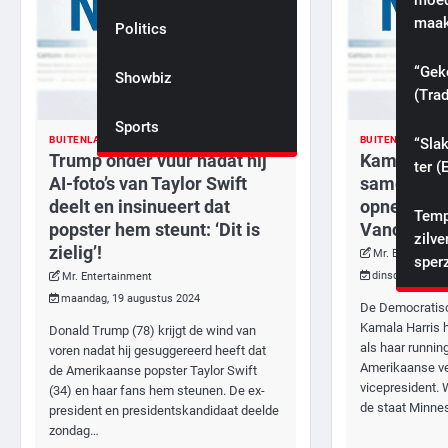
moede
maak
Politics
Misdaad
“Gek
Showbiz
Politiek
(Trad
Sports
Sport
BUITENLAND
POLITIEK
BUITENLAND
“Slak
Trump onder vuur nadat hij
Kamala Har
ter (
AI-foto’s van Taylor Swift
samen met
deelt en insinueert dat
opnemen t
Temp
popster hem steunt: ‘Dit is
Vance!
zilve
zielig’!
Mr. Entertainm
sper
dinsdag, 6 aug
Mr. Entertainment
maandag, 19 augustus 2024
De Democratisc
Kamala Harris 
Donald Trump (78) krijgt de wind van
als haar runnin
voren nadat hij gesuggereerd heeft dat
Amerikaanse ve
de Amerikaanse popster Taylor Swift
vicepresident. 
(34) en haar fans hem steunen. De ex-
de staat Minn
president en presidentskandidaat deelde
zondag…