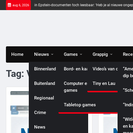
Skip
Zwarte balken in Epstein-documenten toch leesbaar: ‘Heb je al nieuwe ongepaste v
aug 6, 2026
to
content
Home
Nieuws
Games
Grappig
Rece
Binnenland
Bord- en kaartspellen
Video’s van celebriti
“Ame
Tag:
VS
dip 
Buitenland
Computer en console
Tiny en Lau
games
“Sch
Regionaal
Tabletop games
“Indi
International
Crime
“Wit
en k
News
Entertainment