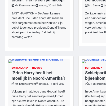
Mr. Entertainment
zondag, 30 juni 2024
Mr. Gamer
d
EAST HAMPTON – De Amerikaanse
Ze liggen nek a
president Joe Biden snapt dat mensen
een blunder ka
zich zorgen maken na het zien van zijn
wegen. Amerik
debat tegen oud-president Donald Trump
verwacht een h
afgelopen donderdag. Dat liet hij
president Joe B
zaterdag weten…
BUITENLAND
NIEUWS
BUITENLAND
’Prins Harry heeft het
Schietpartij
moeilijk in Noord-Amerika’!
bijeenkomst
Mr. Entertainment
dinsdag, 14 april 2020
Mr. Entertainm
Volgens primatologe Jane Goodall heeft
In de Amerikaan
prins Harry het een beetje moeilijk met
(Californië) zi
zijn nieuwe leven in Noord-Amerika. Die
neergeschoten.
uitspraak deed de Britse in een interview
waar ’tientall