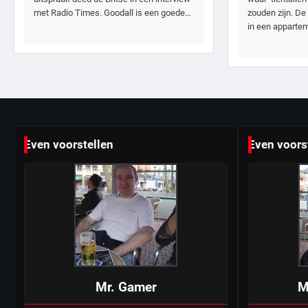
met Radio Times. Goodall is een goede…
zouden zijn. De
in een appart
Even voorstellen
Even voors
Mr. Gamer
M