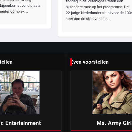
zondag in de Verenigde Staten een
 bijeenkomst vond plaats
bijzondere race op het programma. De
ementencomplex.…
22-jarige Nederlander staat voor de 100
keer aan de start van een…
tellen
Even voorstellen
r. Entertainment
Ms. Army Girl