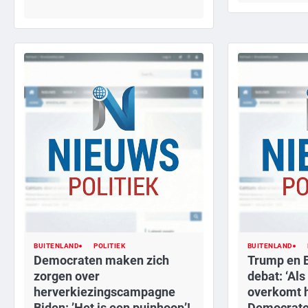
BUITENLAND
POLITIEK
BUITENLAND
Democraten maken zich
Trump en B
zorgen over
debat: ‘Als
herverkiezingscampagne
overkomt 
Biden: ’Het is een puinhoop’!
Democrate