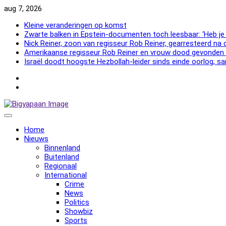
Skip
aug 7, 2026
to
Kleine veranderingen op komst
content
Zwarte balken in Epstein-documenten toch leesbaar: ‘Heb je
Nick Reiner, zoon van regisseur Rob Reiner, gearresteerd na
Amerikaanse regisseur Rob Reiner en vrouw dood gevonden 
Israël doodt hoogste Hezbollah-leider sinds einde oorlog
NewsFlash
2000
NewsFlash
2000
Home
Nieuws
Binnenland
Buitenland
Regionaal
International
Crime
News
Politics
Showbiz
Sports