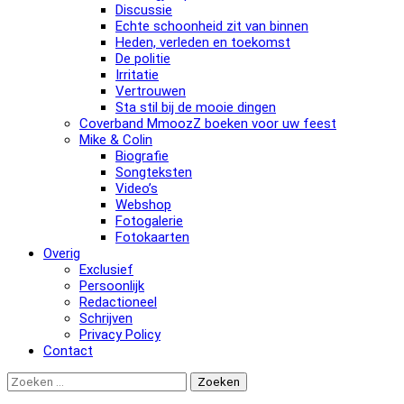
Discussie
Echte schoonheid zit van binnen
Heden, verleden en toekomst
De politie
Irritatie
Vertrouwen
Sta stil bij de mooie dingen
Coverband MmoozZ boeken voor uw feest
Mike & Colin
Biografie
Songteksten
Video’s
Webshop
Fotogalerie
Fotokaarten
Overig
Exclusief
Persoonlijk
Redactioneel
Schrijven
Privacy Policy
Contact
Zoeken
naar: