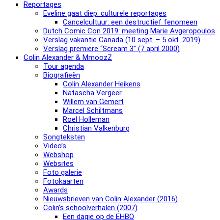
Reportages
Eveline gaat diep: culturele reportages
Cancelcultuur: een destructief fenomeen
Dutch Comic Con 2019: meeting Marie Avgeropoulos
Verslag vakantie Canada (10 sept. – 5 okt. 2019)
Verslag premiere “Scream 3” (7 april 2000)
Colin Alexander & MmoozZ
Tour agenda
Biografieën
Colin Alexander Heikens
Natascha Vergeer
Willem van Gemert
Marcel Schiltmans
Roel Holleman
Christian Valkenburg
Songteksten
Video’s
Webshop
Websites
Foto galerie
Fotokaarten
Awards
Nieuwsbrieven van Colin Alexander (2016)
Colin’s schoolverhalen (2007)
Een dagje op de EHBO