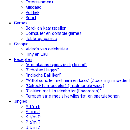
Entertainment
Misdaad
Politiek
Sport
Games
Bord- en kaartspellen
Computer en console games
Tabletop games
Grappig
Video’s van celebrities
Tiny en Lau
Recepten
“Amerikaans spinazie dip brood”
“Schotse Haggis”
“Indische Bali Ikan”
“Witlofschotel met ham en kaas” (Zoals mijn moeder h
“Gekookte mosselen” (Traditionele wijze)
“Slak­ken met krui­den­bo­ter (Escargots)”
Tempeh saté met zilvervliesrijst en sperziebonen
Jingles
A t/m E
F t/m J
K t/m O
P t/m T
U t/m Z