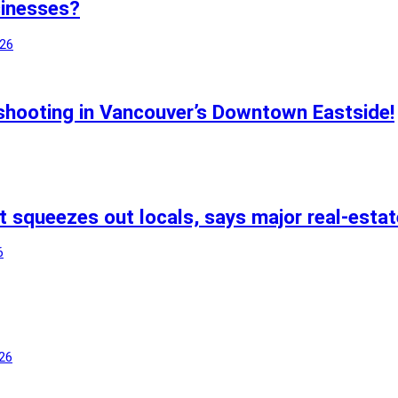
sinesses?
026
e shooting in Vancouver’s Downtown Eastside!
 squeezes out locals, says major real-estat
6
026