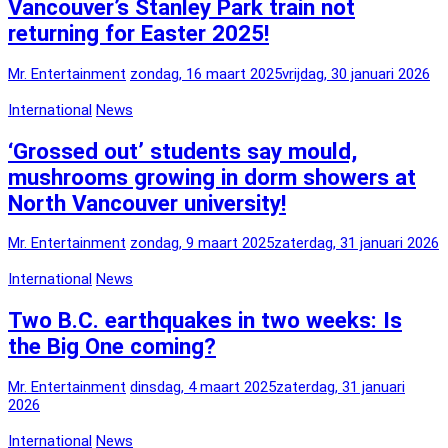
Vancouver’s Stanley Park train not
returning for Easter 2025!
Mr. Entertainment
zondag, 16 maart 2025
vrijdag, 30 januari 2026
International
News
‘Grossed out’ students say mould,
mushrooms growing in dorm showers at
North Vancouver university!
Mr. Entertainment
zondag, 9 maart 2025
zaterdag, 31 januari 2026
International
News
Two B.C. earthquakes in two weeks: Is
the Big One coming?
Mr. Entertainment
dinsdag, 4 maart 2025
zaterdag, 31 januari
2026
International
News