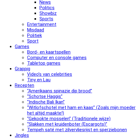
News
Politics
Showbiz
Sports
Entertainment
Misdaad
Politiek
Sport
Games
Bord- en kaartspellen
Computer en console games
Tabletop games
Grappig
Video’s van celebrities
Tiny en Lau
Recepten
“Amerikaans spinazie dip brood”
“Schotse Haggis”
“Indische Bali Ikan”
“Witlofschotel met ham en kaas” (Zoals mijn moeder
het altijd maakte!)
“Gekookte mosselen” (Traditionele wijze)
“Slak­ken met krui­den­bo­ter (Escargots)”
Tempeh saté met zilvervliesrijst en sperziebonen
Jingles