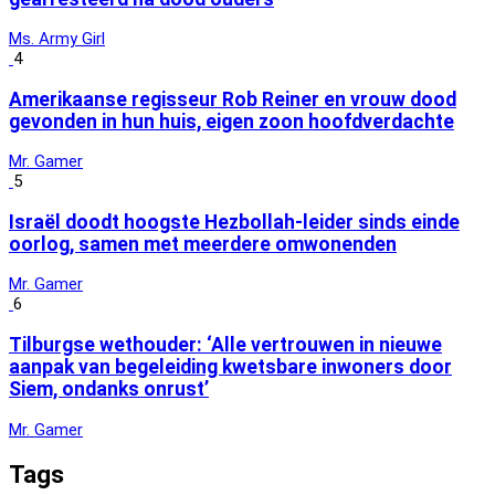
Ms. Army Girl
4
Amerikaanse regisseur Rob Reiner en vrouw dood
gevonden in hun huis, eigen zoon hoofdverdachte
Mr. Gamer
5
Israël doodt hoogste Hezbollah-leider sinds einde
oorlog, samen met meerdere omwonenden
Mr. Gamer
6
Tilburgse wethouder: ‘Alle vertrouwen in nieuwe
aanpak van begeleiding kwetsbare inwoners door
Siem, ondanks onrust’
Mr. Gamer
Tags