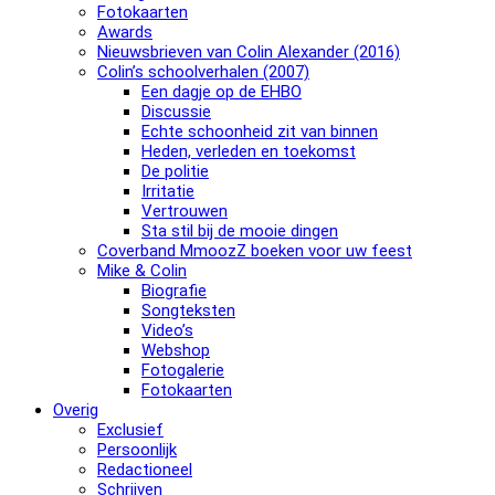
Fotokaarten
Awards
Nieuwsbrieven van Colin Alexander (2016)
Colin’s schoolverhalen (2007)
Een dagje op de EHBO
Discussie
Echte schoonheid zit van binnen
Heden, verleden en toekomst
De politie
Irritatie
Vertrouwen
Sta stil bij de mooie dingen
Coverband MmoozZ boeken voor uw feest
Mike & Colin
Biografie
Songteksten
Video’s
Webshop
Fotogalerie
Fotokaarten
Overig
Exclusief
Persoonlijk
Redactioneel
Schrijven