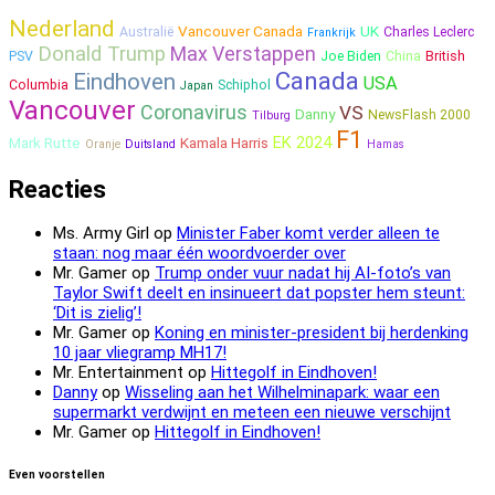
Nederland
Vancouver Canada
UK
Australië
Charles Leclerc
Frankrijk
Donald Trump
Max Verstappen
PSV
Joe Biden
China
British
Canada
Eindhoven
USA
Columbia
Schiphol
Japan
Vancouver
Coronavirus
VS
Danny
NewsFlash 2000
Tilburg
F1
EK 2024
Mark Rutte
Kamala Harris
Oranje
Duitsland
Hamas
Reacties
Ms. Army Girl
op
Minister Faber komt verder alleen te
staan: nog maar één woordvoerder over
Mr. Gamer
op
Trump onder vuur nadat hij AI-foto’s van
Taylor Swift deelt en insinueert dat popster hem steunt:
‘Dit is zielig’!
Mr. Gamer
op
Koning en minister-president bij herdenking
10 jaar vliegramp MH17!
Mr. Entertainment
op
Hittegolf in Eindhoven!
Danny
op
Wisseling aan het Wilhelminapark: waar een
supermarkt verdwijnt en meteen een nieuwe verschijnt
Mr. Gamer
op
Hittegolf in Eindhoven!
Even voorstellen