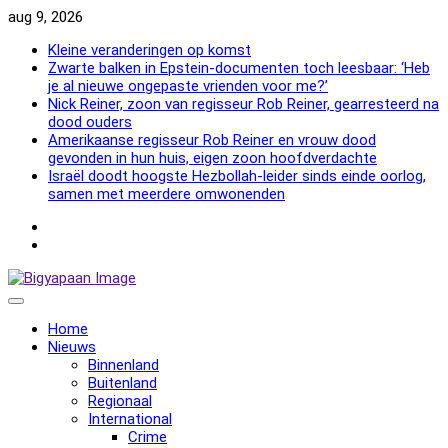
Skip
aug 9, 2026
to
Kleine veranderingen op komst
content
Zwarte balken in Epstein-documenten toch leesbaar: ‘Heb
je al nieuwe ongepaste vrienden voor me?’
Nick Reiner, zoon van regisseur Rob Reiner, gearresteerd na
dood ouders
Amerikaanse regisseur Rob Reiner en vrouw dood
gevonden in hun huis, eigen zoon hoofdverdachte
Israël doodt hoogste Hezbollah-leider sinds einde oorlog,
samen met meerdere omwonenden
NewsFlash
2000
NewsFlash
2000
Home
Nieuws
Binnenland
Buitenland
Regionaal
International
Crime