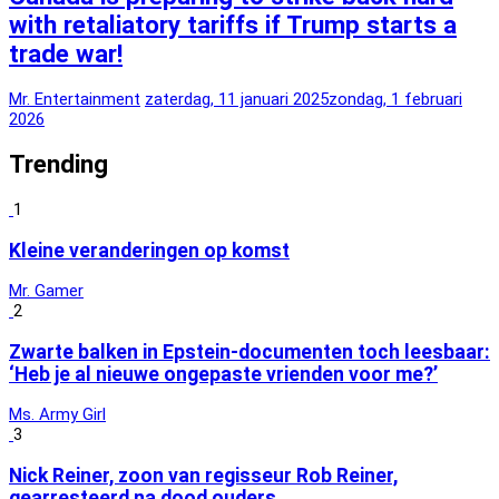
with retaliatory tariffs if Trump starts a
trade war!
Mr. Entertainment
zaterdag, 11 januari 2025
zondag, 1 februari
2026
Trending
1
Kleine veranderingen op komst
Mr. Gamer
2
Zwarte balken in Epstein-documenten toch leesbaar:
‘Heb je al nieuwe ongepaste vrienden voor me?’
Ms. Army Girl
3
Nick Reiner, zoon van regisseur Rob Reiner,
gearresteerd na dood ouders