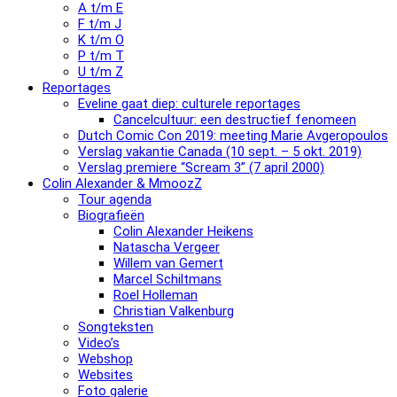
A t/m E
F t/m J
K t/m O
P t/m T
U t/m Z
Reportages
Eveline gaat diep: culturele reportages
Cancelcultuur: een destructief fenomeen
Dutch Comic Con 2019: meeting Marie Avgeropoulos
Verslag vakantie Canada (10 sept. – 5 okt. 2019)
Verslag premiere “Scream 3” (7 april 2000)
Colin Alexander & MmoozZ
Tour agenda
Biografieën
Colin Alexander Heikens
Natascha Vergeer
Willem van Gemert
Marcel Schiltmans
Roel Holleman
Christian Valkenburg
Songteksten
Video’s
Webshop
Websites
Foto galerie