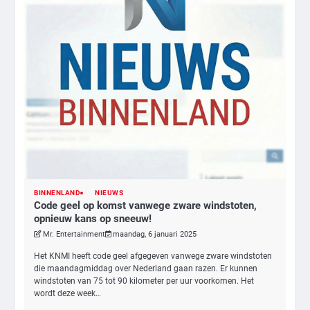
BINNENLAND
NIEUWS
Code geel op komst vanwege zware windstoten,
3
opnieuw kans op sneeuw!
Nick Reiner, zoon van regisseur Rob
Mr. Entertainment
maandag, 6 januari 2025
Reiner, gearresteerd na dood ouders
Het KNMI heeft code geel afgegeven vanwege zware windstoten
Ms. Army Girl
die maandagmiddag over Nederland gaan razen. Er kunnen
windstoten van 75 tot 90 kilometer per uur voorkomen. Het
wordt deze week…
4