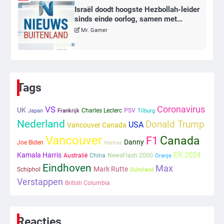
Israël doodt hoogste Hezbollah-leider
sinds einde oorlog, samen met
meerdere omwonenden
Mr. Gamer
6
Tilburgse wethouder: ‘Alle vertrouwen
in nieuwe aanpak van begeleiding
Tags
kwetsbare inwoners door Siem,
Mr. Gamer
ondanks onrust’
Coronavirus
VS
UK
Charles Leclerc
PSV
Japan
Frankrijk
Tilburg
Nederland
Donald Trump
1
USA
Vancouver Canada
Vancouver
Canada
F1
Kleine veranderingen op komst
Danny
Joe Biden
Hamas
Mr. Gamer
EK 2024
Kamala Harris
Australië
China
NewsFlash 2000
Oranje
Eindhoven
Max
Mark Rutte
Schiphol
Duitsland
Verstappen
British Columbia
2
Zwarte balken in Epstein-documenten
toch leesbaar: ‘Heb je al nieuwe
Reacties
ongepaste vrienden voor me?’
Ms. Army Girl