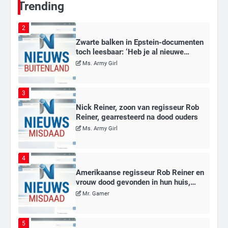
Trending
2
Zwarte balken in Epstein-documenten
toch leesbaar: ‘Heb je al nieuwe
ongepaste vrienden voor me?’
Ms. Army Girl
3
Nick Reiner, zoon van regisseur Rob
Reiner, gearresteerd na dood ouders
Ms. Army Girl
4
Amerikaanse regisseur Rob Reiner en
vrouw dood gevonden in hun huis,
eigen zoon hoofdverdachte
Mr. Gamer
5