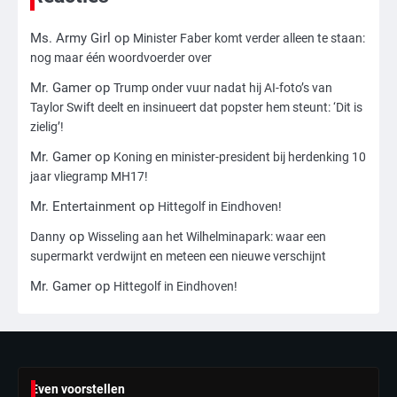
Ms. Army Girl
op
Minister Faber komt verder alleen te staan:
3
nog maar één woordvoerder over
Nick Reiner, zoon van regisseur Rob
Mr. Gamer
op
Trump onder vuur nadat hij AI-foto’s van
Reiner, gearresteerd na dood ouders
Taylor Swift deelt en insinueert dat popster hem steunt: ‘Dit is
Ms. Army Girl
zielig’!
Mr. Gamer
op
Koning en minister-president bij herdenking 10
4
jaar vliegramp MH17!
Amerikaanse regisseur Rob Reiner en
vrouw dood gevonden in hun huis,
Mr. Entertainment
op
Hittegolf in Eindhoven!
eigen zoon hoofdverdachte
Mr. Gamer
op
Danny
Wisseling aan het Wilhelminapark: waar een
supermarkt verdwijnt en meteen een nieuwe verschijnt
5
Mr. Gamer
op
Hittegolf in Eindhoven!
Israël doodt hoogste Hezbollah-leider
sinds einde oorlog, samen met
meerdere omwonenden
Mr. Gamer
Even voorstellen
6