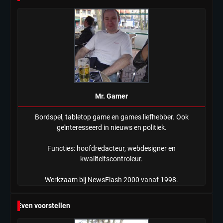
Tilburgse wethouder: ‘Alle vertrouwen
in nieuwe aanpak van begeleiding
kwetsbare inwoners door Siem,
Mr. Gamer
ondanks onrust’
Mr. Gamer
Bordspel, tabletop game en games liefhebber. Ook
geïnteresseerd in nieuws en politiek.
Functies: hoofdredacteur, webdesigner en
kwaliteitscontroleur.
Werkzaam bij NewsFlash 2000 vanaf 1998.
Even voorstellen