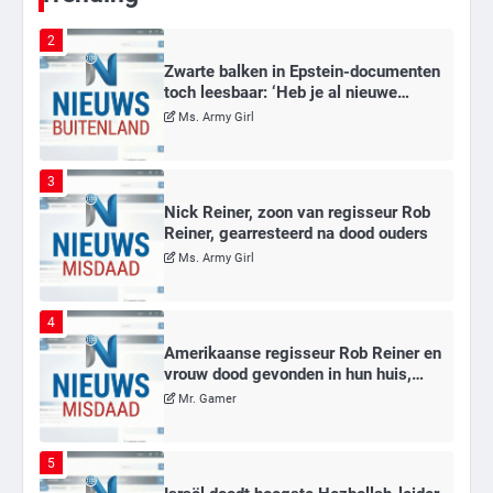
2
Zwarte balken in Epstein-documenten
toch leesbaar: ‘Heb je al nieuwe
ongepaste vrienden voor me?’
Ms. Army Girl
3
Nick Reiner, zoon van regisseur Rob
Reiner, gearresteerd na dood ouders
Ms. Army Girl
4
Amerikaanse regisseur Rob Reiner en
vrouw dood gevonden in hun huis,
eigen zoon hoofdverdachte
Mr. Gamer
5