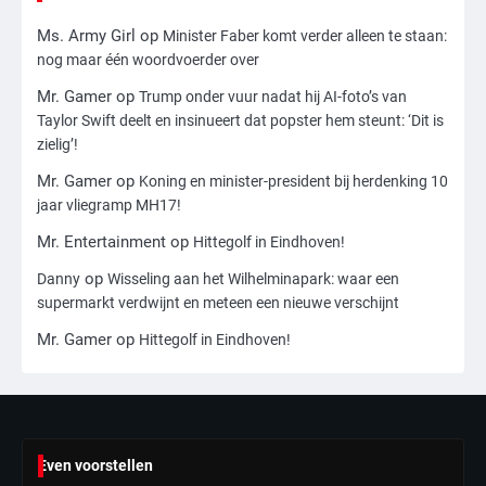
Ms. Army Girl
op
Minister Faber komt verder alleen te staan:
3
nog maar één woordvoerder over
Nick Reiner, zoon van regisseur Rob
Reiner, gearresteerd na dood ouders
Mr. Gamer
op
Trump onder vuur nadat hij AI-foto’s van
Ms. Army Girl
Taylor Swift deelt en insinueert dat popster hem steunt: ‘Dit is
zielig’!
4
Mr. Gamer
op
Koning en minister-president bij herdenking 10
jaar vliegramp MH17!
Amerikaanse regisseur Rob Reiner en
vrouw dood gevonden in hun huis,
Mr. Entertainment
op
Hittegolf in Eindhoven!
eigen zoon hoofdverdachte
Mr. Gamer
op
Danny
Wisseling aan het Wilhelminapark: waar een
supermarkt verdwijnt en meteen een nieuwe verschijnt
5
Mr. Gamer
op
Hittegolf in Eindhoven!
Israël doodt hoogste Hezbollah-leider
sinds einde oorlog, samen met
meerdere omwonenden
Mr. Gamer
6
Even voorstellen