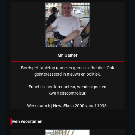
Tilburgse wethouder: ‘Alle vertrouwen
in nieuwe aanpak van begeleiding
kwetsbare inwoners door Siem,
Mr. Gamer
ondanks onrust’
Mr. Gamer
Bordspel, tabletop game en games liefhebber. Ook
geïnteresseerd in nieuws en politiek.
Functies: hoofdredacteur, webdesigner en
kwaliteitscontroleur.
Werkzaam bij NewsFlash 2000 vanaf 1998.
Even voorstellen