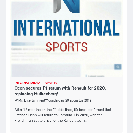
INTERNATIONAL
SPORTS
3
Ocon secures F1 return with Renault for 2020,
replacing Hulkenberg!
Nick Reiner, zoon van regisseur Rob
Reiner, gearresteerd na dood ouders
Mr. Entertainment
donderdag, 29 augustus 2019
Ms. Army Girl
After 12 months on the F1 side-lines, it’s been confirmed that
Esteban Ocon will return to Formula 1 in 2020, with the
Frenchman set to drive for the Renault team…
4