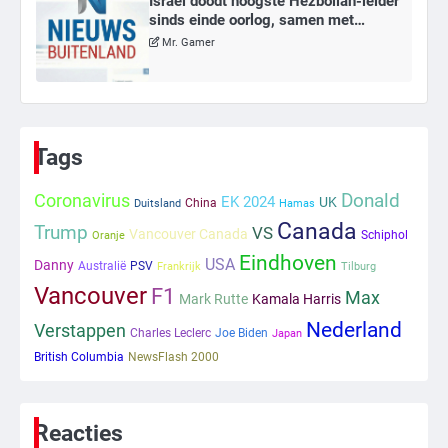
Israël doodt hoogste Hezbollah-leider
sinds einde oorlog, samen met
meerdere omwonenden
Mr. Gamer
6
Tilburgse wethouder: ‘Alle vertrouwen
in nieuwe aanpak van begeleiding
Tags
kwetsbare inwoners door Siem,
Mr. Gamer
ondanks onrust’
Coronavirus
Donald
EK 2024
UK
China
Duitsland
Hamas
Canada
Trump
1
VS
Vancouver Canada
Schiphol
Oranje
Eindhoven
USA
Danny
Kleine veranderingen op komst
Australië
PSV
Frankrijk
Tilburg
Vancouver
Mr. Gamer
F1
Max
Mark Rutte
Kamala Harris
Nederland
Verstappen
Charles Leclerc
Joe Biden
Japan
British Columbia
2
NewsFlash 2000
Zwarte balken in Epstein-documenten
toch leesbaar: ‘Heb je al nieuwe
ongepaste vrienden voor me?’
Reacties
Ms. Army Girl