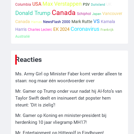
Kleine veranderingen op
Max Verstappen
USA
UK
Columbia
PSV
Duitsland
komst
Canada
Donald Trump
Vancouver
Schiphol
Japan
Mr. Gamer
VS
Canada
Mark Rutte
Kamala
NewsFlash 2000
Hamas
Coronavirus
EK 2024
Harris
Charles Leclerc
Frankrijk
2
Australië
Zwarte balken in Epstein-
documenten toch leesbaar:
‘Heb je al nieuwe ongepaste
Ms. Army Girl
Reacties
vrienden voor me?’
3
Ms. Army Girl
op
Minister Faber komt verder alleen te
Nick Reiner, zoon van
staan: nog maar één woordvoerder over
regisseur Rob Reiner,
gearresteerd na dood ouders
Mr. Gamer
op
Trump onder vuur nadat hij AI-foto’s van
Ms. Army Girl
Taylor Swift deelt en insinueert dat popster hem
steunt: ‘Dit is zielig’!
4
Amerikaanse regisseur Rob
Mr. Gamer
op
Koning en minister-president bij
Reiner en vrouw dood
herdenking 10 jaar vliegramp MH17!
gevonden in hun huis, eigen
Mr. Gamer
Mr. Entertainment
op
Hittegolf in Eindhoven!