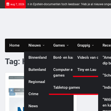
Skip
Zwarte balken in Epstein-documenten toch leesbaar: ‘Heb je al nieuwe ongepast
aug 7, 2026
to
content
Home
Nieuws
Games
Grappig
Rece
Binnenland
Bord- en kaartspellen
Video’s van celebriti
“Ame
Tag:
Haley Bieber
dip 
Buitenland
Computer en console
Tiny en Lau
games
“Sch
Regionaal
Tabletop games
“Indi
International
Crime
“Wit
en k
News
Entertainment