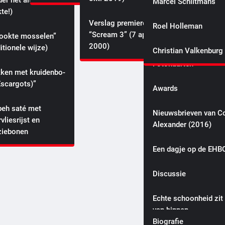
r het altijd
Marcel Schiltmans
Canada is preparing to strike back ha
te!)
Websites
with retaliatory tariffs if Trump starts 
Verslag premiere
Roel Holleman
trade war!
“Scream 3” (7 april
ookte mosselen”
Foto galerie
Mr. Entertainment
zaterdag, 11 januari 2025
2000)
itionele wijze)
Christian Valkenburg
Fotokaarten
­ken met krui­den­bo­
Escargots)”
Awards
eh saté met
Nieuwsbrieven van Co
rvliesrijst en
Alexander (2016)
ziebonen
Colin’s schoolverhale
Een dagje op de EHB
(2007)
Discussie
Coverband MmoozZ
boeken voor uw feest
Echte schoonheid zit
van binnen
Mike & Colin
Biografie