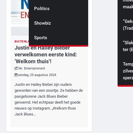
moede
maak
Politics
Misdaad
“Gek
Showbiz
Politiek
(Trad
Sports
Sport
BUITENLAND
ENTERTAINMENT
“Slak
Justin en Hailey Bieber
ter (
verwelkomen eerste kind:
’Welkom thuis’!
Temp
Mr. Entertainment
zilve
zondag, 25 augustus 2024
sper
Justin en Hailey Bieber zijn ouders
geworden van een zoontje. Ze hebben de
pasgeborene Jack Blues Bieber
genoemd. Het echtpaar deelt het goede
nieuws op Instagram. „Welkom thuis
Jack Blues…