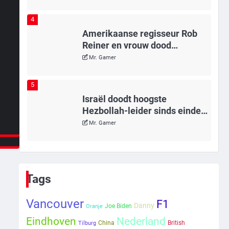
4
Amerikaanse regisseur Rob
Reiner en vrouw dood
gevonden in hun huis, eigen
Mr. Gamer
zoon hoofdverdachte
5
Israël doodt hoogste
Hezbollah-leider sinds einde
oorlog, samen met meerdere
Mr. Gamer
omwonenden
6
Tilburgse wethouder: ‘Alle
vertrouwen in nieuwe aanpak
Tags
van begeleiding kwetsbare
Mr. Gamer
inwoners door Siem, ondanks
Vancouver
F1
Danny
Joe Biden
Oranje
onrust’
1
Nederland
Eindhoven
China
British
Tilburg