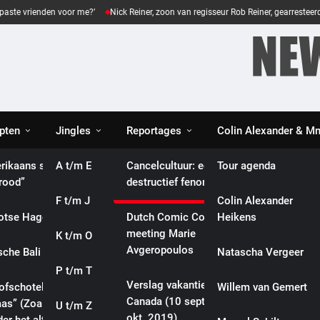
e vrienden voor me?’
Nick Reiner, zoon van regisseur Rob Reiner, gearresteerd n
pten
Jingles
Reportages
Colin Alexander & 
es
rikaans spinazie
A t/m E
Eveline gaat diep:
Cancelcultuur: een
Tour agenda
brood”
culturele reportages
destructief fenomeen
F t/m J
Biografieën
Colin Alexander
otse Haggis”
Dutch Comic Con 2019:
Heikens
meeting Marie
K t/m O
Songteksten
Avgeropoulos
sche Bali Ikan”
Natascha Vergeer
P t/m T
Video’s
Verslag vakantie
lofschotel met ham
Willem van Gemert
Canada (10 sept. – 5
aas” (Zoals mijn
U t/m Z
Webshop
okt. 2019)
INTERNATIONAL
POLITICS