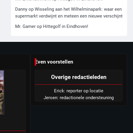
zoon hoofdverdachte
Danny
op
Wisseling aan het Wilhelminapark: waar een
5
supermarkt verdwijnt en meteen een nieuwe verschijnt
Israël doodt hoogste
Hezbollah-leider sinds einde
Mr. Gamer
op
Hittegolf in Eindhoven!
oorlog, samen met meerdere
Mr. Gamer
omwonenden
6
Tilburgse wethouder: ‘Alle
Even voorstellen
vertrouwen in nieuwe aanpak
van begeleiding kwetsbare
Mr. Gamer
Overige redactieleden
inwoners door Siem, ondanks
onrust’
Erick: reporter op locatie
Jeroen: redactionele ondersteuning