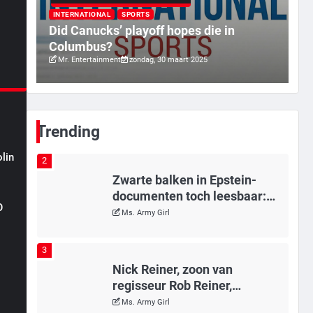
Tilburgse wethouder: ‘Alle
rd
vertrouwen in nieuwe aanpak
INTERNATIONAL
SPORTS
a
Did Canucks’ playoff hopes die in
van begeleiding kwetsbare
Mr. Gamer
Columbus?
inwoners door Siem, ondanks
Mr. Entertainment
zondag, 30 maart 2025
onrust’
1
Kleine veranderingen op
komst
Mr. Gamer
Trending
lin
2
Zwarte balken in Epstein-
documenten toch leesbaar:
n
O
‘Heb je al nieuwe ongepaste
Ms. Army Girl
vrienden voor me?’
3
Nick Reiner, zoon van
regisseur Rob Reiner,
gearresteerd na dood ouders
Ms. Army Girl