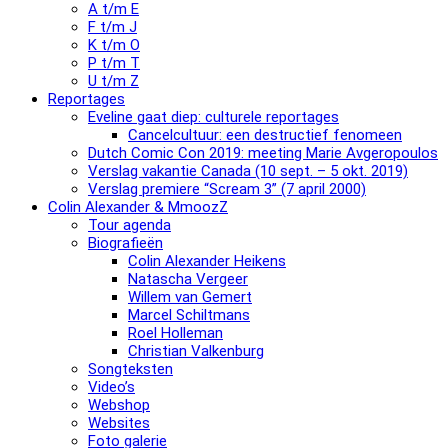
A t/m E
F t/m J
K t/m O
P t/m T
U t/m Z
Reportages
Eveline gaat diep: culturele reportages
Cancelcultuur: een destructief fenomeen
Dutch Comic Con 2019: meeting Marie Avgeropoulos
Verslag vakantie Canada (10 sept. – 5 okt. 2019)
Verslag premiere “Scream 3” (7 april 2000)
Colin Alexander & MmoozZ
Tour agenda
Biografieën
Colin Alexander Heikens
Natascha Vergeer
Willem van Gemert
Marcel Schiltmans
Roel Holleman
Christian Valkenburg
Songteksten
Video’s
Webshop
Websites
Foto galerie