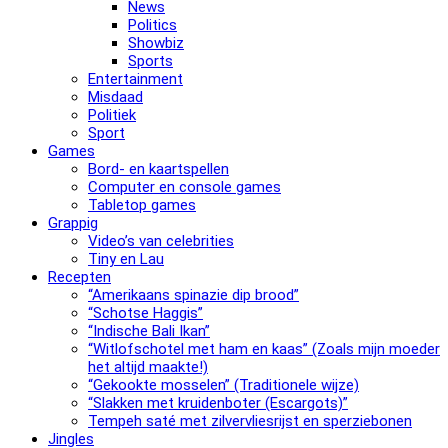
News
Politics
Showbiz
Sports
Entertainment
Misdaad
Politiek
Sport
Games
Bord- en kaartspellen
Computer en console games
Tabletop games
Grappig
Video’s van celebrities
Tiny en Lau
Recepten
“Amerikaans spinazie dip brood”
“Schotse Haggis”
“Indische Bali Ikan”
“Witlofschotel met ham en kaas” (Zoals mijn moeder
het altijd maakte!)
“Gekookte mosselen” (Traditionele wijze)
“Slak­ken met krui­den­bo­ter (Escargots)”
Tempeh saté met zilvervliesrijst en sperziebonen
Jingles