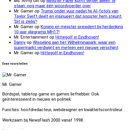
Ms. Army Girl
op
Minister Faber komt verder alleen te
staan: nog maar één woordvoerder over
Mr. Gamer
op
Trump onder vuur nadat hij AI-foto’s van
Taylor Swift deelt en insinueert dat popster hem steunt:
‘Dit is zielig’!
Mr. Gamer
op
Koning en minister-president bij herdenking
10 jaar vliegramp MH17!
Mr. Entertainment
op
Hittegolf in Eindhoven!
Danny
op
Wisseling aan het Wilhelminapark: waar een
supermarkt verdwijnt en meteen een nieuwe verschijnt
Mr. Gamer
op
Hittegolf in Eindhoven!
Even voorstellen
Mr. Gamer
Bordspel, tabletop game en games liefhebber. Ook
geïnteresseerd in nieuws en politiek.
Functies: hoofdredacteur, webdesigner en kwaliteitscontroleur.
Werkzaam bij NewsFlash 2000 vanaf 1998.