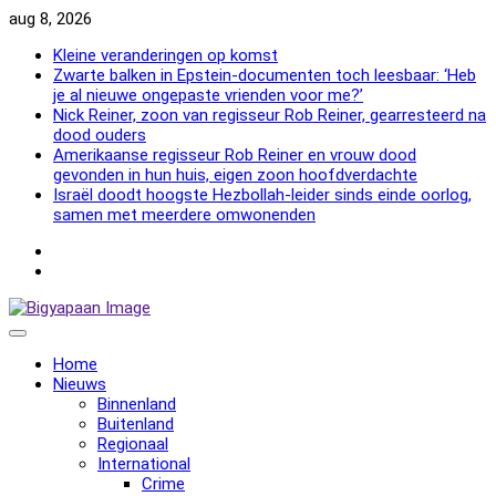
Skip
aug 8, 2026
to
Kleine veranderingen op komst
content
Zwarte balken in Epstein-documenten toch leesbaar: ‘Heb
je al nieuwe ongepaste vrienden voor me?’
Nick Reiner, zoon van regisseur Rob Reiner, gearresteerd na
dood ouders
Amerikaanse regisseur Rob Reiner en vrouw dood
gevonden in hun huis, eigen zoon hoofdverdachte
Israël doodt hoogste Hezbollah-leider sinds einde oorlog,
samen met meerdere omwonenden
NewsFlash
2000
NewsFlash
2000
Home
Nieuws
Binnenland
Buitenland
Regionaal
International
Crime