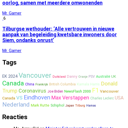
oorlog, samen met meerdere omwonenden
Mr. Gamer
6
Tilburgse wethouder: ‘Alle vertrouwen in nieuwe
aanpak van begeleiding kwetsbare inwoners door
Siem, ondanks onrust’
Mr. Gamer
Tags
Vancouver
EK 2024
Danny
UK
PSV
Australië
Duitsland
Oranje
Canada
Donald
Kamala Harris
China
British Columbia
Frankrijk
F1
Trump
Coronavirus
Vancouver
Joe Biden
NewsFlash 2000
Eindhoven
Max Verstappen
VS
USA
Canada
Charles Leclerc
Nederland
Mark Rutte
Schiphol
Japan
Tilburg
Hamas
Reacties