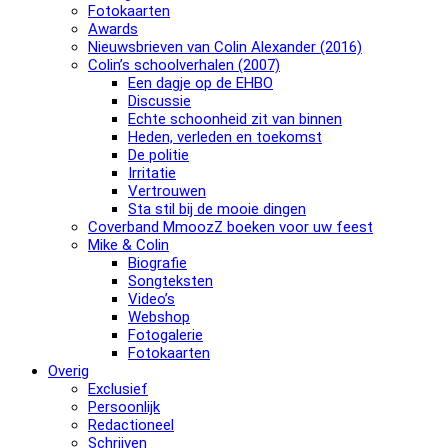
Fotokaarten
Awards
Nieuwsbrieven van Colin Alexander (2016)
Colin’s schoolverhalen (2007)
Een dagje op de EHBO
Discussie
Echte schoonheid zit van binnen
Heden, verleden en toekomst
De politie
Irritatie
Vertrouwen
Sta stil bij de mooie dingen
Coverband MmoozZ boeken voor uw feest
Mike & Colin
Biografie
Songteksten
Video’s
Webshop
Fotogalerie
Fotokaarten
Overig
Exclusief
Persoonlijk
Redactioneel
Schrijven