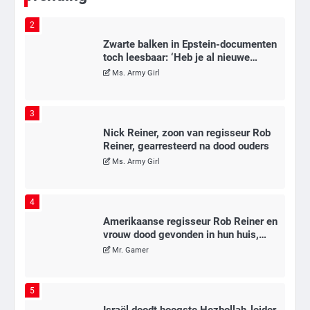
2
Zwarte balken in Epstein-documenten
toch leesbaar: ‘Heb je al nieuwe
ongepaste vrienden voor me?’
Ms. Army Girl
3
Nick Reiner, zoon van regisseur Rob
Reiner, gearresteerd na dood ouders
Ms. Army Girl
4
Amerikaanse regisseur Rob Reiner en
vrouw dood gevonden in hun huis,
eigen zoon hoofdverdachte
Mr. Gamer
5