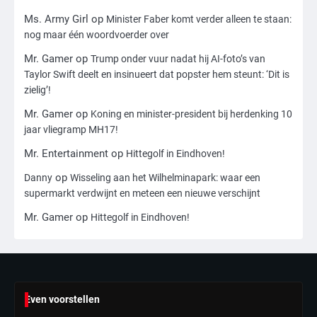
Ms. Army Girl
op
Minister Faber komt verder alleen te staan:
3
nog maar één woordvoerder over
Nick Reiner, zoon van regisseur Rob
Mr. Gamer
op
Reiner, gearresteerd na dood ouders
Trump onder vuur nadat hij AI-foto’s van
Taylor Swift deelt en insinueert dat popster hem steunt: ‘Dit is
Ms. Army Girl
zielig’!
Mr. Gamer
op
Koning en minister-president bij herdenking 10
4
jaar vliegramp MH17!
Amerikaanse regisseur Rob Reiner en
vrouw dood gevonden in hun huis,
Mr. Entertainment
op
Hittegolf in Eindhoven!
eigen zoon hoofdverdachte
Mr. Gamer
op
Danny
Wisseling aan het Wilhelminapark: waar een
supermarkt verdwijnt en meteen een nieuwe verschijnt
5
Mr. Gamer
op
Hittegolf in Eindhoven!
Israël doodt hoogste Hezbollah-leider
sinds einde oorlog, samen met
meerdere omwonenden
Mr. Gamer
6
Even voorstellen