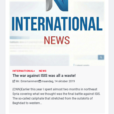
INTERNATIONAL
NEWS
3
The war against ISIS was all a waste!
Nick Reiner, zoon van regisseur Rob
Mr. Entertainment
maandag, 14 oktober 2019
Reiner, gearresteerd na dood ouders
(CNN)Earlier this year I spent almost two months in northeast
Ms. Army Girl
Syria covering what we thought was the final battle against ISIS.
The so-called caliphate that stretched from the outskirts of
Baghdad to western…
4