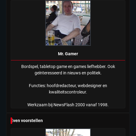
Tilburgse wethouder: ‘Alle vertrouwen
in nieuwe aanpak van begeleiding
kwetsbare inwoners door Siem,
Mr. Gamer
ondanks onrust’
Mr. Gamer
Bordspel, tabletop game en games liefhebber. Ook
geïnteresseerd in nieuws en politiek.
Functies: hoofdredacteur, webdesigner en
kwaliteitscontroleur.
Werkzaam bij NewsFlash 2000 vanaf 1998.
Even voorstellen