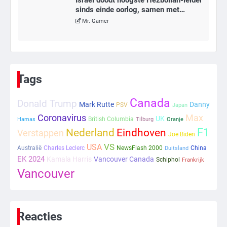
Israël doodt hoogste Hezbollah-leider
sinds einde oorlog, samen met
meerdere omwonenden
Mr. Gamer
6
Tilburgse wethouder: ‘Alle vertrouwen
in nieuwe aanpak van begeleiding
Tags
kwetsbare inwoners door Siem,
Mr. Gamer
ondanks onrust’
Canada
Donald Trump
Mark Rutte
Danny
PSV
Japan
1
Coronavirus
Max
UK
British Columbia
Hamas
Tilburg
Oranje
Nederland
F1
Eindhoven
Verstappen
Kleine veranderingen op komst
Joe Biden
VS
USA
Mr. Gamer
Australië
Charles Leclerc
NewsFlash 2000
China
Duitsland
EK 2024
Kamala Harris
Vancouver Canada
Schiphol
Frankrijk
Vancouver
2
Zwarte balken in Epstein-documenten
toch leesbaar: ‘Heb je al nieuwe
ongepaste vrienden voor me?’
Reacties
Ms. Army Girl