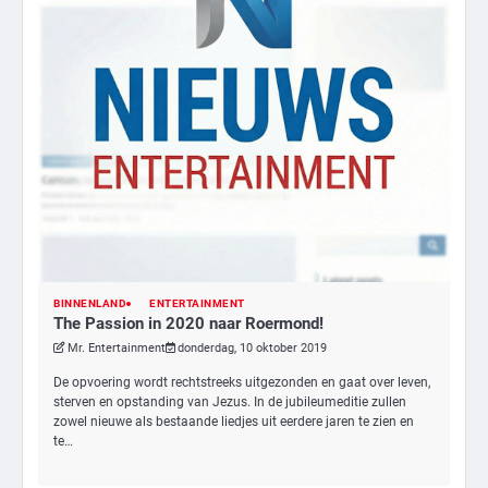
BINNENLAND
ENTERTAINMENT
3
The Passion in 2020 naar Roermond!
Nick Reiner, zoon van regisseur Rob
Mr. Entertainment
donderdag, 10 oktober 2019
Reiner, gearresteerd na dood ouders
De opvoering wordt rechtstreeks uitgezonden en gaat over leven,
Ms. Army Girl
sterven en opstanding van Jezus. In de jubileumeditie zullen
zowel nieuwe als bestaande liedjes uit eerdere jaren te zien en
te…
4