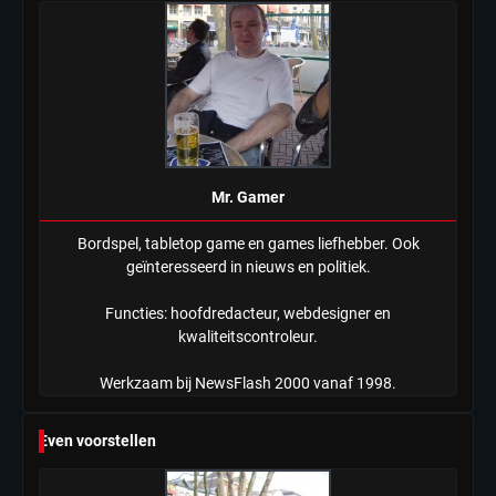
Tilburgse wethouder: ‘Alle vertrouwen
in nieuwe aanpak van begeleiding
kwetsbare inwoners door Siem,
Mr. Gamer
ondanks onrust’
Mr. Gamer
Bordspel, tabletop game en games liefhebber. Ook
geïnteresseerd in nieuws en politiek.
Functies: hoofdredacteur, webdesigner en
kwaliteitscontroleur.
Werkzaam bij NewsFlash 2000 vanaf 1998.
Even voorstellen