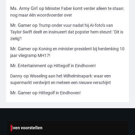
Ms. Army Girl
op
Minister Faber komt verder alleen te staan:
3
nog maar één woordvoerder over
Nick Reiner, zoon van regisseur Rob
Reiner, gearresteerd na dood ouders
Mr. Gamer
op
Trump onder vuur nadat hij AI-foto’s van
Taylor Swift deelt en insinueert dat popster hem steunt: ‘Dit is
Ms. Army Girl
zielig’!
Mr. Gamer
op
Koning en minister-president bij herdenking 10
4
jaar vliegramp MH17!
Amerikaanse regisseur Rob Reiner en
vrouw dood gevonden in hun huis,
Mr. Entertainment
op
Hittegolf in Eindhoven!
eigen zoon hoofdverdachte
Mr. Gamer
op
Danny
Wisseling aan het Wilhelminapark: waar een
supermarkt verdwijnt en meteen een nieuwe verschijnt
5
Mr. Gamer
op
Hittegolf in Eindhoven!
Israël doodt hoogste Hezbollah-leider
sinds einde oorlog, samen met
meerdere omwonenden
Mr. Gamer
6
Even voorstellen