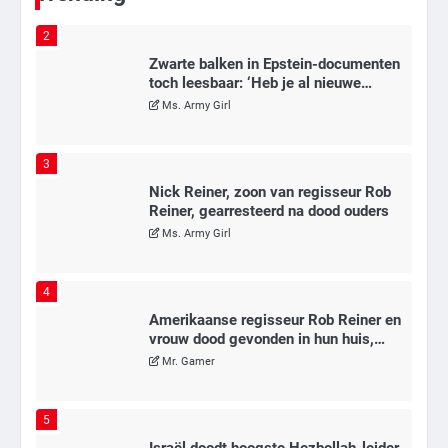
2
Zwarte balken in Epstein-documenten
toch leesbaar: ‘Heb je al nieuwe
ongepaste vrienden voor me?’
Ms. Army Girl
3
Nick Reiner, zoon van regisseur Rob
Reiner, gearresteerd na dood ouders
Ms. Army Girl
4
Amerikaanse regisseur Rob Reiner en
vrouw dood gevonden in hun huis,
eigen zoon hoofdverdachte
Mr. Gamer
5