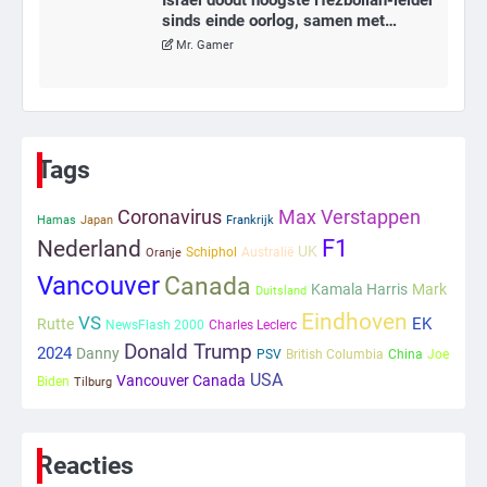
Israël doodt hoogste Hezbollah-leider
sinds einde oorlog, samen met
meerdere omwonenden
Mr. Gamer
6
Tilburgse wethouder: ‘Alle vertrouwen
in nieuwe aanpak van begeleiding
Tags
kwetsbare inwoners door Siem,
Mr. Gamer
ondanks onrust’
Coronavirus
Max Verstappen
Hamas
Japan
Frankrijk
Nederland
F1
1
UK
Schiphol
Australië
Oranje
Vancouver
Canada
Kleine veranderingen op komst
Kamala Harris
Mark
Duitsland
Mr. Gamer
Eindhoven
VS
EK
Rutte
NewsFlash 2000
Charles Leclerc
Donald Trump
2024
Danny
PSV
British Columbia
China
Joe
USA
Vancouver Canada
Biden
Tilburg
2
Zwarte balken in Epstein-documenten
toch leesbaar: ‘Heb je al nieuwe
ongepaste vrienden voor me?’
Reacties
Ms. Army Girl