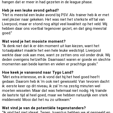
hangen dat er meer in had gezeten in de league phase.
Heb je een leuke avond gehad?
“Het is meestal een leuke avond bij PSV. Als trainer heb ik er met
veel plezier naar gekeken. Het was niet het sterkste elftal van
Liverpool, maar er stond nog altijd veel kwaliteit op het veld. Wij
hebben daar ons voetbal tegenover gezet, en dat ging meestal
goed.”
Wat vond je het mooiste moment?
“Ik denk niet dat ik er één moment uit kan kiezen, want het
totaalpakket maakte het een hele leuke wedstrijd. Liverpool
werkte daar ook aan mee, want ze zetten ons vol onder druk. Wij
deden overigens hetzelfde. Daarnaast waren er goede en slechte
momenten aan beide kanten en vielen er prachtige goals.”
Hoe keek je vanavond naar Tygo Land?
“Met extra interesse, en ik vond dat hij het heel goed heeft
gedaan. Daarom heb ik ‘m ook niet gewisseld. Van tevoren dacht
ik: eerste keer op dit niveau, ik zal ‘m na zestig minuten wel
moeten wisselen. Maar dat was helemaal niet nodig. Hij trainde
de laatste tijd al heel goed, maar we hebben natuurlijk een sterk
middenveld. Mooi dat het nu zo uitkwam.”
Wat vind je van de potentiële tegenstanders?
“Ik vind het niet ideaal. Tegen Juventus hebben we al gespeeld en