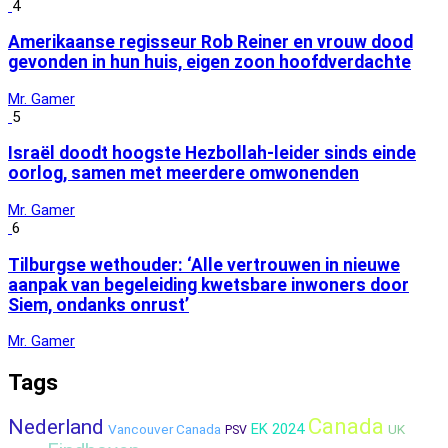
4
Amerikaanse regisseur Rob Reiner en vrouw dood
gevonden in hun huis, eigen zoon hoofdverdachte
Mr. Gamer
5
Israël doodt hoogste Hezbollah-leider sinds einde
oorlog, samen met meerdere omwonenden
Mr. Gamer
6
Tilburgse wethouder: ‘Alle vertrouwen in nieuwe
aanpak van begeleiding kwetsbare inwoners door
Siem, ondanks onrust’
Mr. Gamer
Tags
Canada
Nederland
EK 2024
Vancouver Canada
UK
PSV