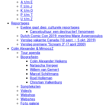
A t/m E
F t/m J
K t/m O
P t/m T
U t/m Z
Reportages
Eveline gaat diep: culturele reportages
Cancelcultuur: een destructief fenomeen
Dutch Comic Con 2019: meeting Marie Avgeropoulos
Verslag vakantie Canada (10 sept. – 5 okt. 2019)
Verslag premiere “Scream 3” (7 april 2000)
Colin Alexander & MmoozZ
Tour agenda
Biografieën
Colin Alexander Heikens
Natascha Vergeer
Willem van Gemert
Marcel Schiltmans
Roel Holleman
Christian Valkenburg
Songteksten
Video’s
Webshop
Websites
Foto galerie