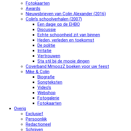
Fotokaarten
Awards
Nieuwsbrieven van Colin Alexander (2016)
Colin’s schoolverhalen (2007)
Een dagje op de EHBO
Discussie
Echte schoonheid zit van binnen
Heden, verleden en toekomst
De politie
Irritatie
Vertrouwen
Sta stil bij de mooie dingen
Coverband MmoozZ boeken voor uw feest
Mike & Colin
Biografie
Songteksten
Video’s
Webshop
Fotogalerie
Fotokaarten
Overig
Exclusief
Persoonlijk
Redactioneel
Schrijven