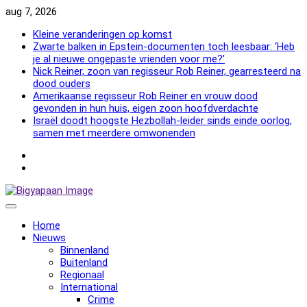
Skip
aug 7, 2026
to
Kleine veranderingen op komst
content
Zwarte balken in Epstein-documenten toch leesbaar: ‘Heb
je al nieuwe ongepaste vrienden voor me?’
Nick Reiner, zoon van regisseur Rob Reiner, gearresteerd na
dood ouders
Amerikaanse regisseur Rob Reiner en vrouw dood
gevonden in hun huis, eigen zoon hoofdverdachte
Israël doodt hoogste Hezbollah-leider sinds einde oorlog,
samen met meerdere omwonenden
NewsFlash
2000
NewsFlash
2000
Home
Nieuws
Binnenland
Buitenland
Regionaal
International
Crime