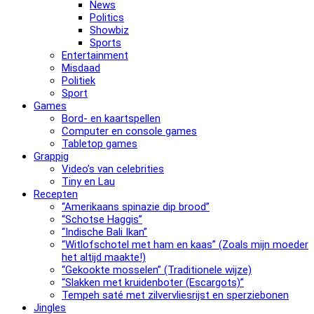
News
Politics
Showbiz
Sports
Entertainment
Misdaad
Politiek
Sport
Games
Bord- en kaartspellen
Computer en console games
Tabletop games
Grappig
Video’s van celebrities
Tiny en Lau
Recepten
“Amerikaans spinazie dip brood”
“Schotse Haggis”
“Indische Bali Ikan”
“Witlofschotel met ham en kaas” (Zoals mijn moeder
het altijd maakte!)
“Gekookte mosselen” (Traditionele wijze)
“Slak­ken met krui­den­bo­ter (Escargots)”
Tempeh saté met zilvervliesrijst en sperziebonen
Jingles