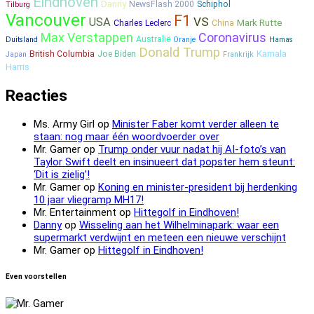
Eindhoven
Danny
NewsFlash 2000
Schiphol
Tilburg
Vancouver
F1
VS
USA
Mark Rutte
Charles Leclerc
China
Max Verstappen
Coronavirus
Australië
Duitsland
Oranje
Hamas
Donald Trump
Kamala
British Columbia
Joe Biden
Japan
Frankrijk
Harris
Reacties
Ms. Army Girl
op
Minister Faber komt verder alleen te
staan: nog maar één woordvoerder over
Mr. Gamer
op
Trump onder vuur nadat hij AI-foto’s van
Taylor Swift deelt en insinueert dat popster hem steunt:
‘Dit is zielig’!
Mr. Gamer
op
Koning en minister-president bij herdenking
10 jaar vliegramp MH17!
Mr. Entertainment
op
Hittegolf in Eindhoven!
Danny
op
Wisseling aan het Wilhelminapark: waar een
supermarkt verdwijnt en meteen een nieuwe verschijnt
Mr. Gamer
op
Hittegolf in Eindhoven!
Even voorstellen