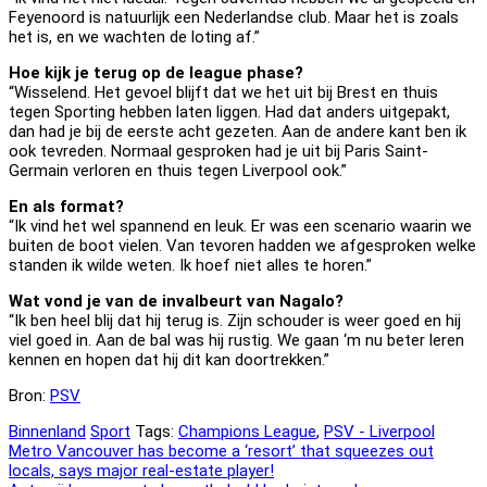
Feyenoord is natuurlijk een Nederlandse club. Maar het is zoals
het is, en we wachten de loting af.”
Hoe kijk je terug op de league phase?
“Wisselend. Het gevoel blijft dat we het uit bij Brest en thuis
tegen Sporting hebben laten liggen. Had dat anders uitgepakt,
dan had je bij de eerste acht gezeten. Aan de andere kant ben ik
ook tevreden. Normaal gesproken had je uit bij Paris Saint-
Germain verloren en thuis tegen Liverpool ook.”
En als format?
“Ik vind het wel spannend en leuk. Er was een scenario waarin we
buiten de boot vielen. Van tevoren hadden we afgesproken welke
standen ik wilde weten. Ik hoef niet alles te horen.”
Wat vond je van de invalbeurt van Nagalo?
“Ik ben heel blij dat hij terug is. Zijn schouder is weer goed en hij
viel goed in. Aan de bal was hij rustig. We gaan ‘m nu beter leren
kennen en hopen dat hij dit kan doortrekken.”
Bron:
PSV
Binnenland
Sport
Tags:
Champions League
,
PSV - Liverpool
Bericht
Metro Vancouver has become a ‘resort’ that squeezes out
locals, says major real-estate player!
navigatie