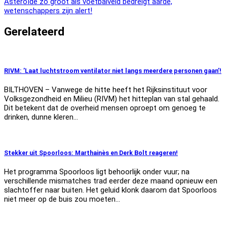
Asteroïde zo groot als voetbalveld bedreigt aarde,
wetenschappers zijn alert!
Gerelateerd
RIVM: ’Laat luchtstroom ventilator niet langs meerdere personen gaan’!
BILTHOVEN – Vanwege de hitte heeft het Rijksinstituut voor
Volksgezondheid en Milieu (RIVM) het hitteplan van stal gehaald.
Dit betekent dat de overheid mensen oproept om genoeg te
drinken, dunne kleren…
Stekker uit Spoorloos: Marthainès en Derk Bolt reageren!
Het programma Spoorloos ligt behoorlijk onder vuur; na
verschillende mismatches trad eerder deze maand opnieuw een
slachtoffer naar buiten. Het geluid klonk daarom dat Spoorloos
niet meer op de buis zou moeten…