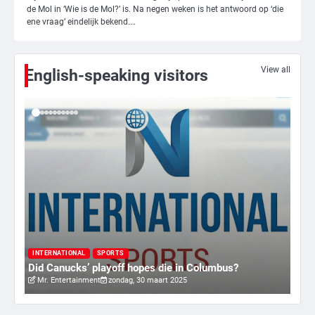
de Mol in ‘Wie is de Mol?’ is. Na negen weken is het antwoord op ‘die
4
ene vraag’ eindelijk bekend.…
Amerikaanse regisseur Rob Reiner en
vrouw dood gevonden in hun huis,
eigen zoon hoofdverdachte
Mr. Gamer
View all
English-speaking visitors
5
Israël doodt hoogste Hezbollah-leider
sinds einde oorlog, samen met
meerdere omwonenden
Mr. Gamer
6
Tilburgse wethouder: ‘Alle vertrouwen
in nieuwe aanpak van begeleiding
kwetsbare inwoners door Siem,
I
Mr. Gamer
ondanks onrust’
ry
Va
INTERNATIONAL
SPORTS
Did Canucks’ playoff hopes die in Columbus?
20
Mr. Entertainment
zondag, 30 maart 2025
1
Kleine veranderingen op komst