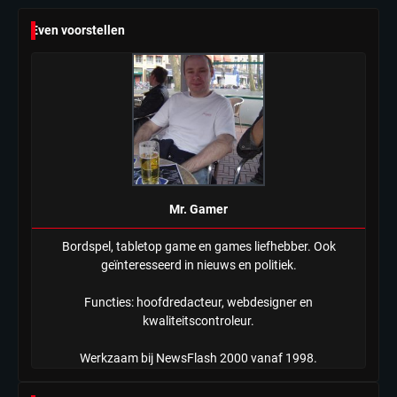
6
Even voorstellen
Tilburgse wethouder: ‘Alle vertrouwen
in nieuwe aanpak van begeleiding
kwetsbare inwoners door Siem,
Mr. Gamer
ondanks onrust’
Mr. Gamer
Bordspel, tabletop game en games liefhebber. Ook
geïnteresseerd in nieuws en politiek.
Functies: hoofdredacteur, webdesigner en
kwaliteitscontroleur.
Werkzaam bij NewsFlash 2000 vanaf 1998.