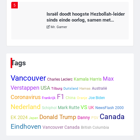
5
Israël doodt hoogste Hezbollah-leider
sinds einde oorlog, samen met
meerdere omwonenden
Mr. Gamer
6
Tilburgse wethouder: ‘Alle vertrouwen
in nieuwe aanpak van begeleiding
Tags
kwetsbare inwoners door Siem,
Mr. Gamer
ondanks onrust’
Vancouver
Max
Kamala Harris
Charles Leclerc
1
Verstappen
USA
Australië
Tilburg
Duitsland
Hamas
F1
Coronavirus
Kleine veranderingen op komst
China
Joe Biden
Frankrijk
Oranje
Mr. Gamer
Nederland
VS
Mark Rutte
UK
Schiphol
NewsFlash 2000
Canada
Donald Trump
EK 2024
Danny
PSV
Japan
Eindhoven
2
Vancouver Canada
British Columbia
Zwarte balken in Epstein-documenten