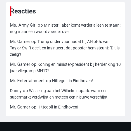
toch leesbaar: ‘Heb je al nieuwe
ongepaste vrienden voor me?’
Ms. Army Girl
Reacties
3
Ms. Army Girl
op
Minister Faber komt verder alleen te staan:
nog maar één woordvoerder over
Nick Reiner, zoon van regisseur Rob
Reiner, gearresteerd na dood ouders
Mr. Gamer
op
Trump onder vuur nadat hij AI-foto’s van
Ms. Army Girl
Taylor Swift deelt en insinueert dat popster hem steunt: ‘Dit is
zielig’!
4
Mr. Gamer
op
Koning en minister-president bij herdenking 10
Amerikaanse regisseur Rob Reiner en
jaar vliegramp MH17!
vrouw dood gevonden in hun huis,
eigen zoon hoofdverdachte
Mr. Entertainment
op
Hittegolf in Eindhoven!
Mr. Gamer
op
Danny
Wisseling aan het Wilhelminapark: waar een
supermarkt verdwijnt en meteen een nieuwe verschijnt
5
Israël doodt hoogste Hezbollah-leider
Mr. Gamer
op
Hittegolf in Eindhoven!
sinds einde oorlog, samen met
meerdere omwonenden
Mr. Gamer