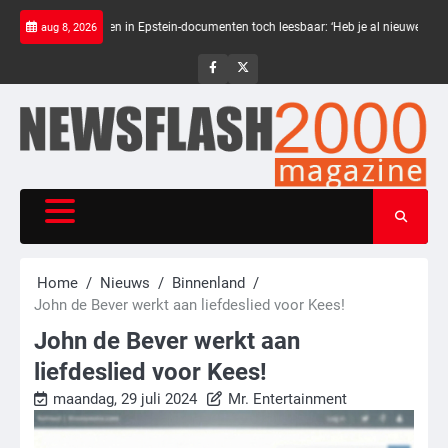
Skip
warte balken in Epstein-documenten toch leesbaar: ‘Heb je al nieuwe ongepaste vr
aug 8, 2026
to
content
NewsFlash
NewsFlash
2000
2000
Home
Nieuws
Binnenland
John de Bever werkt aan liefdeslied voor Kees!
John de Bever werkt aan
liefdeslied voor Kees!
maandag, 29 juli 2024
Mr. Entertainment