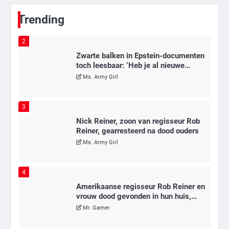
Mr. Gamer
Trending
2
Zwarte balken in Epstein-documenten
toch leesbaar: ‘Heb je al nieuwe
ongepaste vrienden voor me?’
Ms. Army Girl
3
Nick Reiner, zoon van regisseur Rob
Reiner, gearresteerd na dood ouders
Ms. Army Girl
4
Amerikaanse regisseur Rob Reiner en
vrouw dood gevonden in hun huis,
eigen zoon hoofdverdachte
Mr. Gamer