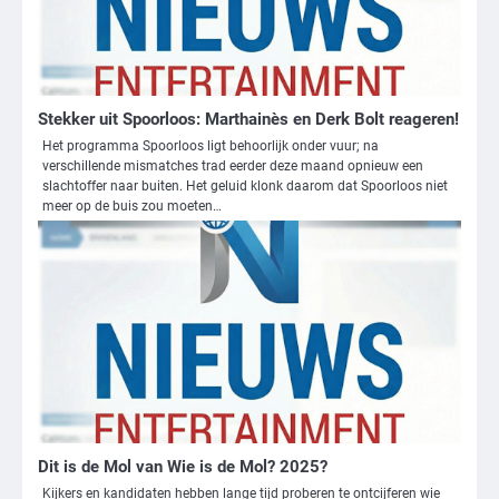
Stekker uit Spoorloos: Marthainès en Derk Bolt reageren!
Het programma Spoorloos ligt behoorlijk onder vuur; na
verschillende mismatches trad eerder deze maand opnieuw een
slachtoffer naar buiten. Het geluid klonk daarom dat Spoorloos niet
meer op de buis zou moeten…
3
Nick Reiner, zoon van regisseur Rob
Reiner, gearresteerd na dood ouders
Ms. Army Girl
Dit is de Mol van Wie is de Mol? 2025?
Kijkers en kandidaten hebben lange tijd proberen te ontcijferen wie