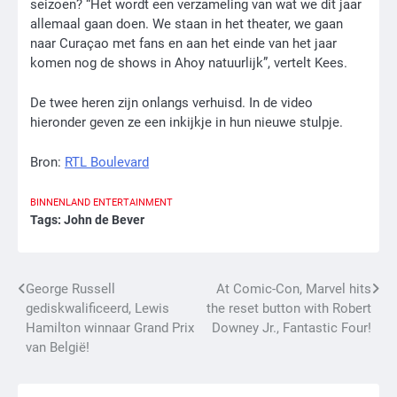
seizoen? “Het wordt een verzameling van wat we dit jaar
allemaal gaan doen. We staan in het theater, we gaan
naar Curaçao met fans en aan het einde van het jaar
komen nog de shows in Ahoy natuurlijk”, vertelt Kees.
De twee heren zijn onlangs verhuisd. In de video
hieronder geven ze een inkijkje in hun nieuwe stulpje.
Bron:
RTL Boulevard
BINNENLAND
ENTERTAINMENT
Tags:
John de Bever
Bericht
George Russell
At Comic-Con, Marvel hits
gediskwalificeerd, Lewis
the reset button with Robert
navigatie
Hamilton winnaar Grand Prix
Downey Jr., Fantastic Four!
van België!