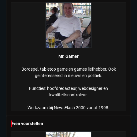
in nieuwe aanpak van begeleiding
kwetsbare inwoners door Siem,
Mr. Gamer
ondanks onrust’
Mr. Gamer
Bordspel, tabletop game en games liefhebber. Ook
geïnteresseerd in nieuws en politiek.
Functies: hoofdredacteur, webdesigner en
kwaliteitscontroleur.
Werkzaam bij NewsFlash 2000 vanaf 1998.
Even voorstellen