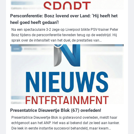
Persconferentie: Bosz lovend over Land: ‘Hij heeft het
heel goed heeft gedaan’!
Na een spectaculaire 3-2 zege op Liverpool blikte PSV-trainer Peter
Bosz tijdens de persconferentie tevreden terug op de wedstrijd. Hij
sprak over de intensiteit van het duel, de prestaties van…
3
Nick Reiner, zoon van regisseur Rob
Reiner, gearresteerd na dood ouders
Ms. Army Girl
Presentatrice Dieuwertje Blok (67) overleden!
Presentatrice Dieuwertje Blok is gisteravond overleden, meldt haar
echtgenoot aan het ANP. Het was al bekend dat ze leed aan kanker.
4
Die leek in eerste instantie succesvol behandeld, maar kwam…
Amerikaanse regisseur Rob Reiner en