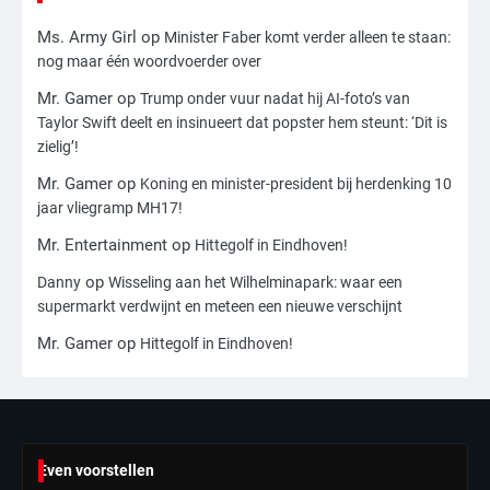
3
Ms. Army Girl
op
Minister Faber komt verder alleen te staan:
nog maar één woordvoerder over
Nick Reiner, zoon van regisseur Rob
Reiner, gearresteerd na dood ouders
Mr. Gamer
op
Trump onder vuur nadat hij AI-foto’s van
Ms. Army Girl
Taylor Swift deelt en insinueert dat popster hem steunt: ‘Dit is
zielig’!
4
Mr. Gamer
op
Koning en minister-president bij herdenking 10
Amerikaanse regisseur Rob Reiner en
jaar vliegramp MH17!
vrouw dood gevonden in hun huis,
Mr. Entertainment
op
Hittegolf in Eindhoven!
eigen zoon hoofdverdachte
Mr. Gamer
op
Danny
Wisseling aan het Wilhelminapark: waar een
supermarkt verdwijnt en meteen een nieuwe verschijnt
5
Mr. Gamer
op
Hittegolf in Eindhoven!
Israël doodt hoogste Hezbollah-leider
sinds einde oorlog, samen met
meerdere omwonenden
Mr. Gamer
6
Even voorstellen
Tilburgse wethouder: ‘Alle vertrouwen