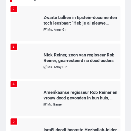
2
Zwarte balken in Epstein-documenten
toch leesbaar: ‘Heb je al nieuwe
ongepaste vrienden voor me?’
Ms. Army Girl
3
Nick Reiner, zoon van regisseur Rob
Reiner, gearresteerd na dood ouders
Ms. Army Girl
4
Amerikaanse regisseur Rob Reiner en
vrouw dood gevonden in hun huis,
eigen zoon hoofdverdachte
Mr. Gamer
5
Israël doodt hoogste Hezbollah-leider