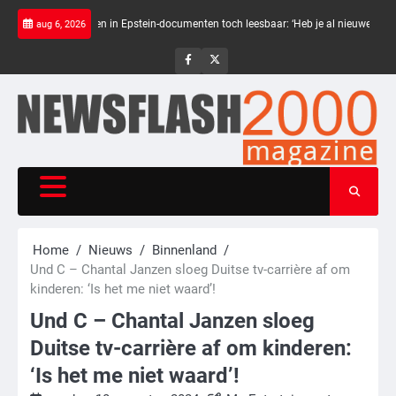
Skip
Zwarte balken in Epstein-documenten toch leesbaar: ‘Heb je al nieuwe ongepaste vr
aug 6, 2026
to
content
NewsFlash
NewsFlash
2000
2000
Home
Nieuws
Binnenland
Und C – Chantal Janzen sloeg Duitse tv-carrière af om
kinderen: ‘Is het me niet waard’!
Und C – Chantal Janzen sloeg
Duitse tv-carrière af om kinderen:
‘Is het me niet waard’!