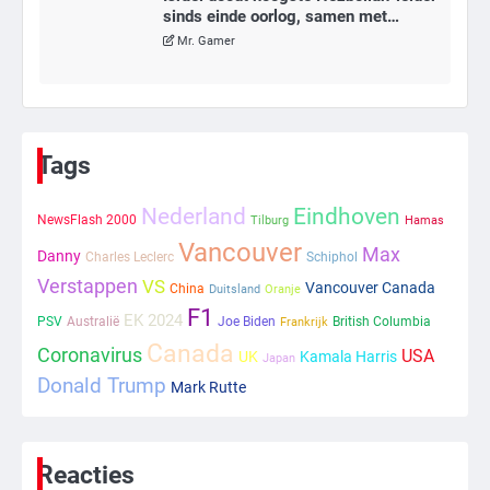
sinds einde oorlog, samen met
meerdere omwonenden
Mr. Gamer
6
Tilburgse wethouder: ‘Alle vertrouwen
in nieuwe aanpak van begeleiding
Tags
kwetsbare inwoners door Siem,
Mr. Gamer
ondanks onrust’
Nederland
Eindhoven
NewsFlash 2000
Tilburg
Hamas
1
Vancouver
Max
Danny
Charles Leclerc
Schiphol
Verstappen
VS
Kleine veranderingen op komst
Vancouver Canada
China
Duitsland
Oranje
Mr. Gamer
F1
EK 2024
PSV
Australië
Joe Biden
British Columbia
Frankrijk
Canada
Coronavirus
USA
UK
Kamala Harris
Japan
Donald Trump
2
Mark Rutte
Zwarte balken in Epstein-documenten
toch leesbaar: ‘Heb je al nieuwe
ongepaste vrienden voor me?’
Ms. Army Girl
Reacties