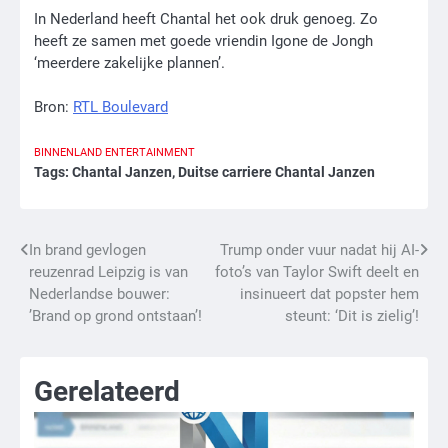
In Nederland heeft Chantal het ook druk genoeg. Zo
heeft ze samen met goede vriendin Igone de Jongh
‘meerdere zakelijke plannen’.
Bron:
RTL Boulevard
BINNENLAND
ENTERTAINMENT
Tags:
Chantal Janzen
,
Duitse carriere Chantal Janzen
Bericht
In brand gevlogen
Trump onder vuur nadat hij AI-
reuzenrad Leipzig is van
foto’s van Taylor Swift deelt en
navigatie
Nederlandse bouwer:
insinueert dat popster hem
’Brand op grond ontstaan’!
steunt: ‘Dit is zielig’!
Gerelateerd