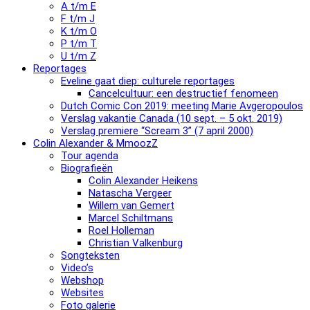
A t/m E
F t/m J
K t/m O
P t/m T
U t/m Z
Reportages
Eveline gaat diep: culturele reportages
Cancelcultuur: een destructief fenomeen
Dutch Comic Con 2019: meeting Marie Avgeropoulos
Verslag vakantie Canada (10 sept. – 5 okt. 2019)
Verslag premiere “Scream 3” (7 april 2000)
Colin Alexander & MmoozZ
Tour agenda
Biografieën
Colin Alexander Heikens
Natascha Vergeer
Willem van Gemert
Marcel Schiltmans
Roel Holleman
Christian Valkenburg
Songteksten
Video’s
Webshop
Websites
Foto galerie