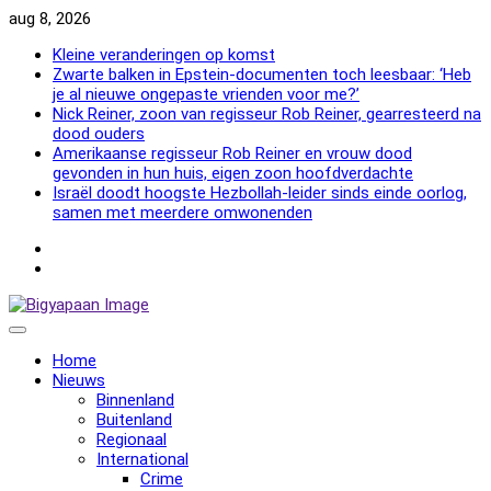
Skip
aug 8, 2026
to
Kleine veranderingen op komst
content
Zwarte balken in Epstein-documenten toch leesbaar: ‘Heb
je al nieuwe ongepaste vrienden voor me?’
Nick Reiner, zoon van regisseur Rob Reiner, gearresteerd na
dood ouders
Amerikaanse regisseur Rob Reiner en vrouw dood
gevonden in hun huis, eigen zoon hoofdverdachte
Israël doodt hoogste Hezbollah-leider sinds einde oorlog,
samen met meerdere omwonenden
NewsFlash
2000
NewsFlash
2000
Home
Nieuws
Binnenland
Buitenland
Regionaal
International
Crime