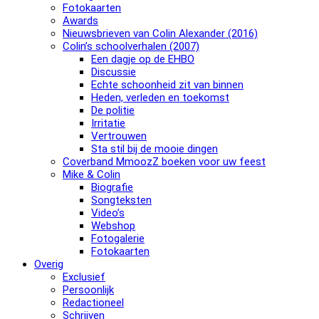
Fotokaarten
Awards
Nieuwsbrieven van Colin Alexander (2016)
Colin’s schoolverhalen (2007)
Een dagje op de EHBO
Discussie
Echte schoonheid zit van binnen
Heden, verleden en toekomst
De politie
Irritatie
Vertrouwen
Sta stil bij de mooie dingen
Coverband MmoozZ boeken voor uw feest
Mike & Colin
Biografie
Songteksten
Video’s
Webshop
Fotogalerie
Fotokaarten
Overig
Exclusief
Persoonlijk
Redactioneel
Schrijven