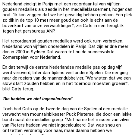
Nederland eindigt in Parijs met een recordaantal van vijftien
gouden medailles als zesde in het medailleklassement, hoger dan
ooit. “Ik kan zeggen dat we het geweldig hebben gedaan. Een plek
zo dik in de top 10 met meer goud dan ooit is echt aan de
bovenkant van onze verwachtingen”, zei Cats in een terugblik
tegen het persbureau ANP.
Het recordaantal gouden medailles werd ook ruim verbroken.
Nederland won vijftien onderdelen in Parijs. Dat zijn er drie meer
dan in 2000 in Sydney. Dat waren tot nu de succesvolste
Zomerspelen voor Nederland.
En dat terwijl de eerste Nederlandse medaille pas op dag vijf
werd veroverd, later dan tijdens veel andere Spelen. Die eer ging
naar de roeiers van de mannendubbelvier. “We wisten dat we een
slow start zouden hebben en in het toernooi moesten groeien”,
blikt Cats terug.
‘Die hadden we niet ingecalculeerd’
Toch had Cats op de tweede dag van de Spelen al een medaille
verwacht van mountainbikester Puck Pieterse, die door een lekke
band naast de medailles greep. “Met name het missen van zilver
van Pieters hadden we niet ingecalculeerd. Dat was sneu en
ontzetten verdrietig voor haar, maar daarna hebben we