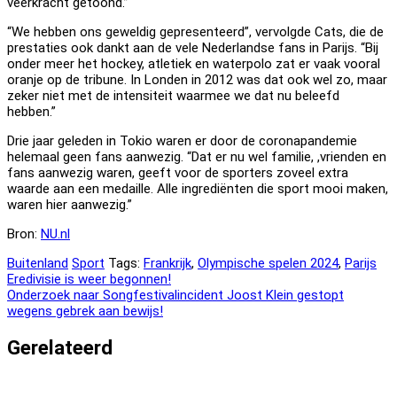
veerkracht getoond.”
“We hebben ons geweldig gepresenteerd”, vervolgde Cats, die de
prestaties ook dankt aan de vele Nederlandse fans in Parijs. “Bij
onder meer het hockey, atletiek en waterpolo zat er vaak vooral
oranje op de tribune. In Londen in 2012 was dat ook wel zo, maar
zeker niet met de intensiteit waarmee we dat nu beleefd
hebben.”
Drie jaar geleden in Tokio waren er door de coronapandemie
helemaal geen fans aanwezig. “Dat er nu wel familie, ,vrienden en
fans aanwezig waren, geeft voor de sporters zoveel extra
waarde aan een medaille. Alle ingrediënten die sport mooi maken,
waren hier aanwezig.”
Bron:
NU.nl
Buitenland
Sport
Tags:
Frankrijk
,
Olympische spelen 2024
,
Parijs
Bericht
Eredivisie is weer begonnen!
Onderzoek naar Songfestivalincident Joost Klein gestopt
navigatie
wegens gebrek aan bewijs!
Gerelateerd