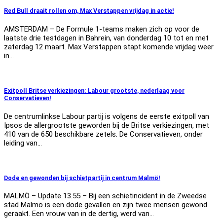
Red Bull draait rollen om, Max Verstappen vrijdag in actie!
AMSTERDAM – De Formule 1-teams maken zich op voor de
laatste drie testdagen in Bahrein, van donderdag 10 tot en met
zaterdag 12 maart. Max Verstappen stapt komende vrijdag weer
in…
Exitpoll Britse verkiezingen: Labour grootste, nederlaag voor
Conservatieven!
De centrumlinkse Labour partij is volgens de eerste exitpoll van
Ipsos de allergrootste geworden bij de Britse verkiezingen, met
410 van de 650 beschikbare zetels. De Conservatieven, onder
leiding van…
Dode en gewonden bij schietpartij in centrum Malmö!
MALMÖ – Update 13.55 – Bij een schietincident in de Zweedse
stad Malmö is een dode gevallen en zijn twee mensen gewond
geraakt. Een vrouw van in de dertig, werd van…