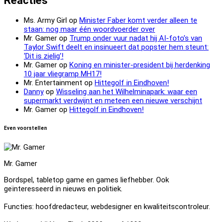
Reacties
Ms. Army Girl
op
Minister Faber komt verder alleen te
staan: nog maar één woordvoerder over
Mr. Gamer
op
Trump onder vuur nadat hij AI-foto’s van
Taylor Swift deelt en insinueert dat popster hem steunt:
‘Dit is zielig’!
Mr. Gamer
op
Koning en minister-president bij herdenking
10 jaar vliegramp MH17!
Mr. Entertainment
op
Hittegolf in Eindhoven!
Danny
op
Wisseling aan het Wilhelminapark: waar een
supermarkt verdwijnt en meteen een nieuwe verschijnt
Mr. Gamer
op
Hittegolf in Eindhoven!
Even voorstellen
Mr. Gamer
Bordspel, tabletop game en games liefhebber. Ook
geïnteresseerd in nieuws en politiek.
Functies: hoofdredacteur, webdesigner en kwaliteitscontroleur.