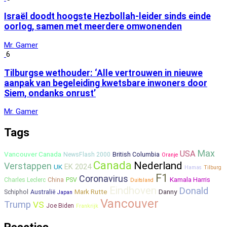
Israël doodt hoogste Hezbollah-leider sinds einde
oorlog, samen met meerdere omwonenden
Mr. Gamer
6
Tilburgse wethouder: ‘Alle vertrouwen in nieuwe
aanpak van begeleiding kwetsbare inwoners door
Siem, ondanks onrust’
Mr. Gamer
Tags
Max
USA
Vancouver Canada
NewsFlash 2000
British Columbia
Oranje
Canada
Nederland
Verstappen
EK 2024
UK
Hamas
Tilburg
F1
Coronavirus
Kamala Harris
Charles Leclerc
China
PSV
Duitsland
Eindhoven
Donald
Mark Rutte
Danny
Schiphol
Australië
Japan
Vancouver
Trump
VS
Joe Biden
Frankrijk