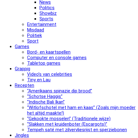
News
Politics
Showbiz
Sports
Entertainment
Misdaad
Politiek
Sport
Games
Bord- en kaartspellen
Computer en console games
Tabletop games
Grappig
Video’s van celebrities
Tiny en Lau
Recepten
“Amerikaans spinazie dip brood”
“Schotse Haggis”
“Indische Bali Ikan”
“Witlofschotel met ham en kaas” (Zoals mijn moeder
het altijd maakte!)
“Gekookte mosselen” (Traditionele wijze)
“Slak­ken met krui­den­bo­ter (Escargots)”
Tempeh saté met zilvervliesrijst en sperziebonen
Jingles