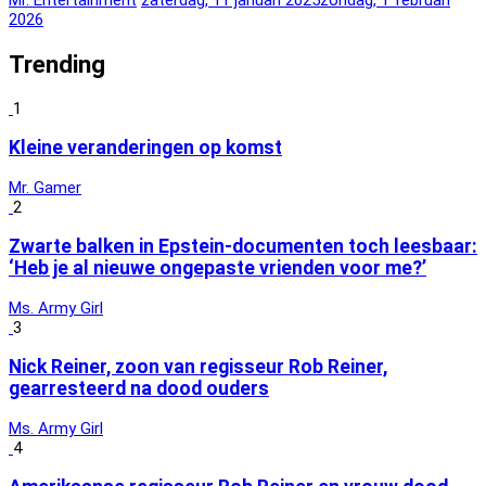
Mr. Entertainment
zaterdag, 11 januari 2025
zondag, 1 februari
2026
Trending
1
Kleine veranderingen op komst
Mr. Gamer
2
Zwarte balken in Epstein-documenten toch leesbaar:
‘Heb je al nieuwe ongepaste vrienden voor me?’
Ms. Army Girl
3
Nick Reiner, zoon van regisseur Rob Reiner,
gearresteerd na dood ouders
Ms. Army Girl
4