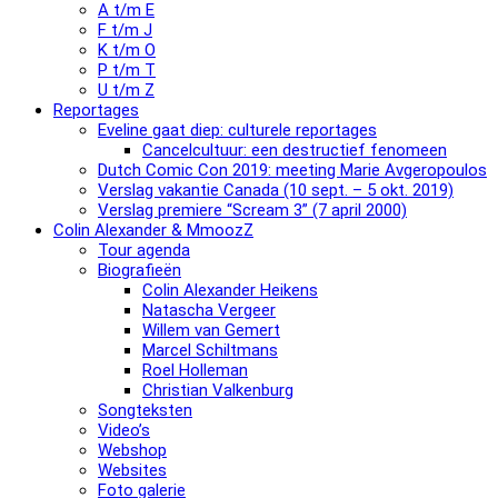
A t/m E
F t/m J
K t/m O
P t/m T
U t/m Z
Reportages
Eveline gaat diep: culturele reportages
Cancelcultuur: een destructief fenomeen
Dutch Comic Con 2019: meeting Marie Avgeropoulos
Verslag vakantie Canada (10 sept. – 5 okt. 2019)
Verslag premiere “Scream 3” (7 april 2000)
Colin Alexander & MmoozZ
Tour agenda
Biografieën
Colin Alexander Heikens
Natascha Vergeer
Willem van Gemert
Marcel Schiltmans
Roel Holleman
Christian Valkenburg
Songteksten
Video’s
Webshop
Websites
Foto galerie