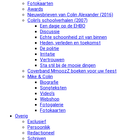
Fotokaarten
Awards
Nieuwsbrieven van Colin Alexander (2016)
Colin’s schoolverhalen (2007)
Een dagje op de EHBO
Discussie
Echte schoonheid zit van binnen
Heden, verleden en toekomst
De politie
Irritatie
Vertrouwen
Sta stil bij de mooie dingen
Coverband MmoozZ boeken voor uw feest
Mike & Colin
Biografie
Songteksten
Video’s
Webshop
Fotogalerie
Fotokaarten
Overig
Exclusief
Persoonlijk
Redactioneel
Schrijven