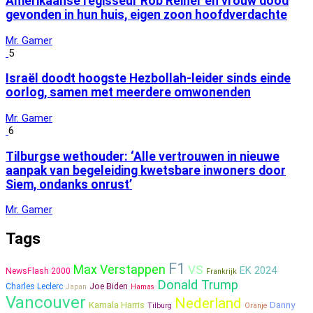
Amerikaanse regisseur Rob Reiner en vrouw dood
gevonden in hun huis, eigen zoon hoofdverdachte
Mr. Gamer
5
Israël doodt hoogste Hezbollah-leider sinds einde
oorlog, samen met meerdere omwonenden
Mr. Gamer
6
Tilburgse wethouder: ‘Alle vertrouwen in nieuwe
aanpak van begeleiding kwetsbare inwoners door
Siem, ondanks onrust’
Mr. Gamer
Tags
F1
Max Verstappen
VS
EK 2024
NewsFlash 2000
Frankrijk
Donald Trump
Charles Leclerc
Joe Biden
Japan
Hamas
Vancouver
Nederland
Kamala Harris
Danny
Tilburg
Oranje