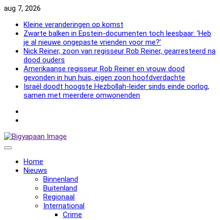
Skip
aug 7, 2026
to
Kleine veranderingen op komst
content
Zwarte balken in Epstein-documenten toch leesbaar: ‘Heb
je al nieuwe ongepaste vrienden voor me?’
Nick Reiner, zoon van regisseur Rob Reiner, gearresteerd na
dood ouders
Amerikaanse regisseur Rob Reiner en vrouw dood
gevonden in hun huis, eigen zoon hoofdverdachte
Israël doodt hoogste Hezbollah-leider sinds einde oorlog,
samen met meerdere omwonenden
NewsFlash
2000
NewsFlash
2000
Home
Nieuws
Binnenland
Buitenland
Regionaal
International
Crime