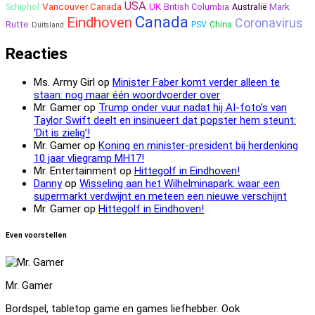
USA
Vancouver Canada
UK
Mark
Schiphol
British Columbia
Australië
Canada
Eindhoven
Coronavirus
Rutte
PSV
China
Duitsland
Reacties
Ms. Army Girl
op
Minister Faber komt verder alleen te
staan: nog maar één woordvoerder over
Mr. Gamer
op
Trump onder vuur nadat hij AI-foto’s van
Taylor Swift deelt en insinueert dat popster hem steunt:
‘Dit is zielig’!
Mr. Gamer
op
Koning en minister-president bij herdenking
10 jaar vliegramp MH17!
Mr. Entertainment
op
Hittegolf in Eindhoven!
Danny
op
Wisseling aan het Wilhelminapark: waar een
supermarkt verdwijnt en meteen een nieuwe verschijnt
Mr. Gamer
op
Hittegolf in Eindhoven!
Even voorstellen
Mr. Gamer
Bordspel, tabletop game en games liefhebber. Ook