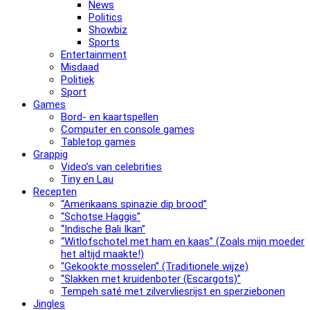
News
Politics
Showbiz
Sports
Entertainment
Misdaad
Politiek
Sport
Games
Bord- en kaartspellen
Computer en console games
Tabletop games
Grappig
Video’s van celebrities
Tiny en Lau
Recepten
“Amerikaans spinazie dip brood”
“Schotse Haggis”
“Indische Bali Ikan”
“Witlofschotel met ham en kaas” (Zoals mijn moeder
het altijd maakte!)
“Gekookte mosselen” (Traditionele wijze)
“Slak­ken met krui­den­bo­ter (Escargots)”
Tempeh saté met zilvervliesrijst en sperziebonen
Jingles