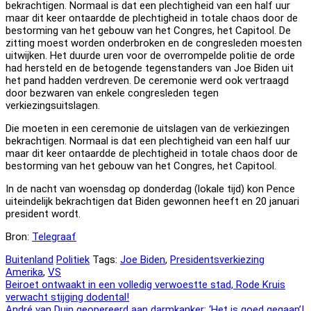
bekrachtigen. Normaal is dat een plechtigheid van een half uur
maar dit keer ontaardde de plechtigheid in totale chaos door de
bestorming van het gebouw van het Congres, het Capitool. De
zitting moest worden onderbroken en de congresleden moesten
uitwijken. Het duurde uren voor de overrompelde politie de orde
had hersteld en de betogende tegenstanders van Joe Biden uit
het pand hadden verdreven. De ceremonie werd ook vertraagd
door bezwaren van enkele congresleden tegen
verkiezingsuitslagen.
Die moeten in een ceremonie de uitslagen van de verkiezingen
bekrachtigen. Normaal is dat een plechtigheid van een half uur
maar dit keer ontaardde de plechtigheid in totale chaos door de
bestorming van het gebouw van het Congres, het Capitool.
In de nacht van woensdag op donderdag (lokale tijd) kon Pence
uiteindelijk bekrachtigen dat Biden gewonnen heeft en 20 januari
president wordt.
Bron:
Telegraaf
Buitenland
Politiek
Tags:
Joe Biden
,
Presidentsverkiezing
Amerika
,
VS
Bericht
Beiroet ontwaakt in een volledig verwoestte stad, Rode Kruis
verwacht stijging dodental!
navigatie
André van Duin geopereerd aan darmkanker: ‘Het is goed gegaan’!