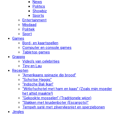
News
Politics
Showbiz
Sports
Entertainment
Misdaad
Politiek
Sport
Games
Bord- en kaartspellen
Computer en console games
Tabletop games
Grappig
Video’s van celebrities
Tiny en Lau
Recepten
“Amerikaans spinazie dip brood”
“Schotse Haggis”
“Indische Bali Ikan”
“Witlofschotel met ham en kaas” (Zoals mijn moeder
het altijd maakte!)
“Gekookte mosselen” (Traditionele wijze)
“Slak­ken met krui­den­bo­ter (Escargots)”
Tempeh saté met zilvervliesrijst en sperziebonen
Jingles