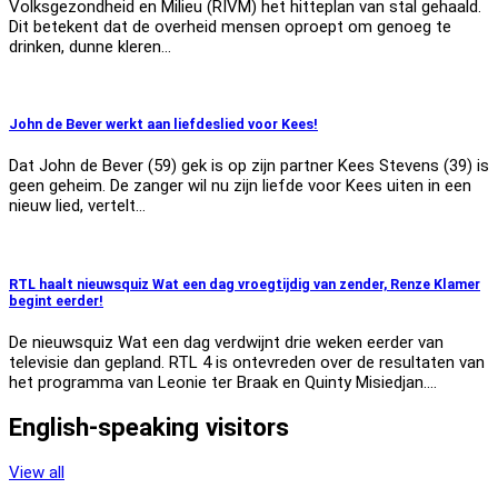
Volksgezondheid en Milieu (RIVM) het hitteplan van stal gehaald.
Dit betekent dat de overheid mensen oproept om genoeg te
drinken, dunne kleren…
John de Bever werkt aan liefdeslied voor Kees!
Dat John de Bever (59) gek is op zijn partner Kees Stevens (39) is
geen geheim. De zanger wil nu zijn liefde voor Kees uiten in een
nieuw lied, vertelt…
RTL haalt nieuwsquiz Wat een dag vroegtijdig van zender, Renze Klamer
begint eerder!
De nieuwsquiz Wat een dag verdwijnt drie weken eerder van
televisie dan gepland. RTL 4 is ontevreden over de resultaten van
het programma van Leonie ter Braak en Quinty Misiedjan.…
English-speaking visitors
View all