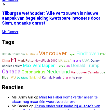
6
Tilburgse wethouder: ‘Alle vertrouwen in nieuwe
aanpak van begeleiding kwetsbare inwoners door
Siem, ondanks onrust’
Mr. Gamer
Tags
Vancouver
Eindhoven
British Columbia
Australië
PSV
Japan
F1
USA
EK 2024
Mark Rutte
Danny
China
NewsFlash 2000
Tilburg
Max Verstappen
Donald Trump
UK
Charles Leclerc
Hamas
Canada
Nederland
Coronavirus
Vancouver Canada
Joe
VS
Kamala Harris
Biden
Schiphol
Duitsland
Oranje
Frankrijk
Reacties
Ms. Army Girl
op
Minister Faber komt verder alleen te
staan: nog maar één woordvoerder over
Mr. Gamer
op
Trump onder vuur nadat hij AI-foto’s van