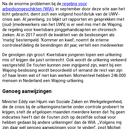
Na de enorme problemen bij de
regeling voor
arbeidsongeschikten (WIA),
in september door deze site aan het
licht gebracht, dient zich een volgend hoofdstuk van de UWV-
crisis aan. Al jarenlang, zo blijkt uit rapporten en gesprekken met
(oud-)medewerkers van het UWV, is er veel mis met de Wajong,
de regeling voor kwetsbare jonggehandicapten en chronisch
zieken. Al in 2017 wordt de kwaliteit van de beslissingen als
‘matig’ bestempeld. ‘Kommer en kwel’, noemt de interne
controleafdeling de bevindingen dit jaar, vertelt een medewerker.
De gevolgen zijn groot. Kwetsbare jongeren lopen een uitkering
mis of krijgen die juist onterecht. Ook wordt de uitkering verkeerd
vastgesteld. De fouten kunnen zeer ingrijpend zijn, want bij een
Wajong-beslissing wordt beoordeeld of iemand de rest van zijn
of haar leven wel of niet kan werken. Momenteel hebben 246.000
mensen in Nederland een Wajong-uitkering.
Genoeg aanwijzingen
Minister Eddy van Hijum van Sociale Zaken en Werkgelegenheid,
die de crisis bij de uitkeringsinstantie onder controle probeert te
krijgen, stelt de afgelopen maanden meerdere keren dat ‘hij geen
indicaties heeft dat de fouten zich op dezelfde schaal voor
hebben gedaan bij andere uitkeringen’ dan de WIA. ,,Volgens mij
zijn daar wél genoeg aanwijzingen voor te vinden”, zegt Michiel