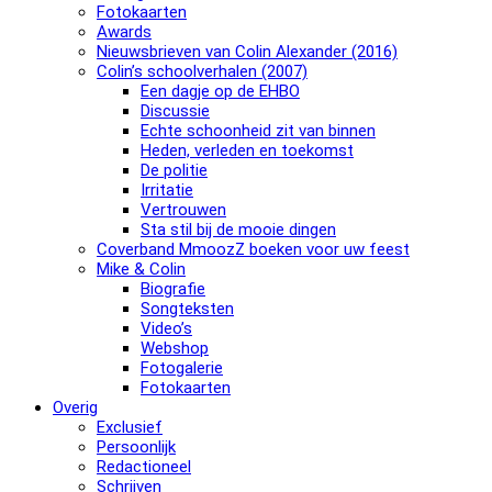
Fotokaarten
Awards
Nieuwsbrieven van Colin Alexander (2016)
Colin’s schoolverhalen (2007)
Een dagje op de EHBO
Discussie
Echte schoonheid zit van binnen
Heden, verleden en toekomst
De politie
Irritatie
Vertrouwen
Sta stil bij de mooie dingen
Coverband MmoozZ boeken voor uw feest
Mike & Colin
Biografie
Songteksten
Video’s
Webshop
Fotogalerie
Fotokaarten
Overig
Exclusief
Persoonlijk
Redactioneel
Schrijven