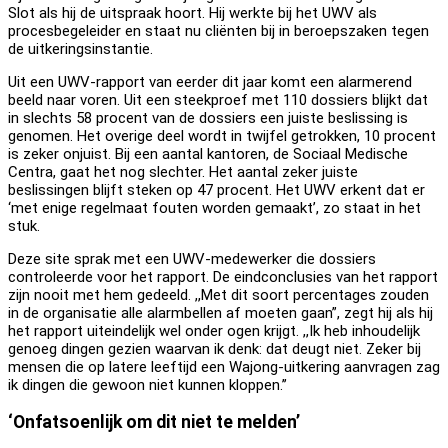
Slot als hij de uitspraak hoort. Hij werkte bij het UWV als
procesbegeleider en staat nu cliënten bij in beroepszaken tegen
de uitkeringsinstantie.
Uit een UWV-rapport van eerder dit jaar komt een alarmerend
beeld naar voren. Uit een steekproef met 110 dossiers blijkt dat
in slechts 58 procent van de dossiers een juiste beslissing is
genomen. Het overige deel wordt in twijfel getrokken, 10 procent
is zeker onjuist. Bij een aantal kantoren, de Sociaal Medische
Centra, gaat het nog slechter. Het aantal zeker juiste
beslissingen blijft steken op 47 procent. Het UWV erkent dat er
‘met enige regelmaat fouten worden gemaakt’, zo staat in het
stuk.
Deze site sprak met een UWV-medewerker die dossiers
controleerde voor het rapport. De eindconclusies van het rapport
zijn nooit met hem gedeeld. ,,Met dit soort percentages zouden
in de organisatie alle alarmbellen af moeten gaan”, zegt hij als hij
het rapport uiteindelijk wel onder ogen krijgt. ,,Ik heb inhoudelijk
genoeg dingen gezien waarvan ik denk: dat deugt niet. Zeker bij
mensen die op latere leeftijd een Wajong-uitkering aanvragen zag
ik dingen die gewoon niet kunnen kloppen.’’
‘Onfatsoenlijk om dit niet te melden’