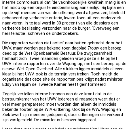
interne controleurs al dat ‘de vakinhoudelijke kwaliteit matig is en
het risico op een onjuiste eindbeslissing aanzienlijk’. Bij bijna een
op de vijf mensen van wie de uitkering werd afgewezen, bleek dit
gebaseerd op verkeerde criteria, kwam toen uit een onderzoek
naar voren. In totaal werd in 30 procent van alle dossiers een
verkeerde beslissing verzonden naar de burger. ‘Overweeg een
herstelactie’, schreven de onderzoekers.
Die rapporten werden niet actief naar buiten gebracht door het
UWV, maar werden pas bekend toen dagblad
Trouw
een beroep
deed op de Wet Openbaarheid Bestuur. Die zwijgzaamheid
herhaalt zich. Twee maanden geleden vroeg deze site bij het
UWV interne rapporten over de Wajong op, met een beroep op de
nieuwe Wet Open Overheid. Alle stukken liggen inmiddels al even
klaar bij het UWV, ook is de termijn verstreken. Toch meldt de
organisatie dat deze site de rapporten pas krijgt nadat minister
Eddy van Hijum de Tweede Kamer heeft geïnformeerd.
Tegelijk vertellen interne bronnen aan deze krant dat in de
bestuurskamer van het UWV iedereen al maanden weet dat er
veel meer gerepareerd moet worden dan alleen de inmiddels
bekende fouten bij de WIA-uitkering. Ook bij de WW, Wajong en
Ziektewet zijn mensen gedupeerd, door uitkeringen die verkeerd
zijn vastgesteld. De minister is hierover bijgepraat.