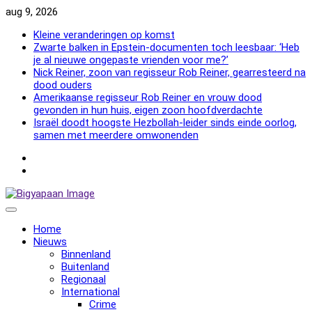
Skip
aug 9, 2026
to
Kleine veranderingen op komst
content
Zwarte balken in Epstein-documenten toch leesbaar: ‘Heb
je al nieuwe ongepaste vrienden voor me?’
Nick Reiner, zoon van regisseur Rob Reiner, gearresteerd na
dood ouders
Amerikaanse regisseur Rob Reiner en vrouw dood
gevonden in hun huis, eigen zoon hoofdverdachte
Israël doodt hoogste Hezbollah-leider sinds einde oorlog,
samen met meerdere omwonenden
NewsFlash
2000
NewsFlash
2000
Home
Nieuws
Binnenland
Buitenland
Regionaal
International
Crime