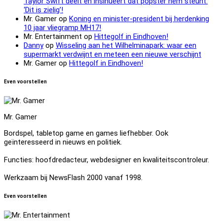
Taylor Swift deelt en insinueert dat popster hem steunt:
‘Dit is zielig’!
Mr. Gamer
op
Koning en minister-president bij herdenking
10 jaar vliegramp MH17!
Mr. Entertainment
op
Hittegolf in Eindhoven!
Danny
op
Wisseling aan het Wilhelminapark: waar een
supermarkt verdwijnt en meteen een nieuwe verschijnt
Mr. Gamer
op
Hittegolf in Eindhoven!
Even voorstellen
Mr. Gamer
Bordspel, tabletop game en games liefhebber. Ook
geïnteresseerd in nieuws en politiek.
Functies: hoofdredacteur, webdesigner en kwaliteitscontroleur.
Werkzaam bij NewsFlash 2000 vanaf 1998.
Even voorstellen