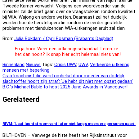
Later deze week wordt een brief van minister Van Hijum aan de
Tweede Kamer verwacht. Volgens een woordvoerder van de
minister zal de brief gaan over de vraagstukken rondom kwaliteit
bij WIA, Wajong en andere wetten. Daarnaast zal het duidelijk
worden hoe de hersteloperatie rondom de eerder gestelde
problemen met tienduizenden WIA-uitkeringen eruit zal zien.
Bron:
Julia Bokdam / Cyril Rosman (Brabants Dagblad)
En ja hoor. Weer een uitkeringsschandaal. Leren ze
het dan nooit? Ik snap hier echt helemaal niets van!
Binnenland
Nieuws
Tags:
Crisis UWV
,
UWV
,
Verkeerde uitkering
mensen met beperking
Bericht
Graafmachinist die werd omhelsd door moeder van dodelijk
slachtoffer hoort zijn straf: ‘Je hebt dit niet met opzet gedaan’
navigatie
B.C.’s Michael Bublé to host 2025 Juno Awards in Vancouver!
Gerelateerd
RIVM: ’Laat luchtstroom ventilator niet langs meerdere personen gaan’!
BILTHOVEN – Vanwege de hitte heeft het Rijksinstituut voor