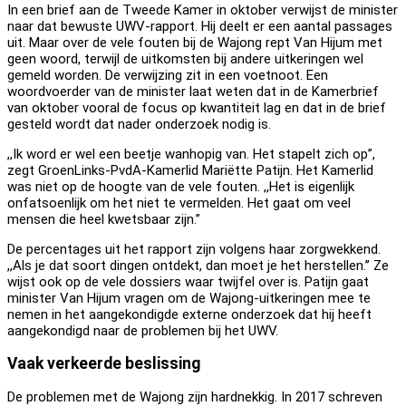
In een brief aan de Tweede Kamer in oktober verwijst de minister
naar dat bewuste UWV-rapport. Hij deelt er een aantal passages
uit. Maar over de vele fouten bij de Wajong rept Van Hijum met
geen woord, terwijl de uitkomsten bij andere uitkeringen wel
gemeld worden. De verwijzing zit in een voetnoot. Een
woordvoerder van de minister laat weten dat in de Kamerbrief
van oktober vooral de focus op kwantiteit lag en dat in de brief
gesteld wordt dat nader onderzoek nodig is.
,,Ik word er wel een beetje wanhopig van. Het stapelt zich op”,
zegt GroenLinks-PvdA-Kamerlid Mariëtte Patijn. Het Kamerlid
was niet op de hoogte van de vele fouten. ,,Het is eigenlijk
onfatsoenlijk om het niet te vermelden. Het gaat om veel
mensen die heel kwetsbaar zijn.”
De percentages uit het rapport zijn volgens haar zorgwekkend.
,,Als je dat soort dingen ontdekt, dan moet je het herstellen.’’ Ze
wijst ook op de vele dossiers waar twijfel over is. Patijn gaat
minister Van Hijum vragen om de Wajong-uitkeringen mee te
nemen in het aangekondigde externe onderzoek dat hij heeft
aangekondigd naar de problemen bij het UWV.
Vaak verkeerde beslissing
De problemen met de Wajong zijn hardnekkig. In 2017 schreven