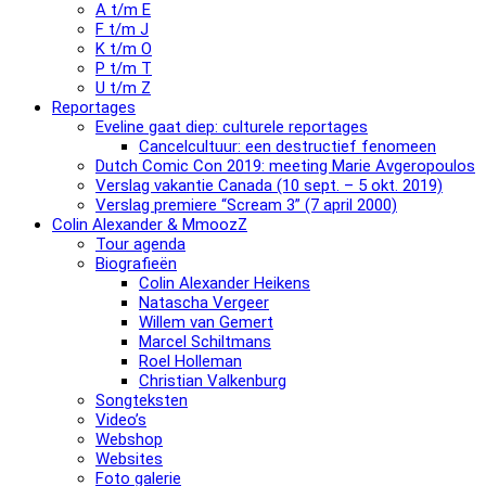
A t/m E
F t/m J
K t/m O
P t/m T
U t/m Z
Reportages
Eveline gaat diep: culturele reportages
Cancelcultuur: een destructief fenomeen
Dutch Comic Con 2019: meeting Marie Avgeropoulos
Verslag vakantie Canada (10 sept. – 5 okt. 2019)
Verslag premiere “Scream 3” (7 april 2000)
Colin Alexander & MmoozZ
Tour agenda
Biografieën
Colin Alexander Heikens
Natascha Vergeer
Willem van Gemert
Marcel Schiltmans
Roel Holleman
Christian Valkenburg
Songteksten
Video’s
Webshop
Websites
Foto galerie