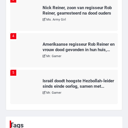
Nick Reiner, zoon van regisseur Rob
Reiner, gearresteerd na dood ouders
Ms. Army Girl
4
Amerikaanse regisseur Rob Reiner en
vrouw dood gevonden in hun huis,
eigen zoon hoofdverdachte
Mr. Gamer
5
Israël doodt hoogste Hezbollah-leider
sinds einde oorlog, samen met
meerdere omwonenden
Mr. Gamer
6
Tilburgse wethouder: ‘Alle vertrouwen
in nieuwe aanpak van begeleiding
Tags