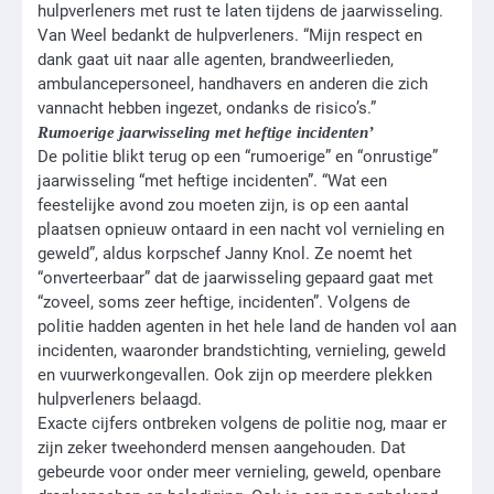
hulpverleners met rust te laten tijdens de jaarwisseling.
Van Weel bedankt de hulpverleners. “Mijn respect en
dank gaat uit naar alle agenten, brandweerlieden,
ambulancepersoneel, handhavers en anderen die zich
vannacht hebben ingezet, ondanks de risico’s.”
Rumoerige jaarwisseling met heftige incidenten’
De politie blikt terug op een “rumoerige” en “onrustige”
jaarwisseling “met heftige incidenten”. “Wat een
feestelijke avond zou moeten zijn, is op een aantal
plaatsen opnieuw ontaard in een nacht vol vernieling en
geweld”, aldus korpschef Janny Knol. Ze noemt het
“onverteerbaar” dat de jaarwisseling gepaard gaat met
“zoveel, soms zeer heftige, incidenten”. Volgens de
politie hadden agenten in het hele land de handen vol aan
incidenten, waaronder brandstichting, vernieling, geweld
en vuurwerkongevallen. Ook zijn op meerdere plekken
hulpverleners belaagd.
Exacte cijfers ontbreken volgens de politie nog, maar er
zijn zeker tweehonderd mensen aangehouden. Dat
gebeurde voor onder meer vernieling, geweld, openbare