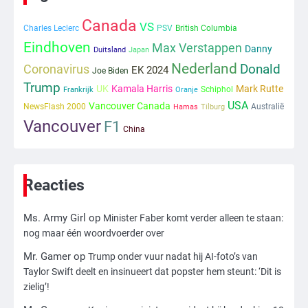
kwetsbare inwoners door Siem,
Mr. Gamer
ondanks onrust’
Canada
VS
Charles Leclerc
PSV
British Columbia
1
Eindhoven
Max Verstappen
Danny
Duitsland
Japan
Nederland
Coronavirus
Donald
Kleine veranderingen op komst
EK 2024
Joe Biden
Mr. Gamer
Trump
UK
Kamala Harris
Mark Rutte
Schiphol
Frankrijk
Oranje
USA
Vancouver Canada
NewsFlash 2000
Australië
Hamas
Tilburg
Vancouver
F1
China
2
Zwarte balken in Epstein-documenten
toch leesbaar: ‘Heb je al nieuwe
ongepaste vrienden voor me?’
Ms. Army Girl
Reacties
Ms. Army Girl
op
Minister Faber komt verder alleen te staan:
3
nog maar één woordvoerder over
Nick Reiner, zoon van regisseur Rob
Reiner, gearresteerd na dood ouders
Mr. Gamer
op
Trump onder vuur nadat hij AI-foto’s van
Ms. Army Girl
Taylor Swift deelt en insinueert dat popster hem steunt: ‘Dit is
zielig’!
4