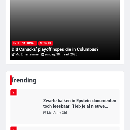
meerdere omwonenden
Mr. Gamer
6
Tilburgse wethouder: ‘Alle vertrouwen
in nieuwe aanpak van begeleiding
kwetsbare inwoners door Siem,
I
Mr. Gamer
ondanks onrust’
ry
Va
INTERNATIONAL
SPORTS
Did Canucks’ playoff hopes die in Columbus?
20
Mr. Entertainment
zondag, 30 maart 2025
1
Kleine veranderingen op komst
Mr. Gamer
Trending
2
Zwarte balken in Epstein-documenten
toch leesbaar: ‘Heb je al nieuwe
ongepaste vrienden voor me?’
Ms. Army Girl
3