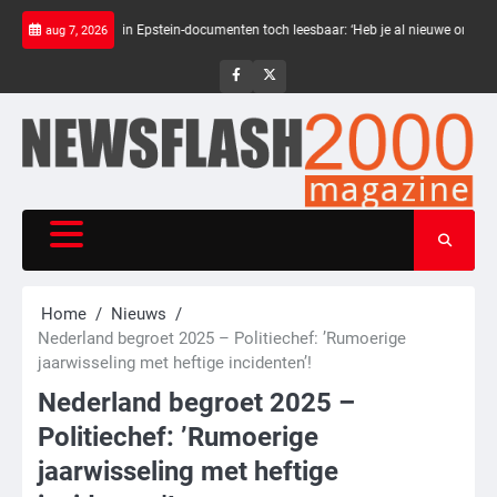
Skip
rte balken in Epstein-documenten toch leesbaar: ‘Heb je al nieuwe ongepaste vrien
aug 7, 2026
to
content
NewsFlash
NewsFlash
2000
2000
Home
Nieuws
Nederland begroet 2025 – Politiechef: ’Rumoerige
jaarwisseling met heftige incidenten’!
Nederland begroet 2025 –
Politiechef: ’Rumoerige
jaarwisseling met heftige