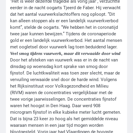
“Het is weer dezelfde tragedie als vorig jaar”, verzuchtte
eerder in de nacht oogarts Tjeerd de Faber. Hij verwacht
dat het aantal vuurwerkslachtoffers nog oploopt. “Dit
kan alleen stoppen als er een landelijk vuurwerkverbod
komt”, stelde de oogarts. “We hebben het in coronatijd
twee jaar kunnen bewijzen.” Tijdens de coronaperiode
gold er een landelijk vuurwerkverbod. Het aantal mensen
met oogletsel door vuurwerk lag toen beduidend lager.
Veel smog tijdens vuurwerk, maar dit verwaaide door wind
Door het afsteken van vuurwerk was er in de nacht van
dinsdag op woensdag kort sprake van smog door
fijnstof. De luchtkwaliteit was toen zeer slecht, maar de
vervuiling verwaaide snel door de harde wind. Volgens
het Rijksinstituut voor Volksgezondheid en Milieu
(RIVM) waren de concentraties vergelijkbaar met de
twee vorige jaarwisselingen. De concentraties fijnstof
waren het hoogst in Den Haag. Daar werd 908
microgram fijnstof in elke kubieke meter lucht gemeten.
Dat is bijna 23 keer zo hoog als het gemiddelde niveau
waaraan mensen in een jaar tijd mogen worden
blootgesteld. Vorig jaar had Vlaardingen de hoogste