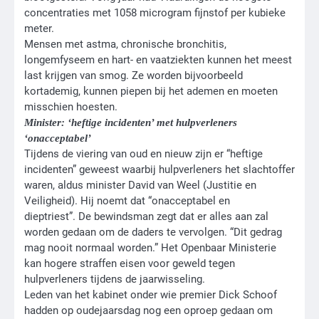
concentraties met 1058 microgram fijnstof per kubieke
meter.
Mensen met astma, chronische bronchitis,
longemfyseem en hart- en vaatziekten kunnen het meest
last krijgen van smog. Ze worden bijvoorbeeld
kortademig, kunnen piepen bij het ademen en moeten
misschien hoesten.
Minister: ‘heftige incidenten’ met hulpverleners
‘onacceptabel’
Tijdens de viering van oud en nieuw zijn er “heftige
incidenten” geweest waarbij hulpverleners het slachtoffer
waren, aldus minister David van Weel (Justitie en
Veiligheid). Hij noemt dat “onacceptabel en
dieptriest”. De bewindsman zegt dat er alles aan zal
worden gedaan om de daders te vervolgen. “Dit gedrag
mag nooit normaal worden.” Het Openbaar Ministerie
kan hogere straffen eisen voor geweld tegen
hulpverleners tijdens de jaarwisseling.
Leden van het kabinet onder wie premier Dick Schoof
hadden op oudejaarsdag nog een oproep gedaan om