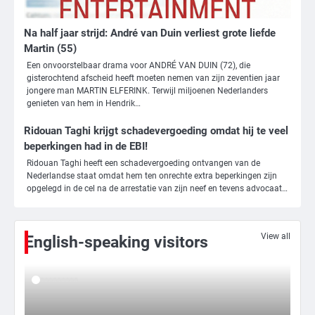
Na half jaar strijd: André van Duin verliest grote liefde
Martin (55)
Een onvoorstelbaar drama voor ANDRÉ VAN DUIN (72), die
gisterochtend afscheid heeft moeten nemen van zijn zeventien jaar
3
jongere man MARTIN ELFERINK. Terwijl miljoenen Nederlanders
genieten van hem in Hendrik…
Nick Reiner, zoon van regisseur Rob
Reiner, gearresteerd na dood ouders
Ridouan Taghi krijgt schadevergoeding omdat hij te veel
Ms. Army Girl
beperkingen had in de EBI!
Ridouan Taghi heeft een schadevergoeding ontvangen van de
Nederlandse staat omdat hem ten onrechte extra beperkingen zijn
4
opgelegd in de cel na de arrestatie van zijn neef en tevens advocaat…
Amerikaanse regisseur Rob Reiner en
vrouw dood gevonden in hun huis,
eigen zoon hoofdverdachte
Mr. Gamer
View all
English-speaking visitors
5
Israël doodt hoogste Hezbollah-leider
sinds einde oorlog, samen met