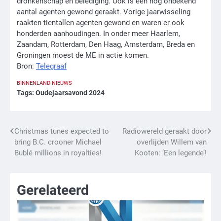
dronkenschap en belediging. Ook is een nog onbekend
aantal agenten gewond geraakt. Vorige jaarwisseling
raakten tientallen agenten gewond en waren er ook
honderden aanhoudingen. In onder meer Haarlem,
Zaandam, Rotterdam, Den Haag, Amsterdam, Breda en
Groningen moest de ME in actie komen.
Bron:
Telegraaf
BINNENLAND
NIEUWS
Tags:
Oudejaarsavond 2024
Bericht
Christmas tunes expected to
Radiowereld geraakt door
bring B.C. crooner Michael
overlijden Willem van
navigatie
Bublé millions in royalties!
Kooten: ‘Een legende’!
Gerelateerd