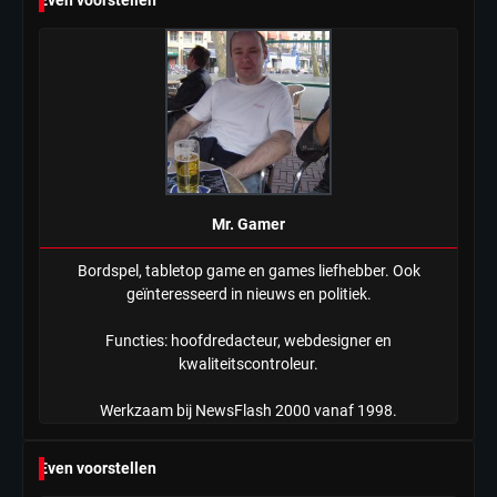
Even voorstellen
Tilburgse wethouder: ‘Alle vertrouwen
in nieuwe aanpak van begeleiding
kwetsbare inwoners door Siem,
Mr. Gamer
ondanks onrust’
Mr. Gamer
Bordspel, tabletop game en games liefhebber. Ook
geïnteresseerd in nieuws en politiek.
Functies: hoofdredacteur, webdesigner en
kwaliteitscontroleur.
Werkzaam bij NewsFlash 2000 vanaf 1998.
Even voorstellen