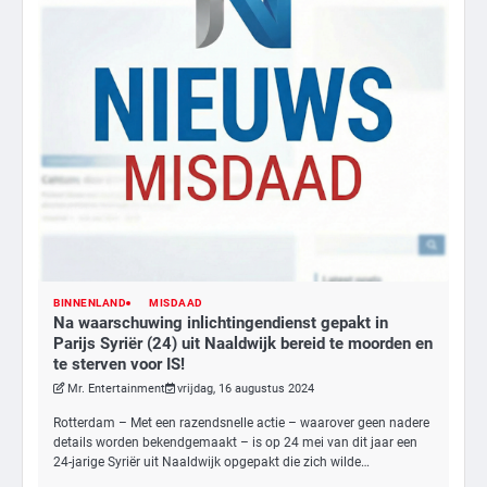
BINNENLAND
MISDAAD
Na waarschuwing inlichtingendienst gepakt in
3
Parijs Syriër (24) uit Naaldwijk bereid te moorden en
te sterven voor IS!
Nick Reiner, zoon van regisseur Rob
Reiner, gearresteerd na dood ouders
Mr. Entertainment
vrijdag, 16 augustus 2024
Ms. Army Girl
Rotterdam – Met een razendsnelle actie – waarover geen nadere
details worden bekendgemaakt – is op 24 mei van dit jaar een
24-jarige Syriër uit Naaldwijk opgepakt die zich wilde…
4