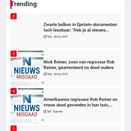
Trending
2
Zwarte balken in Epstein-documenten
toch leesbaar: ‘Heb je al nieuwe
ongepaste vrienden voor me?’
Ms. Army Girl
3
Nick Reiner, zoon van regisseur Rob
Reiner, gearresteerd na dood ouders
Ms. Army Girl
4
Amerikaanse regisseur Rob Reiner en
vrouw dood gevonden in hun huis,
eigen zoon hoofdverdachte
Mr. Gamer
5