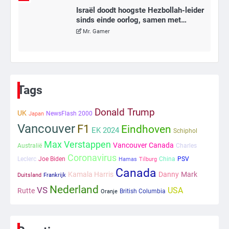
Israël doodt hoogste Hezbollah-leider
sinds einde oorlog, samen met
meerdere omwonenden
Mr. Gamer
6
Tilburgse wethouder: ‘Alle vertrouwen
in nieuwe aanpak van begeleiding
Tags
kwetsbare inwoners door Siem,
Mr. Gamer
ondanks onrust’
Donald Trump
UK
NewsFlash 2000
Japan
Vancouver
F1
1
Eindhoven
EK 2024
Schiphol
Max Verstappen
Vancouver Canada
Kleine veranderingen op komst
Australië
Charles
Coronavirus
Mr. Gamer
Leclerc
Joe Biden
China
PSV
Hamas
Tilburg
Canada
Kamala Harris
Danny
Mark
Duitsland
Frankrijk
Nederland
VS
USA
Rutte
British Columbia
Oranje
2
Zwarte balken in Epstein-documenten
toch leesbaar: ‘Heb je al nieuwe
ongepaste vrienden voor me?’
Ms. Army Girl