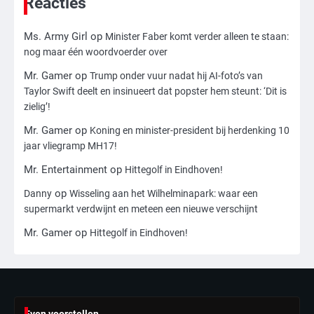
Reacties
Ms. Army Girl
op
Minister Faber komt verder alleen te staan:
3
nog maar één woordvoerder over
Nick Reiner, zoon van regisseur Rob
Reiner, gearresteerd na dood ouders
Mr. Gamer
op
Trump onder vuur nadat hij AI-foto’s van
Ms. Army Girl
Taylor Swift deelt en insinueert dat popster hem steunt: ‘Dit is
zielig’!
4
Mr. Gamer
op
Koning en minister-president bij herdenking 10
jaar vliegramp MH17!
Amerikaanse regisseur Rob Reiner en
vrouw dood gevonden in hun huis,
Mr. Entertainment
op
Hittegolf in Eindhoven!
eigen zoon hoofdverdachte
Mr. Gamer
op
Danny
Wisseling aan het Wilhelminapark: waar een
supermarkt verdwijnt en meteen een nieuwe verschijnt
5
Mr. Gamer
op
Hittegolf in Eindhoven!
Israël doodt hoogste Hezbollah-leider
sinds einde oorlog, samen met
meerdere omwonenden
Mr. Gamer
6