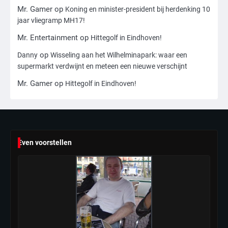
4
Mr. Gamer
op
Koning en minister-president bij herdenking 10
jaar vliegramp MH17!
Amerikaanse regisseur Rob Reiner en
vrouw dood gevonden in hun huis,
Mr. Entertainment
op
Hittegolf in Eindhoven!
eigen zoon hoofdverdachte
Mr. Gamer
op
Danny
Wisseling aan het Wilhelminapark: waar een
supermarkt verdwijnt en meteen een nieuwe verschijnt
5
Mr. Gamer
op
Hittegolf in Eindhoven!
Israël doodt hoogste Hezbollah-leider
sinds einde oorlog, samen met
meerdere omwonenden
Mr. Gamer
6
Even voorstellen
Tilburgse wethouder: ‘Alle vertrouwen
in nieuwe aanpak van begeleiding
kwetsbare inwoners door Siem,
Mr. Gamer
ondanks onrust’