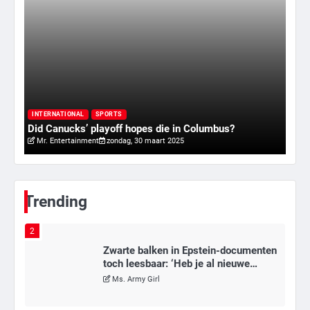
meerdere omwonenden
Mr. Gamer
6
Tilburgse wethouder: ‘Alle vertrouwen
in nieuwe aanpak van begeleiding
kwetsbare inwoners door Siem,
I
Mr. Gamer
ondanks onrust’
ry
Va
INTERNATIONAL
SPORTS
Did Canucks’ playoff hopes die in Columbus?
20
Mr. Entertainment
zondag, 30 maart 2025
1
Kleine veranderingen op komst
Mr. Gamer
Trending
2
Zwarte balken in Epstein-documenten
toch leesbaar: ‘Heb je al nieuwe
ongepaste vrienden voor me?’
Ms. Army Girl