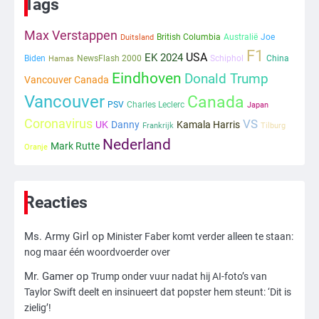
Tags
kwetsbare inwoners door Siem,
Mr. Gamer
ondanks onrust’
Max Verstappen
British Columbia
Australië
Joe
Duitsland
F1
1
USA
EK 2024
Biden
NewsFlash 2000
Schiphol
China
Hamas
Eindhoven
Donald Trump
Vancouver Canada
Kleine veranderingen op komst
Vancouver
Canada
Mr. Gamer
PSV
Charles Leclerc
Japan
Coronavirus
VS
UK
Danny
Kamala Harris
Frankrijk
Tilburg
Nederland
Mark Rutte
2
Oranje
Zwarte balken in Epstein-documenten
toch leesbaar: ‘Heb je al nieuwe
ongepaste vrienden voor me?’
Ms. Army Girl
Reacties
Ms. Army Girl
op
Minister Faber komt verder alleen te staan:
3
nog maar één woordvoerder over
Nick Reiner, zoon van regisseur Rob
Reiner, gearresteerd na dood ouders
Mr. Gamer
op
Trump onder vuur nadat hij AI-foto’s van
Ms. Army Girl
Taylor Swift deelt en insinueert dat popster hem steunt: ‘Dit is
zielig’!