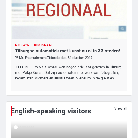
3
NIEUWS
REGIONAAL
Tilburgse automatiek met kunst nu al in 33 steden!
Nick Reiner, zoon van regisseur Rob
Reiner, gearresteerd na dood ouders
Mr. Entertainment
donderdag, 31 oktober 2019
Ms. Army Girl
TILBURG – Ro-Nalt Schrauwen begon drie jaar geleden in Tilburg
met Pakje Kunst. Dat zijn automaten met werk van fotografen,
keramisten, dichters en illustratoren. Vier euro in de gleuf en…
4
Amerikaanse regisseur Rob Reiner en
vrouw dood gevonden in hun huis,
eigen zoon hoofdverdachte
Mr. Gamer
View all
English-speaking visitors
5
Israël doodt hoogste Hezbollah-leider
sinds einde oorlog, samen met