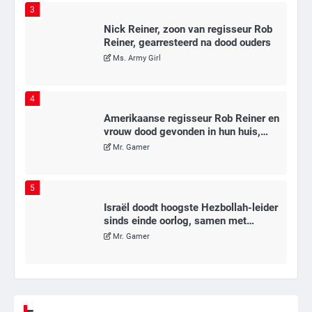
3
Nick Reiner, zoon van regisseur Rob
Reiner, gearresteerd na dood ouders
Ms. Army Girl
4
Amerikaanse regisseur Rob Reiner en
vrouw dood gevonden in hun huis,
eigen zoon hoofdverdachte
Mr. Gamer
5
Israël doodt hoogste Hezbollah-leider
sinds einde oorlog, samen met
meerdere omwonenden
Mr. Gamer
6
Tilburgse wethouder: ‘Alle vertrouwen
in nieuwe aanpak van begeleiding