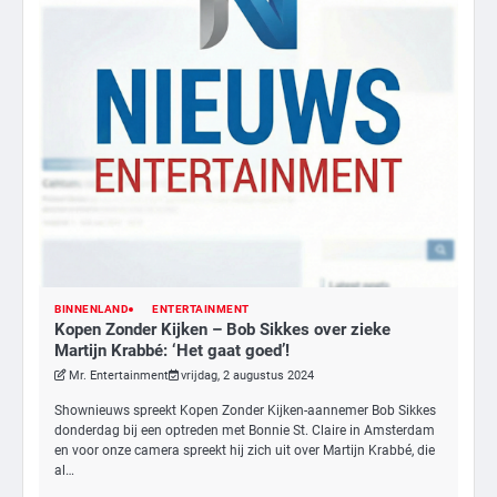
BINNENLAND
ENTERTAINMENT
Kopen Zonder Kijken – Bob Sikkes over zieke
3
Martijn Krabbé: ‘Het gaat goed’!
Nick Reiner, zoon van regisseur Rob
Mr. Entertainment
vrijdag, 2 augustus 2024
Reiner, gearresteerd na dood ouders
Shownieuws spreekt Kopen Zonder Kijken-aannemer Bob Sikkes
Ms. Army Girl
donderdag bij een optreden met Bonnie St. Claire in Amsterdam
en voor onze camera spreekt hij zich uit over Martijn Krabbé, die
al…
4