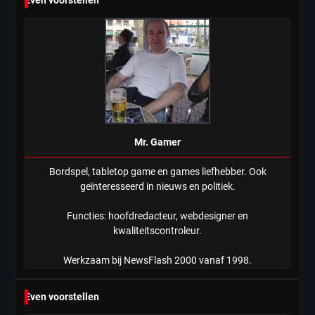
Even voorstellen
Tilburgse wethouder: ‘Alle vertrouwen
in nieuwe aanpak van begeleiding
kwetsbare inwoners door Siem,
Mr. Gamer
ondanks onrust’
Mr. Gamer
Bordspel, tabletop game en games liefhebber. Ook
geïnteresseerd in nieuws en politiek.
Functies: hoofdredacteur, webdesigner en
kwaliteitscontroleur.
Werkzaam bij NewsFlash 2000 vanaf 1998.
Even voorstellen