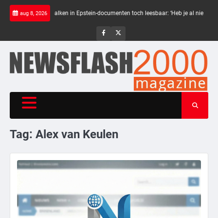
Skip
mst
Zwarte balken in Epstein-documenten toch leesbaar: ‘Heb je al nieuwe ongep
aug 8, 2026
to
content
NewsFlash
NewsFlash
2000
2000
Tag:
Alex van Keulen