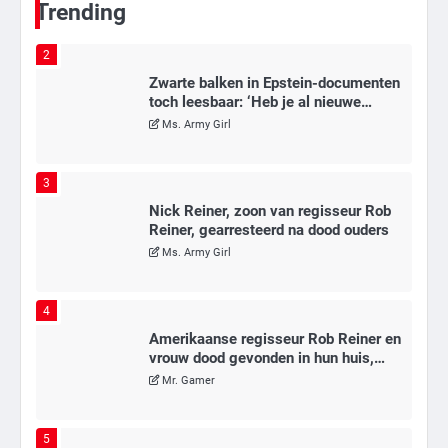
Trending
2
Zwarte balken in Epstein-documenten
toch leesbaar: ‘Heb je al nieuwe
ongepaste vrienden voor me?’
Ms. Army Girl
3
Nick Reiner, zoon van regisseur Rob
Reiner, gearresteerd na dood ouders
Ms. Army Girl
4
Amerikaanse regisseur Rob Reiner en
vrouw dood gevonden in hun huis,
eigen zoon hoofdverdachte
Mr. Gamer
5