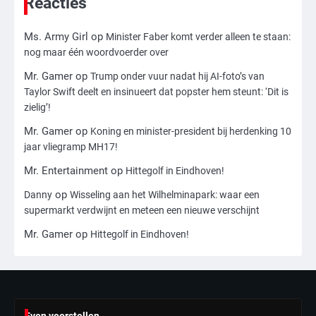
Reacties
Ms. Army Girl
op
Minister Faber komt verder alleen te staan:
3
nog maar één woordvoerder over
Nick Reiner, zoon van regisseur Rob
Reiner, gearresteerd na dood ouders
Mr. Gamer
op
Trump onder vuur nadat hij AI-foto’s van
Ms. Army Girl
Taylor Swift deelt en insinueert dat popster hem steunt: ‘Dit is
zielig’!
4
Mr. Gamer
op
Koning en minister-president bij herdenking 10
jaar vliegramp MH17!
Amerikaanse regisseur Rob Reiner en
vrouw dood gevonden in hun huis,
Mr. Entertainment
op
Hittegolf in Eindhoven!
eigen zoon hoofdverdachte
Mr. Gamer
op
Danny
Wisseling aan het Wilhelminapark: waar een
supermarkt verdwijnt en meteen een nieuwe verschijnt
5
Mr. Gamer
op
Hittegolf in Eindhoven!
Israël doodt hoogste Hezbollah-leider
sinds einde oorlog, samen met
meerdere omwonenden
Mr. Gamer
6