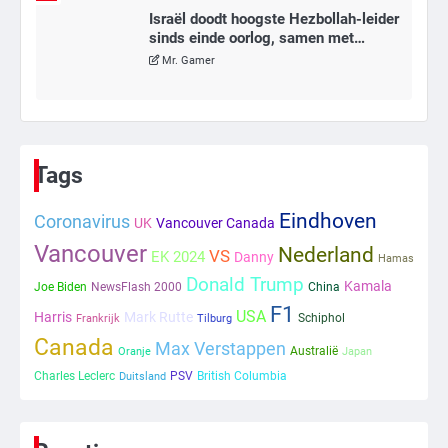
Israël doodt hoogste Hezbollah-leider
sinds einde oorlog, samen met
meerdere omwonenden
Mr. Gamer
6
Tilburgse wethouder: ‘Alle vertrouwen
in nieuwe aanpak van begeleiding
Tags
kwetsbare inwoners door Siem,
Mr. Gamer
ondanks onrust’
Eindhoven
Coronavirus
UK
Vancouver Canada
Vancouver
1
Nederland
VS
EK 2024
Danny
Hamas
Donald Trump
Kleine veranderingen op komst
Kamala
Joe Biden
NewsFlash 2000
China
Mr. Gamer
F1
USA
Harris
Mark Rutte
Schiphol
Frankrijk
Tilburg
Canada
Max Verstappen
Australië
Oranje
Japan
2
Charles Leclerc
PSV
British Columbia
Duitsland
Zwarte balken in Epstein-documenten
toch leesbaar: ‘Heb je al nieuwe
ongepaste vrienden voor me?’
Ms. Army Girl