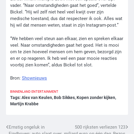
vader. “Naar omstandigheden gaat het goed”, vertelde
Bickel. “Hij wil zelf niet heel veel kwijt over zijn
medische toestand, dus dat respecteer ik ook. Alles wat
hij wil dat mensen weten, staat in zijn Instagram-post.”
“We hebben veel steun aan elkaar, zien en spreken elkaar
veel. Naar omstandigheden gaat het goed. Het is mooi
om te zien hoeveel mensen om hem geven, bezorgd zijn
en er op reageren. Ik heb wel een paar mooie reacties
voorbij zien komen”, aldus Bickel tot slot.
Bron:
Shownieuws
BINNENLAND
ENTERTAINMENT
Tags:
Alex van Keulen
,
Bob Sikkes
,
Kopen zonder kijken
,
Martijn Krabbe
Bericht
Ernstig ongeluk in
500 rijksten verliezen 123
Eindhoven: auto slaat over
miljard euro op één dag, Bezos