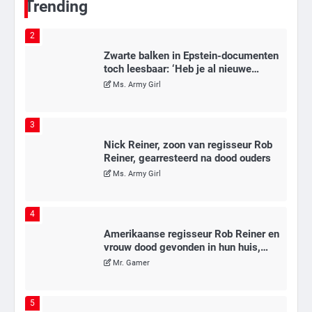
Trending
2
Zwarte balken in Epstein-documenten
toch leesbaar: ‘Heb je al nieuwe
ongepaste vrienden voor me?’
Ms. Army Girl
3
Nick Reiner, zoon van regisseur Rob
Reiner, gearresteerd na dood ouders
Ms. Army Girl
4
Amerikaanse regisseur Rob Reiner en
vrouw dood gevonden in hun huis,
eigen zoon hoofdverdachte
Mr. Gamer
5