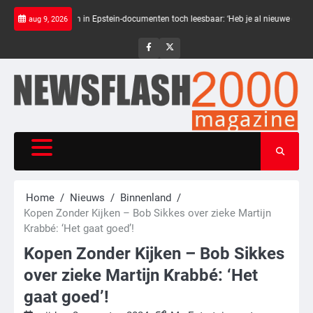
Skip
Zwarte balken in Epstein-documenten toch leesbaar: ‘Heb je al nieuwe ongepaste vr
aug 9, 2026
to
content
NewsFlash
NewsFlash
2000
2000
Home
Nieuws
Binnenland
Kopen Zonder Kijken – Bob Sikkes over zieke Martijn
Krabbé: ‘Het gaat goed’!
Kopen Zonder Kijken – Bob Sikkes
over zieke Martijn Krabbé: ‘Het
gaat goed’!