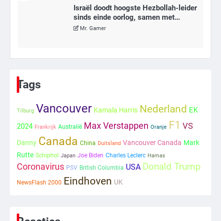
Israël doodt hoogste Hezbollah-leider
sinds einde oorlog, samen met
meerdere omwonenden
Mr. Gamer
6
Tilburgse wethouder: ‘Alle vertrouwen
in nieuwe aanpak van begeleiding
Tags
kwetsbare inwoners door Siem,
Mr. Gamer
ondanks onrust’
Vancouver
Nederland
EK
Kamala Harris
Tilburg
1
F1
Max Verstappen
VS
2024
Australië
Frankrijk
Oranje
Kleine veranderingen op komst
Canada
Danny
Vancouver Canada
Mark
China
Duitsland
Mr. Gamer
Rutte
Schiphol
Joe Biden
Charles Leclerc
Japan
Hamas
Coronavirus
Donald Trump
USA
PSV
British Columbia
Eindhoven
UK
NewsFlash 2000
2
Zwarte balken in Epstein-documenten
toch leesbaar: ‘Heb je al nieuwe
ongepaste vrienden voor me?’
Ms. Army Girl