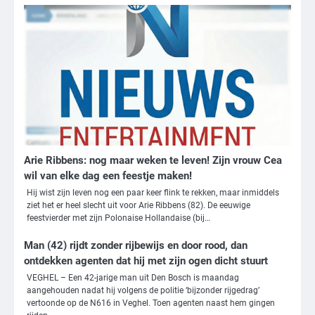
Arie Ribbens: nog maar weken te leven! Zijn vrouw Cea
wil van elke dag een feestje maken!
Hij wist zijn leven nog een paar keer flink te rekken, maar inmiddels
ziet het er heel slecht uit voor Arie Ribbens (82). De eeuwige
3
feestvierder met zijn Polonaise Hollandaise (bij…
Nick Reiner, zoon van regisseur Rob
Man (42) rijdt zonder rijbewijs en door rood, dan
Reiner, gearresteerd na dood ouders
ontdekken agenten dat hij met zijn ogen dicht stuurt
Ms. Army Girl
VEGHEL – Een 42-jarige man uit Den Bosch is maandag
aangehouden nadat hij volgens de politie ‘bijzonder rijgedrag’
vertoonde op de N616 in Veghel. Toen agenten naast hem gingen
4