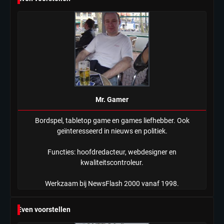
Tilburgse wethouder: ‘Alle vertrouwen
in nieuwe aanpak van begeleiding
kwetsbare inwoners door Siem,
Mr. Gamer
ondanks onrust’
Mr. Gamer
Bordspel, tabletop game en games liefhebber. Ook
geïnteresseerd in nieuws en politiek.
Functies: hoofdredacteur, webdesigner en
kwaliteitscontroleur.
Werkzaam bij NewsFlash 2000 vanaf 1998.
Even voorstellen