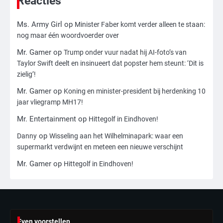
Reacties
Ms. Army Girl
op
Minister Faber komt verder alleen te staan:
3
nog maar één woordvoerder over
Nick Reiner, zoon van regisseur Rob
Reiner, gearresteerd na dood ouders
Mr. Gamer
op
Trump onder vuur nadat hij AI-foto’s van
Ms. Army Girl
Taylor Swift deelt en insinueert dat popster hem steunt: ‘Dit is
zielig’!
4
Mr. Gamer
op
Koning en minister-president bij herdenking 10
jaar vliegramp MH17!
Amerikaanse regisseur Rob Reiner en
vrouw dood gevonden in hun huis,
Mr. Entertainment
op
Hittegolf in Eindhoven!
eigen zoon hoofdverdachte
Mr. Gamer
op
Danny
Wisseling aan het Wilhelminapark: waar een
supermarkt verdwijnt en meteen een nieuwe verschijnt
5
Mr. Gamer
op
Hittegolf in Eindhoven!
Israël doodt hoogste Hezbollah-leider
sinds einde oorlog, samen met
meerdere omwonenden
Mr. Gamer
6
Even voorstellen