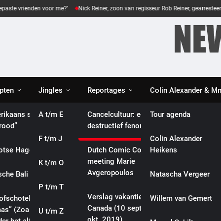
 vrienden voor me?’
Nick Reiner, zoon van regisseur Rob Reiner, gearresteerd na
pten
Jingles
Reportages
Colin Alexander & 
es
rikaans spinazie
A t/m E
Eveline gaat diep:
Cancelcultuur: een
Tour agenda
brood”
culturele reportages
destructief fenomeen
F t/m J
Biografieën
Colin Alexander
otse Haggis”
Dutch Comic Con 2019:
Heikens
meeting Marie
K t/m O
Songteksten
Avgeropoulos
sche Bali Ikan”
Natascha Vergeer
P t/m T
Video’s
Verslag vakantie
lofschotel met ham
Willem van Gemert
Canada (10 sept. – 5
aas” (Zoals mijn
U t/m Z
Webshop
okt. 2019)
INTERNATIONAL
POLITICS