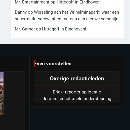
zoon hoofdverdachte
Mr. Entertainment
op
Hittegolf in Eindhoven!
5
Danny
op
Wisseling aan het Wilhelminapark: waar een
Israël doodt hoogste
supermarkt verdwijnt en meteen een nieuwe verschijnt
Hezbollah-leider sinds einde
Mr. Gamer
op
Hittegolf in Eindhoven!
oorlog, samen met meerdere
Mr. Gamer
omwonenden
6
Tilburgse wethouder: ‘Alle
vertrouwen in nieuwe aanpak
Even voorstellen
van begeleiding kwetsbare
Mr. Gamer
inwoners door Siem, ondanks
Overige redactieleden
onrust’
Erick: reporter op locatie
Jeroen: redactionele ondersteuning