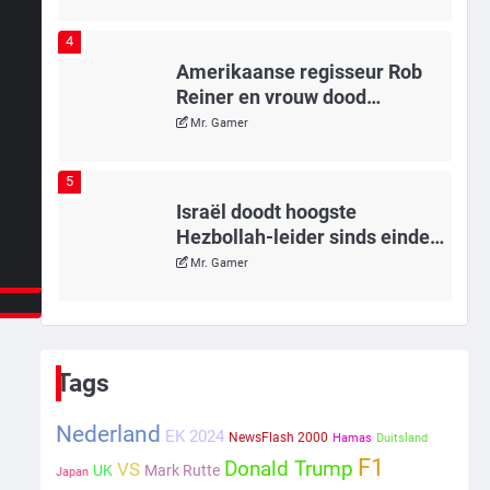
4
Amerikaanse regisseur Rob
Reiner en vrouw dood
gevonden in hun huis, eigen
Mr. Gamer
zoon hoofdverdachte
5
Israël doodt hoogste
Hezbollah-leider sinds einde
oorlog, samen met meerdere
Mr. Gamer
omwonenden
6
Tilburgse wethouder: ‘Alle
vertrouwen in nieuwe aanpak
Tags
van begeleiding kwetsbare
Mr. Gamer
inwoners door Siem, ondanks
Nederland
EK 2024
NewsFlash 2000
Hamas
Duitsland
onrust’
1
F1
Donald Trump
VS
UK
Mark Rutte
Japan