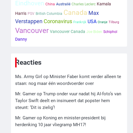
Kleine veranderingen op
Eindhoven
Kamala
China
Australië
Charles Leclerc
komst
Canada
Max
Harris
PSV
British Columbia
Mr. Gamer
Verstappen
Coronavirus
USA
Frankrijk
Oranje
Tilburg
Vancouver
2
Vancouver Canada
Joe Biden
Schiphol
Zwarte balken in Epstein-
Danny
documenten toch leesbaar:
‘Heb je al nieuwe ongepaste
Ms. Army Girl
vrienden voor me?’
Reacties
3
Nick Reiner, zoon van
Ms. Army Girl
op
Minister Faber komt verder alleen te
regisseur Rob Reiner,
staan: nog maar één woordvoerder over
gearresteerd na dood ouders
Ms. Army Girl
Mr. Gamer
op
Trump onder vuur nadat hij AI-foto’s van
Taylor Swift deelt en insinueert dat popster hem
4
steunt: ‘Dit is zielig’!
Amerikaanse regisseur Rob
Mr. Gamer
op
Koning en minister-president bij
Reiner en vrouw dood
herdenking 10 jaar vliegramp MH17!
gevonden in hun huis, eigen
Mr. Gamer