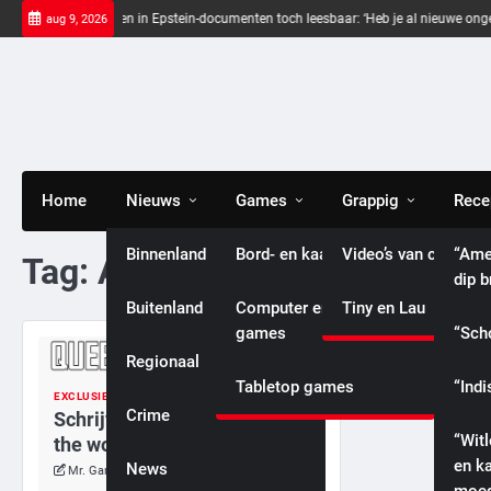
Skip
Zwarte balken in Epstein-documenten toch leesbaar: ‘Heb je al nieuwe ongepaste
aug 9, 2026
to
content
Home
Nieuws
Games
Grappig
Rece
Binnenland
Bord- en kaartspellen
Video’s van celebriti
“Ame
Tag:
Alissa-boek
dip 
Buitenland
Computer en console
Tiny en Lau
games
“Sch
Regionaal
Tabletop games
“Indi
EXCLUSIEF
SCHRIJVEN
International
Crime
Schrijversproject: Queen of
“Wit
the world
en k
News
Entertainment
Mr. Gamer
vrijdag, 19 juli 2024