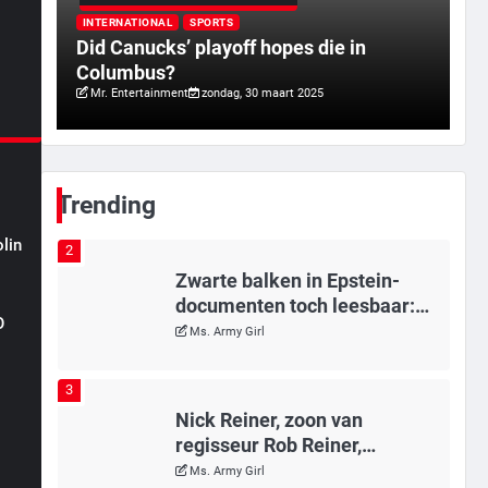
Tilburgse wethouder: ‘Alle
rd
vertrouwen in nieuwe aanpak
INTERNATIONAL
SPORTS
a
Did Canucks’ playoff hopes die in
van begeleiding kwetsbare
Mr. Gamer
Columbus?
inwoners door Siem, ondanks
Mr. Entertainment
zondag, 30 maart 2025
onrust’
1
Kleine veranderingen op
komst
Mr. Gamer
Trending
lin
2
Zwarte balken in Epstein-
documenten toch leesbaar:
n
O
‘Heb je al nieuwe ongepaste
Ms. Army Girl
vrienden voor me?’
3
Nick Reiner, zoon van
regisseur Rob Reiner,
gearresteerd na dood ouders
Ms. Army Girl