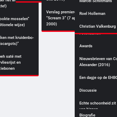
r het altijd
Marcel Schiltmans
Canada is preparing to strike back ha
te!)
Websites
with retaliatory tariffs if Trump starts 
Verslag premiere
Roel Holleman
trade war!
“Scream 3” (7 april
ookte mosselen”
Foto galerie
Mr. Entertainment
zaterdag, 11 januari 2025
2000)
itionele wijze)
Christian Valkenburg
Fotokaarten
­ken met krui­den­bo­
Escargots)”
Awards
eh saté met
Nieuwsbrieven van Co
rvliesrijst en
Alexander (2016)
ziebonen
Colin’s schoolverhale
Een dagje op de EHB
(2007)
Discussie
Coverband MmoozZ
boeken voor uw feest
Echte schoonheid zit
van binnen
Mike & Colin
Biografie