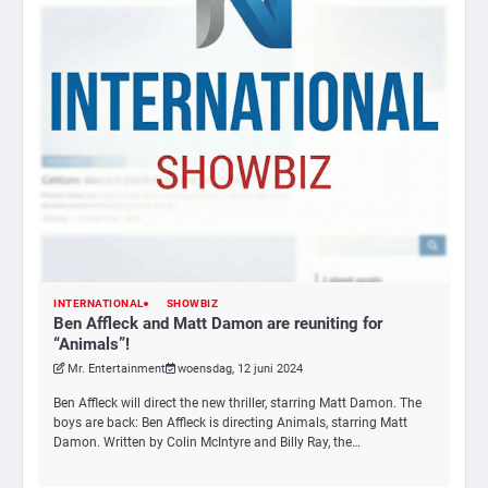
INTERNATIONAL
SHOWBIZ
3
Ben Affleck and Matt Damon are reuniting for
“Animals”!
Nick Reiner, zoon van regisseur Rob
Reiner, gearresteerd na dood ouders
Mr. Entertainment
woensdag, 12 juni 2024
Ms. Army Girl
Ben Affleck will direct the new thriller, starring Matt Damon. The
boys are back: Ben Affleck is directing Animals, starring Matt
Damon. Written by Colin McIntyre and Billy Ray, the…
4