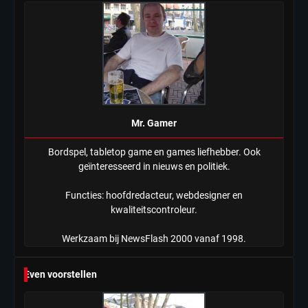
Tilburgse wethouder: ‘Alle vertrouwen
in nieuwe aanpak van begeleiding
kwetsbare inwoners door Siem,
Mr. Gamer
ondanks onrust’
Mr. Gamer
Bordspel, tabletop game en games liefhebber. Ook
geïnteresseerd in nieuws en politiek.
Functies: hoofdredacteur, webdesigner en
kwaliteitscontroleur.
Werkzaam bij NewsFlash 2000 vanaf 1998.
Even voorstellen