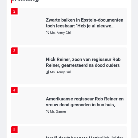
2
Zwarte balken in Epstein-documenten
toch leesbaar: ‘Heb je al nieuwe
ongepaste vrienden voor me?’
Ms. Army Girl
3
Nick Reiner, zoon van regisseur Rob
Reiner, gearresteerd na dood ouders
Ms. Army Girl
4
Amerikaanse regisseur Rob Reiner en
vrouw dood gevonden in hun huis,
eigen zoon hoofdverdachte
Mr. Gamer
5