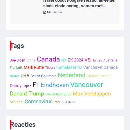
Israël doodt hoogste Hezbollah-leider
sinds einde oorlog, samen met
meerdere omwonenden
Mr. Gamer
6
Tilburgse wethouder: ‘Alle vertrouwen
in nieuwe aanpak van begeleiding
Tags
kwetsbare inwoners door Siem,
Mr. Gamer
ondanks onrust’
Canada
VS
EK 2024
UK
Joe Biden
China
Australië
Hamas
1
Mark Rutte
Kamala Harris
Vancouver Canada
Frankrijk
Tilburg
Nederland
USA
British Columbia
Charles Leclerc
Oranje
Kleine veranderingen op komst
Vancouver
F1
Eindhoven
Mr. Gamer
Danny
Japan
Donald Trump
Max Verstappen
NewsFlash 2000
Coronavirus
Schiphol
PSV
Duitsland
2
Zwarte balken in Epstein-documenten
toch leesbaar: ‘Heb je al nieuwe
ongepaste vrienden voor me?’
Reacties
Ms. Army Girl