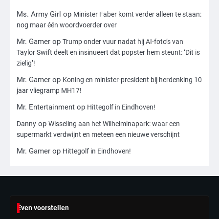
Ms. Army Girl
op
Minister Faber komt verder alleen te staan:
3
nog maar één woordvoerder over
Nick Reiner, zoon van regisseur Rob
Reiner, gearresteerd na dood ouders
Mr. Gamer
op
Trump onder vuur nadat hij AI-foto’s van
Taylor Swift deelt en insinueert dat popster hem steunt: ‘Dit is
Ms. Army Girl
zielig’!
Mr. Gamer
op
Koning en minister-president bij herdenking 10
4
jaar vliegramp MH17!
Amerikaanse regisseur Rob Reiner en
vrouw dood gevonden in hun huis,
Mr. Entertainment
op
Hittegolf in Eindhoven!
eigen zoon hoofdverdachte
Mr. Gamer
op
Danny
Wisseling aan het Wilhelminapark: waar een
supermarkt verdwijnt en meteen een nieuwe verschijnt
5
Mr. Gamer
op
Hittegolf in Eindhoven!
Israël doodt hoogste Hezbollah-leider
sinds einde oorlog, samen met
meerdere omwonenden
Mr. Gamer
6
Even voorstellen