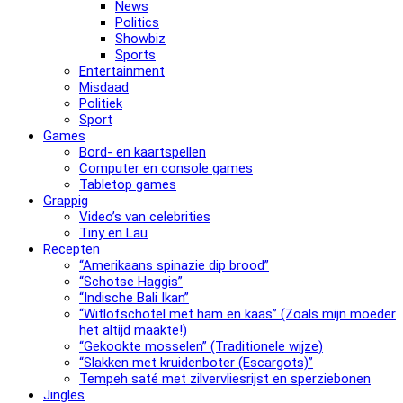
News
Politics
Showbiz
Sports
Entertainment
Misdaad
Politiek
Sport
Games
Bord- en kaartspellen
Computer en console games
Tabletop games
Grappig
Video’s van celebrities
Tiny en Lau
Recepten
“Amerikaans spinazie dip brood”
“Schotse Haggis”
“Indische Bali Ikan”
“Witlofschotel met ham en kaas” (Zoals mijn moeder
het altijd maakte!)
“Gekookte mosselen” (Traditionele wijze)
“Slak­ken met krui­den­bo­ter (Escargots)”
Tempeh saté met zilvervliesrijst en sperziebonen
Jingles