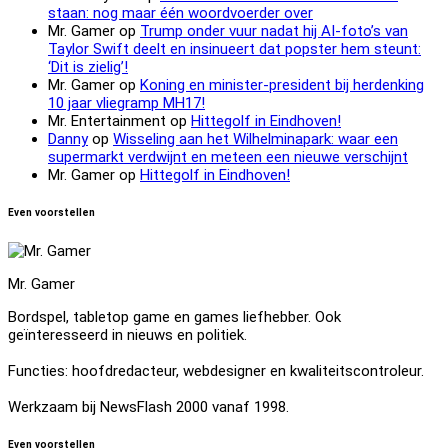
staan: nog maar één woordvoerder over
Mr. Gamer
op
Trump onder vuur nadat hij AI-foto’s van
Taylor Swift deelt en insinueert dat popster hem steunt:
‘Dit is zielig’!
Mr. Gamer
op
Koning en minister-president bij herdenking
10 jaar vliegramp MH17!
Mr. Entertainment
op
Hittegolf in Eindhoven!
Danny
op
Wisseling aan het Wilhelminapark: waar een
supermarkt verdwijnt en meteen een nieuwe verschijnt
Mr. Gamer
op
Hittegolf in Eindhoven!
Even voorstellen
Mr. Gamer
Bordspel, tabletop game en games liefhebber. Ook
geïnteresseerd in nieuws en politiek.
Functies: hoofdredacteur, webdesigner en kwaliteitscontroleur.
Werkzaam bij NewsFlash 2000 vanaf 1998.
Even voorstellen