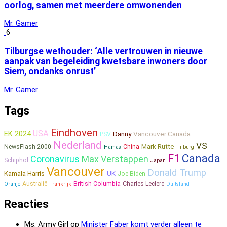
oorlog, samen met meerdere omwonenden
Mr. Gamer
6
Tilburgse wethouder: ‘Alle vertrouwen in nieuwe
aanpak van begeleiding kwetsbare inwoners door
Siem, ondanks onrust’
Mr. Gamer
Tags
Eindhoven
USA
EK 2024
Danny
Vancouver Canada
PSV
Nederland
VS
Mark Rutte
NewsFlash 2000
China
Hamas
Tilburg
Canada
F1
Coronavirus
Max Verstappen
Schiphol
Japan
Vancouver
Donald Trump
Kamala Harris
UK
Joe Biden
Australië
British Columbia
Charles Leclerc
Oranje
Frankrijk
Duitsland
Reacties
Ms. Army Girl
op
Minister Faber komt verder alleen te