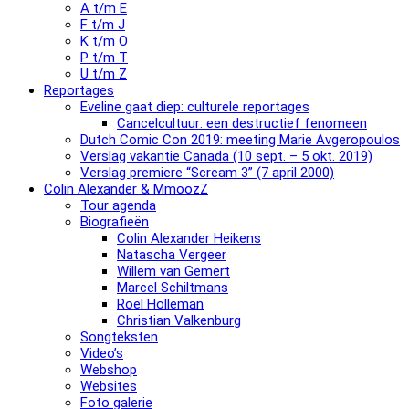
A t/m E
F t/m J
K t/m O
P t/m T
U t/m Z
Reportages
Eveline gaat diep: culturele reportages
Cancelcultuur: een destructief fenomeen
Dutch Comic Con 2019: meeting Marie Avgeropoulos
Verslag vakantie Canada (10 sept. – 5 okt. 2019)
Verslag premiere “Scream 3” (7 april 2000)
Colin Alexander & MmoozZ
Tour agenda
Biografieën
Colin Alexander Heikens
Natascha Vergeer
Willem van Gemert
Marcel Schiltmans
Roel Holleman
Christian Valkenburg
Songteksten
Video’s
Webshop
Websites
Foto galerie