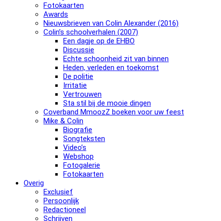
Fotokaarten
Awards
Nieuwsbrieven van Colin Alexander (2016)
Colin’s schoolverhalen (2007)
Een dagje op de EHBO
Discussie
Echte schoonheid zit van binnen
Heden, verleden en toekomst
De politie
Irritatie
Vertrouwen
Sta stil bij de mooie dingen
Coverband MmoozZ boeken voor uw feest
Mike & Colin
Biografie
Songteksten
Video’s
Webshop
Fotogalerie
Fotokaarten
Overig
Exclusief
Persoonlijk
Redactioneel
Schrijven