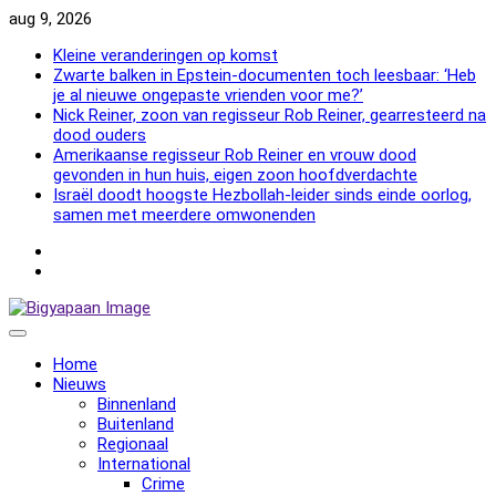
Skip
aug 9, 2026
to
Kleine veranderingen op komst
content
Zwarte balken in Epstein-documenten toch leesbaar: ‘Heb
je al nieuwe ongepaste vrienden voor me?’
Nick Reiner, zoon van regisseur Rob Reiner, gearresteerd na
dood ouders
Amerikaanse regisseur Rob Reiner en vrouw dood
gevonden in hun huis, eigen zoon hoofdverdachte
Israël doodt hoogste Hezbollah-leider sinds einde oorlog,
samen met meerdere omwonenden
NewsFlash
2000
NewsFlash
2000
Home
Nieuws
Binnenland
Buitenland
Regionaal
International
Crime