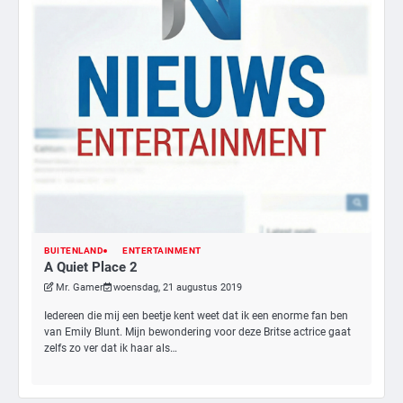
3
BUITENLAND
ENTERTAINMENT
A Quiet Place 2
Nick Reiner, zoon van regisseur Rob
Reiner, gearresteerd na dood ouders
Mr. Gamer
woensdag, 21 augustus 2019
Ms. Army Girl
Iedereen die mij een beetje kent weet dat ik een enorme fan ben
van Emily Blunt. Mijn bewondering voor deze Britse actrice gaat
zelfs zo ver dat ik haar als…
4
Amerikaanse regisseur Rob Reiner en