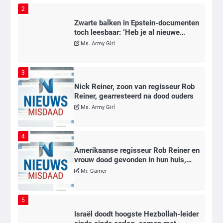
2
Zwarte balken in Epstein-documenten
toch leesbaar: ‘Heb je al nieuwe
ongepaste vrienden voor me?’
Ms. Army Girl
3
Nick Reiner, zoon van regisseur Rob
Reiner, gearresteerd na dood ouders
Ms. Army Girl
4
Amerikaanse regisseur Rob Reiner en
vrouw dood gevonden in hun huis,
eigen zoon hoofdverdachte
Mr. Gamer
5
Israël doodt hoogste Hezbollah-leider