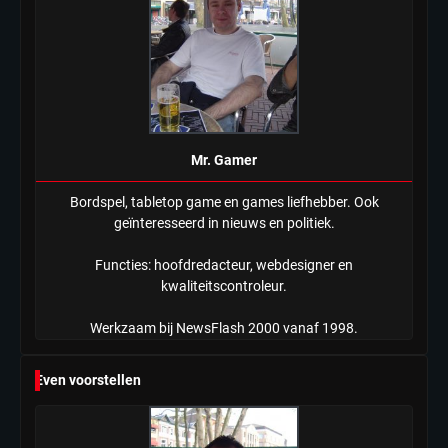
in nieuwe aanpak van begeleiding
kwetsbare inwoners door Siem,
Mr. Gamer
ondanks onrust’
Mr. Gamer
Bordspel, tabletop game en games liefhebber. Ook
geïnteresseerd in nieuws en politiek.
Functies: hoofdredacteur, webdesigner en
kwaliteitscontroleur.
Werkzaam bij NewsFlash 2000 vanaf 1998.
Even voorstellen