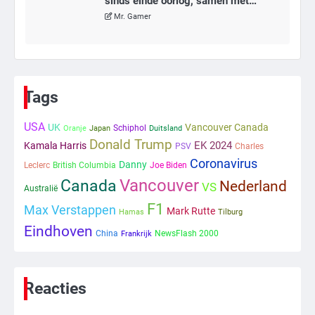
sinds einde oorlog, samen met
meerdere omwonenden
Mr. Gamer
6
Tilburgse wethouder: ‘Alle vertrouwen
in nieuwe aanpak van begeleiding
Tags
kwetsbare inwoners door Siem,
Mr. Gamer
ondanks onrust’
USA
UK
Vancouver Canada
Schiphol
Oranje
Japan
Duitsland
Donald Trump
EK 2024
Kamala Harris
PSV
Charles
1
Coronavirus
Danny
Leclerc
British Columbia
Joe Biden
Kleine veranderingen op komst
Vancouver
Canada
Nederland
VS
Australië
Mr. Gamer
F1
Max Verstappen
Mark Rutte
Hamas
Tilburg
Eindhoven
China
NewsFlash 2000
Frankrijk
2
Zwarte balken in Epstein-documenten
toch leesbaar: ‘Heb je al nieuwe
ongepaste vrienden voor me?’
Reacties
Ms. Army Girl