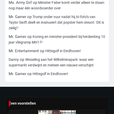
Ms. Army Girl
op
Minister Faber komt verder alleen te staan:
3
nog maar één woordvoerder over
Nick Reiner, zoon van regisseur Rob
Reiner, gearresteerd na dood ouders
Mr. Gamer
op
Trump onder vuur nadat hij AI-foto’s van
Taylor Swift deelt en insinueert dat popster hem steunt: ‘Dit is
Ms. Army Girl
zielig’!
Mr. Gamer
op
Koning en minister-president bij herdenking 10
4
jaar vliegramp MH17!
Amerikaanse regisseur Rob Reiner en
vrouw dood gevonden in hun huis,
Mr. Entertainment
op
Hittegolf in Eindhoven!
eigen zoon hoofdverdachte
Mr. Gamer
op
Danny
Wisseling aan het Wilhelminapark: waar een
supermarkt verdwijnt en meteen een nieuwe verschijnt
5
Mr. Gamer
op
Hittegolf in Eindhoven!
Israël doodt hoogste Hezbollah-leider
sinds einde oorlog, samen met
meerdere omwonenden
Mr. Gamer
6
Even voorstellen
Tilburgse wethouder: ‘Alle vertrouwen