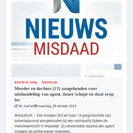
BINNENLAND
MISDAAD
Moeder en dochter (13) aangehouden voor
mishandeling van agent, tiener schopt en slaat erop
3
los
Nick Reiner, zoon van regisseur Rob
Mr. Gamer
maandag, 28 oktober 2024
Reiner, gearresteerd na dood ouders
WAALWIJK – Een moeder (43) en haar 13-jarige dochter zijn
Ms. Army Girl
zaterdagavond aangehouden bij een vechtpartij tijdens de
Halloweentocht in Waalwijk. Zij verwondden daarbij een agent.
Volgens de politie waren meerdere…