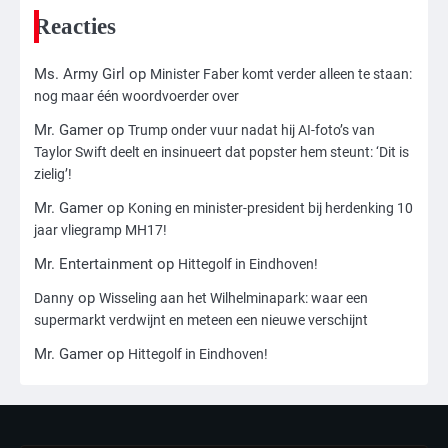
ongepaste vrienden voor me?’
Ms. Army Girl
Reacties
Ms. Army Girl
op
Minister Faber komt verder alleen te staan:
3
nog maar één woordvoerder over
Nick Reiner, zoon van regisseur Rob
Reiner, gearresteerd na dood ouders
Mr. Gamer
op
Trump onder vuur nadat hij AI-foto’s van
Ms. Army Girl
Taylor Swift deelt en insinueert dat popster hem steunt: ‘Dit is
zielig’!
4
Mr. Gamer
op
Koning en minister-president bij herdenking 10
jaar vliegramp MH17!
Amerikaanse regisseur Rob Reiner en
vrouw dood gevonden in hun huis,
Mr. Entertainment
op
Hittegolf in Eindhoven!
eigen zoon hoofdverdachte
Mr. Gamer
op
Danny
Wisseling aan het Wilhelminapark: waar een
supermarkt verdwijnt en meteen een nieuwe verschijnt
5
Mr. Gamer
op
Hittegolf in Eindhoven!
Israël doodt hoogste Hezbollah-leider
sinds einde oorlog, samen met
meerdere omwonenden
Mr. Gamer