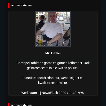
6
Even voorstellen
Tilburgse wethouder: ‘Alle vertrouwen
in nieuwe aanpak van begeleiding
kwetsbare inwoners door Siem,
Mr. Gamer
ondanks onrust’
Mr. Gamer
Bordspel, tabletop game en games liefhebber. Ook
geïnteresseerd in nieuws en politiek.
Functies: hoofdredacteur, webdesigner en
kwaliteitscontroleur.
Werkzaam bij NewsFlash 2000 vanaf 1998.
Even voorstellen