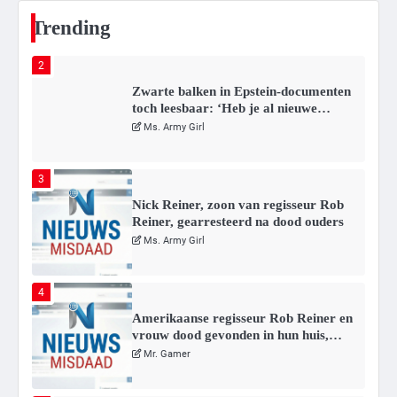
Mr. Gamer
Trending
2
Zwarte balken in Epstein-documenten
toch leesbaar: ‘Heb je al nieuwe
ongepaste vrienden voor me?’
Ms. Army Girl
3
Nick Reiner, zoon van regisseur Rob
Reiner, gearresteerd na dood ouders
Ms. Army Girl
4
Amerikaanse regisseur Rob Reiner en
vrouw dood gevonden in hun huis,
eigen zoon hoofdverdachte
Mr. Gamer