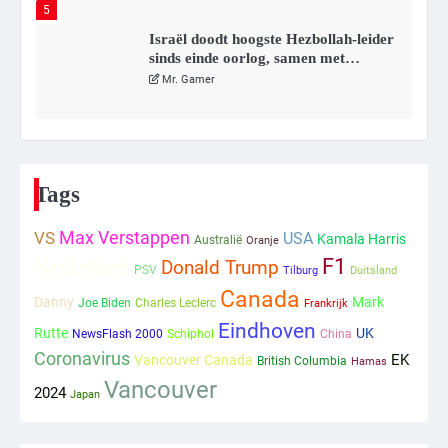
5
Israël doodt hoogste Hezbollah-leider
sinds einde oorlog, samen met
meerdere omwonenden
Mr. Gamer
6
Tilburgse wethouder: ‘Alle vertrouwen
in nieuwe aanpak van begeleiding
Tags
kwetsbare inwoners door Siem,
Mr. Gamer
ondanks onrust’
Max Verstappen
VS
USA
Kamala Harris
Australië
Oranje
Nederland
F1
Donald Trump
1
PSV
Tilburg
Duitsland
Canada
Danny
Mark
Joe Biden
Charles Leclerc
Kleine veranderingen op komst
Frankrijk
Eindhoven
Mr. Gamer
Rutte
UK
NewsFlash 2000
Schiphol
China
Coronavirus
EK
Vancouver Canada
British Columbia
Hamas
Vancouver
2024
2
Japan
Zwarte balken in Epstein-documenten
toch leesbaar: ‘Heb je al nieuwe