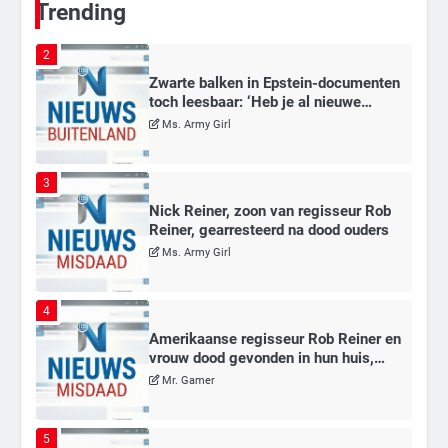
Trending
2
Zwarte balken in Epstein-documenten
toch leesbaar: ‘Heb je al nieuwe
ongepaste vrienden voor me?’
Ms. Army Girl
3
Nick Reiner, zoon van regisseur Rob
Reiner, gearresteerd na dood ouders
Ms. Army Girl
4
Amerikaanse regisseur Rob Reiner en
vrouw dood gevonden in hun huis,
eigen zoon hoofdverdachte
Mr. Gamer
5