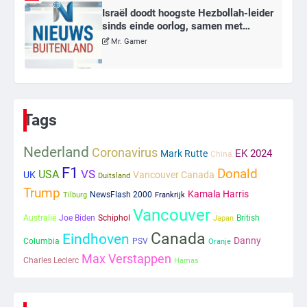
Israël doodt hoogste Hezbollah-leider
sinds einde oorlog, samen met
meerdere omwonenden
Mr. Gamer
6
Tilburgse wethouder: ‘Alle vertrouwen
in nieuwe aanpak van begeleiding
Tags
kwetsbare inwoners door Siem,
Mr. Gamer
ondanks onrust’
Nederland
Coronavirus
EK 2024
Mark Rutte
China
1
F1
Donald
VS
USA
UK
Vancouver Canada
Duitsland
Trump
Kamala Harris
Kleine veranderingen op komst
NewsFlash 2000
Tilburg
Frankrijk
Vancouver
Mr. Gamer
Australië
Joe Biden
Schiphol
British
Japan
Canada
Eindhoven
Danny
Columbia
PSV
Oranje
Max Verstappen
2
Charles Leclerc
Hamas
Zwarte balken in Epstein-documenten
toch leesbaar: ‘Heb je al nieuwe
ongepaste vrienden voor me?’
Ms. Army Girl