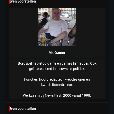
Even voorstellen
Tilburgse wethouder: ‘Alle vertrouwen
in nieuwe aanpak van begeleiding
kwetsbare inwoners door Siem,
Mr. Gamer
ondanks onrust’
Mr. Gamer
Bordspel, tabletop game en games liefhebber. Ook
geïnteresseerd in nieuws en politiek.
Functies: hoofdredacteur, webdesigner en
kwaliteitscontroleur.
Werkzaam bij NewsFlash 2000 vanaf 1998.
Even voorstellen