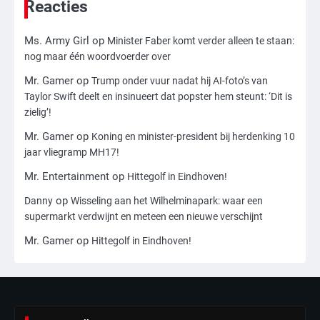
Reacties
3
Ms. Army Girl
op
Minister Faber komt verder alleen te staan:
nog maar één woordvoerder over
Nick Reiner, zoon van regisseur Rob
Reiner, gearresteerd na dood ouders
Mr. Gamer
op
Trump onder vuur nadat hij AI-foto’s van
Ms. Army Girl
Taylor Swift deelt en insinueert dat popster hem steunt: ‘Dit is
zielig’!
4
Mr. Gamer
op
Koning en minister-president bij herdenking 10
Amerikaanse regisseur Rob Reiner en
jaar vliegramp MH17!
vrouw dood gevonden in hun huis,
Mr. Entertainment
op
Hittegolf in Eindhoven!
eigen zoon hoofdverdachte
Mr. Gamer
op
Danny
Wisseling aan het Wilhelminapark: waar een
supermarkt verdwijnt en meteen een nieuwe verschijnt
5
Mr. Gamer
op
Hittegolf in Eindhoven!
Israël doodt hoogste Hezbollah-leider
sinds einde oorlog, samen met
meerdere omwonenden
Mr. Gamer
6