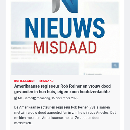
BUITENLAND
MISDAAD
Amerikaanse regisseur Rob Reiner en vrouw dood
3
gevonden in hun huis, eigen zoon hoofdverdachte
Nick Reiner, zoon van regisseur Rob
Mr. Gamer
maandag, 15 december 2025
Reiner, gearresteerd na dood ouders
De Amerikaanse acteur en regisseur Rob Reiner (78) is samen
Ms. Army Girl
met zijn vrouw dood aangetroffen in zijn huis in Los Angeles. Dat
melden meerdere Amerikaanse media. Ze zouden door
messteken…
4