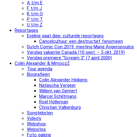
A t/m E
F t/m J
K t/m O
P t/m T
U t/m Z
Reportages
Eveline gaat diep: culturele reportages
Cancelcultuur: een destructief fenomeen
Dutch Comic Con 2019: meeting Marie Avgeropoulos
Verslag vakantie Canada (10 sept. – 5 okt. 2019)
Verslag premiere “Scream 3” (7 april 2000)
Colin Alexander & MmoozZ
Tour agenda
Biografieën
Colin Alexander Heikens
Natascha Vergeer
Willem van Gemert
Marcel Schiltmans
Roel Holleman
Christian Valkenburg
Songteksten
Video’s
Webshop
Websites
Foto galerie