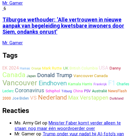
Mr. Gamer
6
Tilburgse wethouder: ‘Alle vertrouwen in nieuwe
aanpak van begeleiding kwetsbare inwoners door
Siem, ondanks onrust’
Mr. Gamer
Tags
USA
EK 2024
Mark Rutte
UK
Danny
British Columbia
Hamas
Oranje
Canada
Donald Trump
Vancouver Canada
Japan
Vancouver
F1
Eindhoven
Kamala Harris
Charles
Frankrijk
Coronavirus
Leclerc
Schiphol
China
PSV
Australië
NewsFlash
Tilburg
Nederland
Max Verstappen
VS
2000
Joe Biden
Duitsland
Reacties
Ms. Army Girl
op
Minister Faber komt verder alleen te
staan: nog maar één woordvoerder over
Mr. Gamer
op
Trump onder vuur nadat hij AI-foto’s van