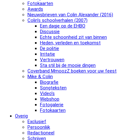
Fotokaarten
Awards
Nieuwsbrieven van Colin Alexander (2016)
Colin’s schoolverhalen (2007)
Een dagje op de EHBO
Discussie
Echte schoonheid zit van binnen
Heden, verleden en toekomst
De politie
Irritatie
Vertrouwen
Sta stil bij de mooie dingen
Coverband MmoozZ boeken voor uw feest
Mike & Colin
Biografie
Songteksten
Video’s
Webshop
Fotogalerie
Fotokaarten
Overig
Exclusief
Persoonlijk
Redactioneel
Schrijven