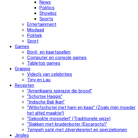
News
Politics
Showbiz
Sports
Entertainment
Misdaad
Politiek
Sport
Games
Bord- en kaartspellen
Computer en console games
Tabletop games
Grappig
Video’s van celebrities
Tiny en Lau
Recepten
“Amerikaans spinazie dip brood”
“Schotse Haggis”
“Indische Bali Ikan”
“Witlofschotel met ham en kaas” (Zoals mijn moeder
het altijd maakte!)
“Gekookte mosselen” (Traditionele wijze)
“Slak­ken met krui­den­bo­ter (Escargots)”
Tempeh saté met zilvervliesrijst en sperziebonen
Jingles