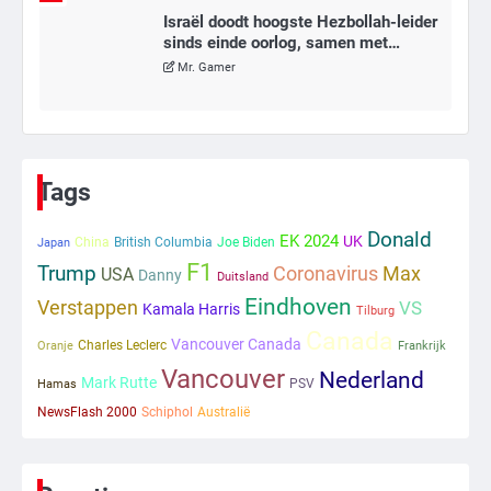
Tilburgse wethouder: ‘Alle vertrouwen
in nieuwe aanpak van begeleiding
kwetsbare inwoners door Siem,
Mr. Gamer
ondanks onrust’
1
Kleine veranderingen op komst
Tags
Mr. Gamer
Donald
EK 2024
UK
China
British Columbia
Joe Biden
Japan
F1
Trump
Coronavirus
Max
USA
Danny
2
Duitsland
Eindhoven
Verstappen
Zwarte balken in Epstein-documenten
VS
Kamala Harris
Tilburg
toch leesbaar: ‘Heb je al nieuwe
Canada
Vancouver Canada
Charles Leclerc
ongepaste vrienden voor me?’
Oranje
Frankrijk
Ms. Army Girl
Vancouver
Nederland
Mark Rutte
PSV
Hamas
NewsFlash 2000
Schiphol
Australië
3
Nick Reiner, zoon van regisseur Rob
Reiner, gearresteerd na dood ouders