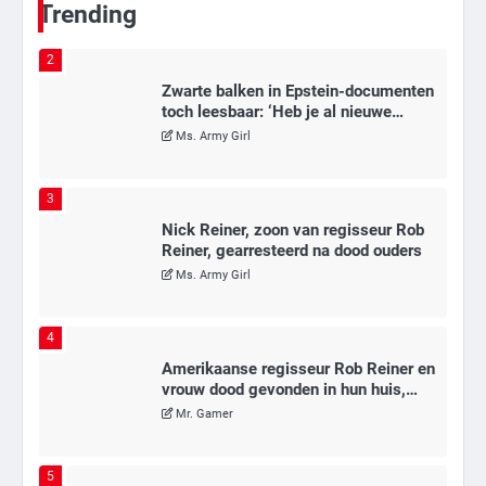
Ms. Army Girl
Trending
3
Nick Reiner, zoon van regisseur Rob
Reiner, gearresteerd na dood ouders
Ms. Army Girl
4
Amerikaanse regisseur Rob Reiner en
vrouw dood gevonden in hun huis,
eigen zoon hoofdverdachte
Mr. Gamer
5
Israël doodt hoogste Hezbollah-leider
sinds einde oorlog, samen met
meerdere omwonenden
Mr. Gamer
6