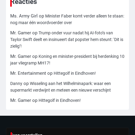
Reacties
Ms. Army Girl
Ms. Army Girl
op
Minister Faber komt verder alleen te staan:
4
nog maar één woordvoerder over
Amerikaanse regisseur Rob Reiner en
vrouw dood gevonden in hun huis,
Mr. Gamer
op
Trump onder vuur nadat hij AI-foto’s van
eigen zoon hoofdverdachte
Mr. Gamer
Taylor Swift deelt en insinueert dat popster hem steunt: ‘Dit is
zielig’!
Mr. Gamer
op
Koning en minister-president bij herdenking 10
5
jaar vliegramp MH17!
Israël doodt hoogste Hezbollah-leider
sinds einde oorlog, samen met
Mr. Entertainment
op
Hittegolf in Eindhoven!
meerdere omwonenden
Mr. Gamer
op
Danny
Wisseling aan het Wilhelminapark: waar een
supermarkt verdwijnt en meteen een nieuwe verschijnt
6
Mr. Gamer
op
Hittegolf in Eindhoven!
Tilburgse wethouder: ‘Alle vertrouwen
in nieuwe aanpak van begeleiding
kwetsbare inwoners door Siem,
Mr. Gamer
ondanks onrust’