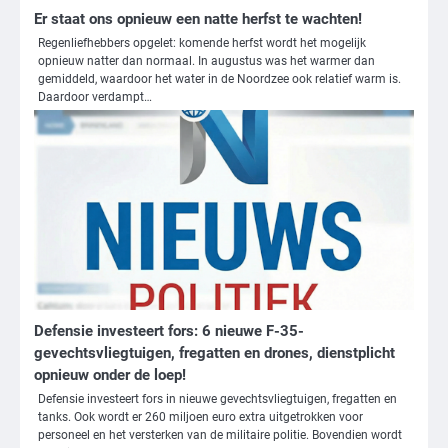
Er staat ons opnieuw een natte herfst te wachten!
Regenliefhebbers opgelet: komende herfst wordt het mogelijk
opnieuw natter dan normaal. In augustus was het warmer dan
gemiddeld, waardoor het water in de Noordzee ook relatief warm is.
Daardoor verdampt…
3
Nick Reiner, zoon van regisseur Rob
Reiner, gearresteerd na dood ouders
Ms. Army Girl
4
Defensie investeert fors: 6 nieuwe F-35-
Amerikaanse regisseur Rob Reiner en
gevechtsvliegtuigen, fregatten en drones, dienstplicht
vrouw dood gevonden in hun huis,
opnieuw onder de loep!
eigen zoon hoofdverdachte
Mr. Gamer
Defensie investeert fors in nieuwe gevechtsvliegtuigen, fregatten en
tanks. Ook wordt er 260 miljoen euro extra uitgetrokken voor
personeel en het versterken van de militaire politie. Bovendien wordt
5