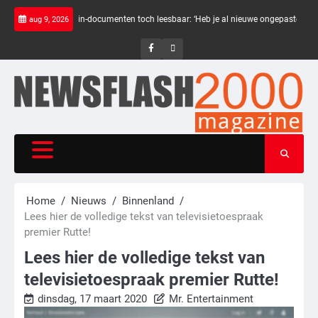
Skip
in Epstein-documenten toch leesbaar: ‘Heb je al nieuwe ongepaste vrienden voor m
aug 9, 2026
to
content
NewsFlash
NewsFlash
2000
2000
Home
Nieuws
Binnenland
Lees hier de volledige tekst van televisietoespraak
premier Rutte!
Lees hier de volledige tekst van
televisietoespraak premier Rutte!
dinsdag, 17 maart 2020
Mr. Entertainment