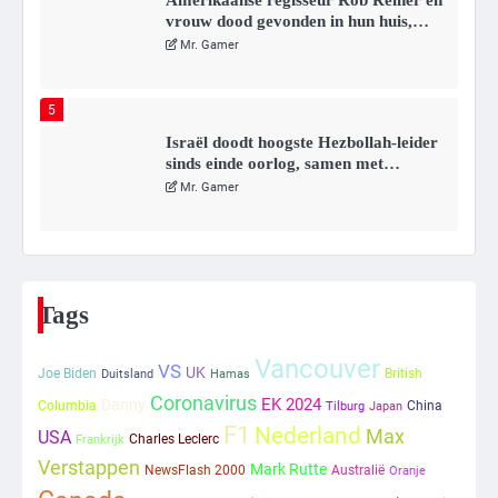
vrouw dood gevonden in hun huis,
eigen zoon hoofdverdachte
Mr. Gamer
5
Israël doodt hoogste Hezbollah-leider
sinds einde oorlog, samen met
meerdere omwonenden
Mr. Gamer
6
Tilburgse wethouder: ‘Alle vertrouwen
in nieuwe aanpak van begeleiding
Tags
kwetsbare inwoners door Siem,
Mr. Gamer
ondanks onrust’
Vancouver
VS
UK
Joe Biden
British
Duitsland
Hamas
1
Coronavirus
EK 2024
Danny
Columbia
China
Tilburg
Japan
F1
Nederland
Max
USA
Kleine veranderingen op komst
Charles Leclerc
Frankrijk
Mr. Gamer
Verstappen
Mark Rutte
NewsFlash 2000
Australië
Oranje