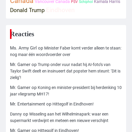
Canada
Vancouver Canada
Kamala Harris
PSV
Schiphol
Eindhoven
Donald Trump
2
Zwarte balken in Epstein-documenten
toch leesbaar: ‘Heb je al nieuwe
ongepaste vrienden voor me?’
Ms. Army Girl
Reacties
Ms. Army Girl
op
Minister Faber komt verder alleen te staan:
3
nog maar één woordvoerder over
Nick Reiner, zoon van regisseur Rob
Reiner, gearresteerd na dood ouders
Mr. Gamer
op
Trump onder vuur nadat hij AI-foto’s van
Ms. Army Girl
Taylor Swift deelt en insinueert dat popster hem steunt: ‘Dit is
zielig’!
4
Mr. Gamer
op
Koning en minister-president bij herdenking 10
jaar vliegramp MH17!
Amerikaanse regisseur Rob Reiner en
vrouw dood gevonden in hun huis,
Mr. Entertainment
op
Hittegolf in Eindhoven!
eigen zoon hoofdverdachte
Mr. Gamer
op
Danny
Wisseling aan het Wilhelminapark: waar een
supermarkt verdwijnt en meteen een nieuwe verschijnt
5
Mr. Gamer
op
Hittegolf in Eindhoven!
Israël doodt hoogste Hezbollah-leider