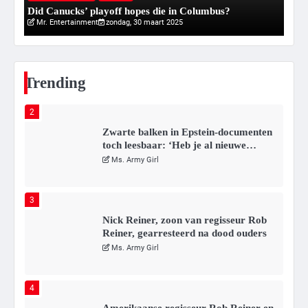
Did Canucks’ playoff hopes die in Columbus?
20
Mr. Entertainment
zondag, 30 maart 2025
1
Kleine veranderingen op komst
Mr. Gamer
Trending
2
Zwarte balken in Epstein-documenten
toch leesbaar: ‘Heb je al nieuwe
ongepaste vrienden voor me?’
Ms. Army Girl
3
Nick Reiner, zoon van regisseur Rob
Reiner, gearresteerd na dood ouders
Ms. Army Girl
4
Amerikaanse regisseur Rob Reiner en