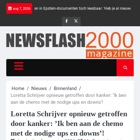
Skip
Zwarte balken in Epstein-documenten toch leesbaar: ‘Heb je al nieuwe ongepaste v
aug 7, 2026
to
content
NewsFlash
NewsFlash
2000
2000
Home
Nieuws
Binnenland
Loretta Schrijver opnieuw getroffen door kanker: ’Ik ben
aan de chemo met de nodige ups en downs’!
Loretta Schrijver opnieuw getroffen
door kanker: ’Ik ben aan de chemo
met de nodige ups en downs’!