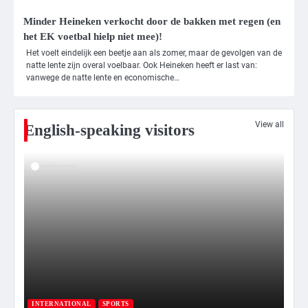
Reiner, gearresteerd na dood ouders
Minder Heineken verkocht door de bakken met regen (en
Ms. Army Girl
het EK voetbal hielp niet mee)!
Het voelt eindelijk een beetje aan als zomer, maar de gevolgen van de
natte lente zijn overal voelbaar. Ook Heineken heeft er last van:
4
vanwege de natte lente en economische…
Amerikaanse regisseur Rob Reiner en
vrouw dood gevonden in hun huis,
eigen zoon hoofdverdachte
Mr. Gamer
View all
English-speaking visitors
5
Israël doodt hoogste Hezbollah-leider
sinds einde oorlog, samen met
meerdere omwonenden
Mr. Gamer
6
Tilburgse wethouder: ‘Alle vertrouwen
in nieuwe aanpak van begeleiding
kwetsbare inwoners door Siem,
I
Mr. Gamer
ondanks onrust’
Va
INTERNATIONAL
SPORTS