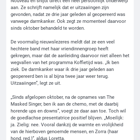
Nouveau en snijdt direct een heel persoonlijk onderwerp
aan. Ze schrijft namelijk dat er uitzaaiingen zijn
gevonden, nadat ze drie jaar geleden al geopereerd was
vanwege darmkanker. Ook zegt ze momenteel daarvoor
sinds oktober behandeld te worden.
De voormalig nieuwslezeres meldt dat ze een veel
hechtere band met haar vriendinnengroep heeft
gekregen, maar dat de aanleiding daarvoor niet alleen het
wegvallen van het programma Koffietijd was. „Ik ben
ziek. De darmkanker waar ik drie jaar geleden aan
geopereerd ben is al bijna twee jaar weer terug.
Uitzaaiingen”, legt ze uit.
„Sinds afgelopen oktober, na de opnames van The
Masked Singer, ben ik aan de chemo, met de daarbij
horende ups en downs”, voegt ze daar aan toe. Toch wil
de goedlachse presentatrice positief blijven. „Moeilijk:
ja. Zielig: nee. Vooral dankzij de warmte en vrolijkheid
van de hierboven genoemde mensen, en Zorra (haar
hond, red.)”, aldus Loretta.