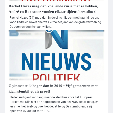
Rachel Hazes mag dan knallende ruzie met ze hebben,
André en Roxeanne vonden elkaar tijdens kerstdiner!
Rachel Hazes (54) mag dan in de clinch liggen met haar kinderen,
voor André en Roxeanne was 2024 het jaar van de grote verzoening.
De zoon en dochter van wijlen…
Opkomst stuk hoger dan in 2019 • Vijf gemeenten met
klein stembiljet als proef!
Nederland gaat vandaag naar de stembus voor het Europees
Parlement. Kijk hier de hoogtepunten van het NOS-debat terug, en
3
lees hier het liveblog over het debat terug De stembureaus zijn
open van 07.30 uur tot 21.00…
Nick Reiner, zoon van regisseur Rob