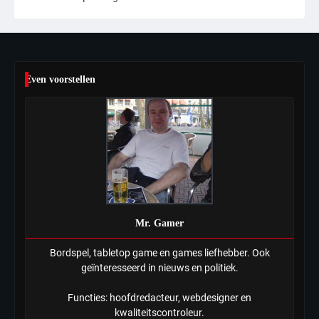
sinds einde oorlog, samen met
meerdere omwonenden
Mr. Gamer
6
Even voorstellen
Tilburgse wethouder: ‘Alle vertrouwen
in nieuwe aanpak van begeleiding
kwetsbare inwoners door Siem,
Mr. Gamer
ondanks onrust’
Mr. Gamer
Bordspel, tabletop game en games liefhebber. Ook
geïnteresseerd in nieuws en politiek.
Functies: hoofdredacteur, webdesigner en
kwaliteitscontroleur.