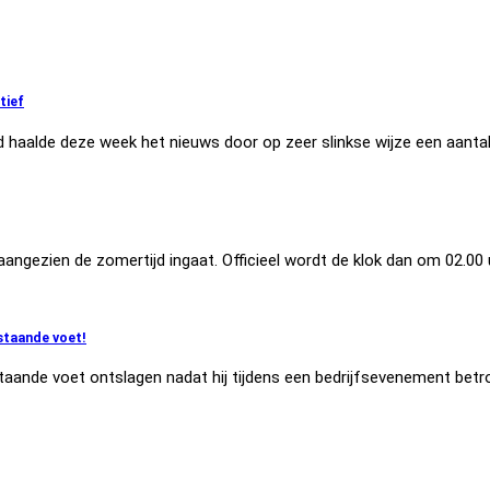
tief
d haalde deze week het nieuws door op zeer slinkse wijze een aantal 
ezien de zomertijd ingaat. Officieel wordt de klok dan om 02.00 uu
 staande voet!
staande voet ontslagen nadat hij tijdens een bedrijfsevenement betro