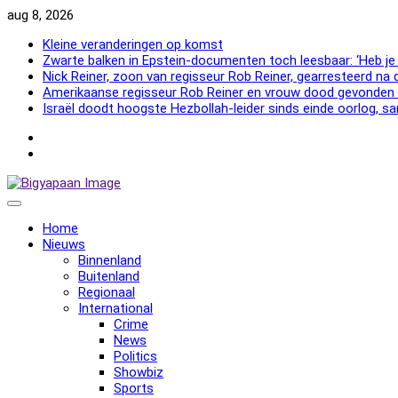
Skip
aug 8, 2026
to
Kleine veranderingen op komst
content
Zwarte balken in Epstein-documenten toch leesbaar: ‘Heb je
Nick Reiner, zoon van regisseur Rob Reiner, gearresteerd na
Amerikaanse regisseur Rob Reiner en vrouw dood gevonden 
Israël doodt hoogste Hezbollah-leider sinds einde oorlog
NewsFlash
2000
NewsFlash
2000
Home
Nieuws
Binnenland
Buitenland
Regionaal
International
Crime
News
Politics
Showbiz
Sports