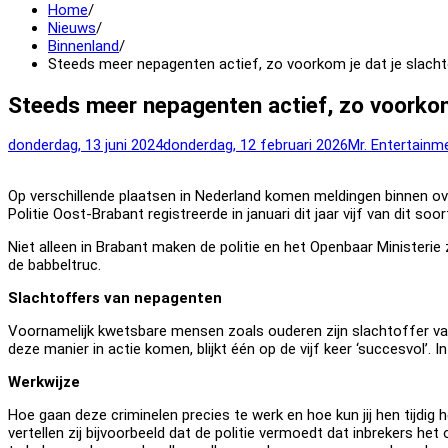
Home
Nieuws
Binnenland
Steeds meer nepagenten actief, zo voorkom je dat je slacht
Steeds meer nepagenten actief, zo voorkom 
donderdag, 13 juni 2024
donderdag, 12 februari 2026
Mr. Entertainm
Op verschillende plaatsen in Nederland komen meldingen binnen ov
Politie Oost-Brabant registreerde in januari dit jaar vijf van dit s
Niet alleen in Brabant maken de politie en het Openbaar Ministeri
de babbeltruc.
Slachtoffers van nepagenten
Voornamelijk kwetsbare mensen zoals ouderen zijn slachtoffer van 
deze manier in actie komen, blijkt één op de vijf keer ‘succesvol’.
Werkwijze
Hoe gaan deze criminelen precies te werk en hoe kun jij hen tijdig
vertellen zij bijvoorbeeld dat de politie vermoedt dat inbrekers he