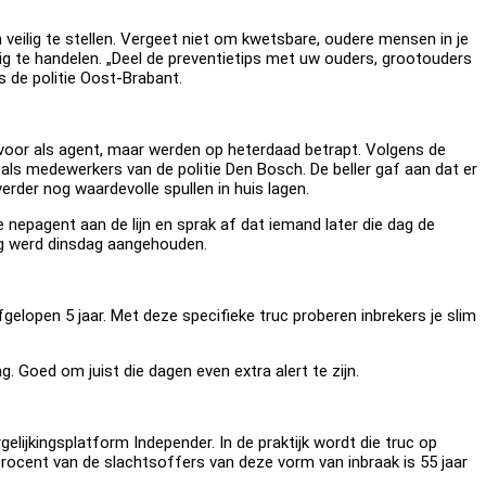
en veilig te stellen. Vergeet niet om kwetsbare, oudere mensen in je
dig te handelen. „Deel de preventietips met uw ouders, grootouders
 de politie Oost-Brabant.
 voor als agent, maar werden op heterdaad betrapt. Volgens de
 als medewerkers van de politie Den Bosch. De beller gaf aan dat er
erder nog waardevolle spullen in huis lagen.
 nepagent aan de lijn en sprak af dat iemand later die dag de
urg werd dinsdag aangehouden.
afgelopen 5 jaar. Met deze specifieke truc proberen inbrekers je slim
. Goed om juist die dagen even extra alert te zijn.
elijkingsplatform Independer. In de praktijk wordt die truc op
procent van de slachtsoffers van deze vorm van inbraak is 55 jaar