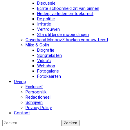
Discussie
Echte schoonheid zit van binnen
Heden, verleden en toekomst
De politie
Irritatie
Vertrouwen
Sta stil bij de mooie dingen
Coverband MmoozZ boeken voor uw feest
Mike & Colin
Biografie
Songteksten
Video’s
Webshop
Fotogalerie
Fotokaarten
Overig
Exclusief
Persoonlijk
Redactioneel
Schrijven
Privacy Policy
Contact
Zoeken
naar: