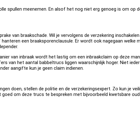
evolle spullen meenemen. En alsof het nog niet erg genoeg is om op 
prake van braakschade. Wil je vervolgens de verzekering inschakele
of hanteren een braaksporenclausule. Er wordt ook nagegaan welke 
depender.
ier van inbraak wordt het lastig om een inbraakclaim op deze manie
ers van het aantal babbeltrucs liggen waarschijnlijk hoger. Niet ied
Zonder aangifte kun je geen claim indienen.
ingen doen, stellen de politie en de verzekeringsexpert. Zo kun je v
het goed om deze trucs te bespreken met bijvoorbeeld kwetsbare oud