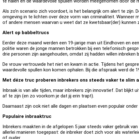
te halen en de waardevolle spullen worden meegenomen door de m
Als zo’n scenario zich voordoet, is het belangrijk om alert te zijn. 
omgeving in te lichten over deze vorm van criminaliteit. Wanneer m
of andere mensen waarvan u weet dat ze kwetsbaar(der) kunnen zijn
Alert op babbeltrucs
Eerder deze maand werden een 19-jarige man uit Eindhoven en een 
politie waren de jonge mannen betrokken bij een telefonisch gespre
drie personen zijn aangehouden, omdat zij hadden willen inbreken b
De vrouw vertrouwde het niet en kwam in actie. Tijdens het gespre
waardevolle spullen kon komen ophalen. Bij die afspraak werd de 
Met déze truc proberen inbrekers ons steeds vaker te slim af
Inbraak is van alle tijden, maar inbrekers zijn innovatief. Dat blij
af te zijn (en zo voorkom je dat jij erin trapt).
Daarnaast zijn ook niet alle dagen en plaatsen even populair onder 
Populaire inbraaktruc
Inbrekers maakten in de afgelopen 5 jaar steeds vaker gebruik van z
allerlei manieren toegepast: de inbreker doet zich voor als water
of ouder.