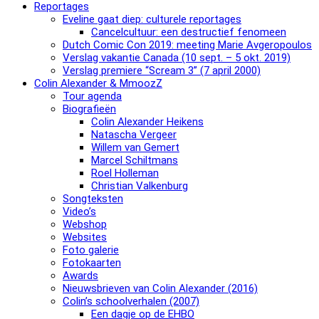
Reportages
Eveline gaat diep: culturele reportages
Cancelcultuur: een destructief fenomeen
Dutch Comic Con 2019: meeting Marie Avgeropoulos
Verslag vakantie Canada (10 sept. – 5 okt. 2019)
Verslag premiere “Scream 3” (7 april 2000)
Colin Alexander & MmoozZ
Tour agenda
Biografieën
Colin Alexander Heikens
Natascha Vergeer
Willem van Gemert
Marcel Schiltmans
Roel Holleman
Christian Valkenburg
Songteksten
Video’s
Webshop
Websites
Foto galerie
Fotokaarten
Awards
Nieuwsbrieven van Colin Alexander (2016)
Colin’s schoolverhalen (2007)
Een dagje op de EHBO