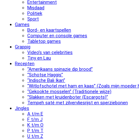
Entertainment
Misdaad
Politiek
Sport
Games
Bord- en kaartspellen
Computer en console games
Tabletop games
Grappig
Video’s van celebrities
Tiny en Lau
Recepten
“Amerikaans spinazie dip brood”
“Schotse Haggis”
“Indische Bali Ikan”
“Witlofschotel met ham en kaas” (Zoals mijn moeder h
“Gekookte mosselen” (Traditionele wijze)
“Slak­ken met krui­den­bo­ter (Escargots)”
Tempeh saté met zilvervliesrijst en sperziebonen
Jingles
A t/m E
F t/m J
K t/m O
P t/m T
U t/m Z