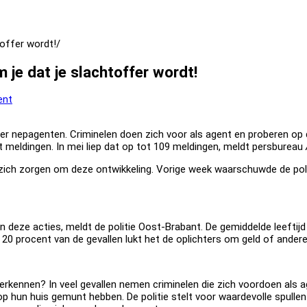
offer wordt!
je dat je slachtoffer wordt!
ent
er nepagenten. Criminelen doen zich voor als agent en proberen op 
oort meldingen. In mei liep dat op tot 109 meldingen, meldt persbureau
e zich zorgen om deze ontwikkeling. Vorige week waarschuwde de pol
deze acties, meldt de politie Oost-Brabant. De gemiddelde leeftijd v
 In 20 procent van de gevallen lukt het de oplichters om geld of ande
 herkennen? In veel gevallen nemen criminelen die zich voordoen als
t op hun huis gemunt hebben. De politie stelt voor waardevolle spulle