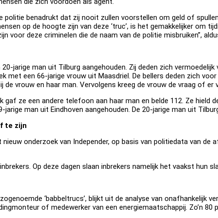
ensen die zich voordoen als agent.
De politie benadrukt dat zij nooit zullen voorstellen om geld of spull
ensen op de hoogte zijn van deze ‘truc’, is het gemakkelijker om tij
 voor deze criminelen die de naam van de politie misbruiken”, aldus
20-jarige man uit Tilburg aangehouden. Zij deden zich vermoedelijk
k met een 66-jarige vrouw uit Maasdriel. De bellers deden zich voor
ij de vrouw en haar man. Vervolgens kreeg de vrouw de vraag of er v
k gaf ze een andere telefoon aan haar man en belde 112. Ze hield de
19-jarige man uit Eindhoven aangehouden. De 20-jarige man uit Tilb
 te zijn
kt uit nieuw onderzoek van Independer, op basis van politiedata van de 
inbrekers. Op deze dagen slaan inbrekers namelijk het vaakst hun slag
ogenoemde ‘babbeltrucs’, blijkt uit de analyse van onafhankelijk verg
leidingmonteur of medewerker van een energiemaatschappij. Zo’n 80 