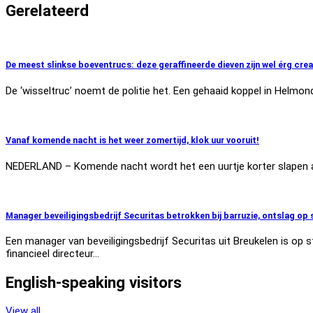
Gerelateerd
De meest slinkse boeventrucs: deze geraffineerde dieven zijn wel érg crea
De ‘wisseltruc’ noemt de politie het. Een gehaaid koppel in Helmon
Vanaf komende nacht is het weer zomertijd, klok uur vooruit!
NEDERLAND – Komende nacht wordt het een uurtje korter slapen aang
Manager beveiligingsbedrijf Securitas betrokken bij barruzie, ontslag op
Een manager van beveiligingsbedrijf Securitas uit Breukelen is op 
financieel directeur…
English-speaking visitors
View all