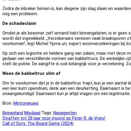
Zodra de inbreker binnen is, kan diegene zijn slag slaan en waard
nóg een probleem.
De schadeclaim
Omdat je als bewoner zelf iemand hebt binnengelaten, is er geen s
wordt dat ingewikkeld. „Verzekeraars vereisen vaak braaksporen 
voorkomen”, legt Michel Ypma uit, expert woonverzekeringen bij In
Op zich een logische en heldere gang van zaken, maar met deze man
gedaan van verschillende vormen van babbeltrucs. De werkelijke cijf
stelt de politie. De aangifte is ook belangrijk voor je verzekering. 
Wees de babbeltruc slim af
Om te voorkomen dat je in de babbeltruc trapt, kun je een aantal d
een kier kunt opendoen, denk aan een deurketting. Daarnaast is 
onaangekondigd. Daarnaast kun je altijd vragen om een legitimatie.
Bron:
Metronieuws
Binnenland
Misdaad
Tags:
Nepagenten
Bericht
Straffen tot 28 jaar voor moord op Peter R. de Vries!
Call of Duty: The Board Game (2024)
navigatie