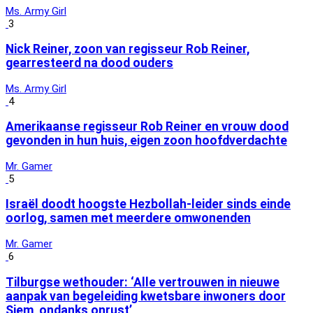
Ms. Army Girl
3
Nick Reiner, zoon van regisseur Rob Reiner,
gearresteerd na dood ouders
Ms. Army Girl
4
Amerikaanse regisseur Rob Reiner en vrouw dood
gevonden in hun huis, eigen zoon hoofdverdachte
Mr. Gamer
5
Israël doodt hoogste Hezbollah-leider sinds einde
oorlog, samen met meerdere omwonenden
Mr. Gamer
6
Tilburgse wethouder: ‘Alle vertrouwen in nieuwe
aanpak van begeleiding kwetsbare inwoners door
Siem, ondanks onrust’