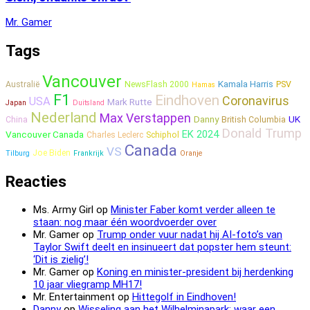
Mr. Gamer
Tags
Vancouver
Kamala Harris
Australië
NewsFlash 2000
PSV
Hamas
F1
Eindhoven
Coronavirus
USA
Mark Rutte
Japan
Duitsland
Nederland
Max Verstappen
Danny
UK
China
British Columbia
Donald Trump
EK 2024
Vancouver Canada
Charles Leclerc
Schiphol
Canada
VS
Joe Biden
Tilburg
Frankrijk
Oranje
Reacties
Ms. Army Girl
op
Minister Faber komt verder alleen te
staan: nog maar één woordvoerder over
Mr. Gamer
op
Trump onder vuur nadat hij AI-foto’s van
Taylor Swift deelt en insinueert dat popster hem steunt:
‘Dit is zielig’!
Mr. Gamer
op
Koning en minister-president bij herdenking
10 jaar vliegramp MH17!
Mr. Entertainment
op
Hittegolf in Eindhoven!
Danny
op
Wisseling aan het Wilhelminapark: waar een