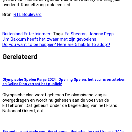
overleed. Russell zong ook een lied.
Bron:
RTL Boulevard
Buitenland
Entertainment
Tags:
Ed Sheeran
,
Johnny Depp
Bericht
Jim Bakkum heeft het zwaar met zijn gevoelens!
Do you want to be happier? Here are 5 habits to adopt!
navigatie
Gerelateerd
Olympische Spelen Parijs 2024 | Opening Spelen: het vuur is ontstoken
en Celine Dion verrast het publiek!
Olympische vlag wordt gehesen De olympische vlag is
overgedragen en wordt nu gehesen aan de voet van de
Eiffeltoren. Dat gebeurt onder de begeleiding van het Frans
Nationaal Orkest, dat…
Bijzonder weekeinde voor Verstappen! Nederlander ruikt kans in 100e