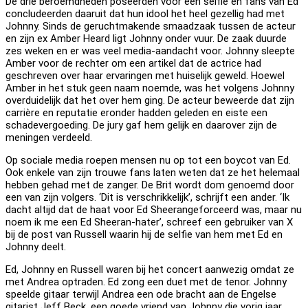
De drie beroemdheden poseerden voor een selfie en fans van Ed
concludeerden daaruit dat hun idool het heel gezellig had met
Johnny. Sinds de geruchtmakende smaadzaak tussen de acteur
en zijn ex Amber Heard ligt Johnny onder vuur. De zaak duurde
zes weken en er was veel media-aandacht voor. Johnny sleepte
Amber voor de rechter om een artikel dat de actrice had
geschreven over haar ervaringen met huiselijk geweld. Hoewel
Amber in het stuk geen naam noemde, was het volgens Johnny
overduidelijk dat het over hem ging. De acteur beweerde dat zijn
carrière en reputatie eronder hadden geleden en eiste een
schadevergoeding. De jury gaf hem gelijk en daarover zijn de
meningen verdeeld.
Op sociale media roepen mensen nu op tot een boycot van Ed.
Ook enkele van zijn trouwe fans laten weten dat ze het helemaal
hebben gehad met de zanger. De Brit wordt dom genoemd door
een van zijn volgers. ‘Dit is verschrikkelijk’, schrijft een ander. ‘Ik
dacht altijd dat de haat voor Ed Sheerangeforceerd was, maar nu
noem ik me een Ed Sheeran-hater’, schreef een gebruiker van X
bij de post van Russell waarin hij de selfie van hem met Ed en
Johnny deelt.
Ed, Johnny en Russell waren bij het concert aanwezig omdat ze
met Andrea optraden. Ed zong een duet met de tenor. Johnny
speelde gitaar terwijl Andrea een ode bracht aan de Engelse
gitarist Jeff Beck, een goede vriend van Johnny die vorig jaar