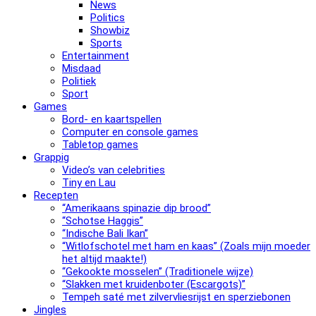
News
Politics
Showbiz
Sports
Entertainment
Misdaad
Politiek
Sport
Games
Bord- en kaartspellen
Computer en console games
Tabletop games
Grappig
Video’s van celebrities
Tiny en Lau
Recepten
“Amerikaans spinazie dip brood”
“Schotse Haggis”
“Indische Bali Ikan”
“Witlofschotel met ham en kaas” (Zoals mijn moeder
het altijd maakte!)
“Gekookte mosselen” (Traditionele wijze)
“Slak­ken met krui­den­bo­ter (Escargots)”
Tempeh saté met zilvervliesrijst en sperziebonen
Jingles