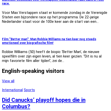
race.
Voor Max Verstappen staat er komende zondag in de Verenigde
Staten een bijzondere race op het programma. De 22-jarige
Nederlander staat voor de 100e keer aan de start van een…
Film “Better man”: Man Robbie Williams na tien keer nog steeds
emotioneel over biografische film!
Robbie Williams (50) heeft de biopic ‘Better Man’, de nieuwe
speelfilm over zijn eigen leven, al tien keer gezien. “Dit is nu al
mijn favoriete film aller tijden”, zei de…
English-speaking visitors
View all
International
Sports
Did Canucks’ playoff hopes die in
Columbus?