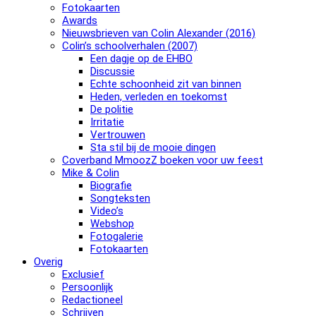
Fotokaarten
Awards
Nieuwsbrieven van Colin Alexander (2016)
Colin’s schoolverhalen (2007)
Een dagje op de EHBO
Discussie
Echte schoonheid zit van binnen
Heden, verleden en toekomst
De politie
Irritatie
Vertrouwen
Sta stil bij de mooie dingen
Coverband MmoozZ boeken voor uw feest
Mike & Colin
Biografie
Songteksten
Video’s
Webshop
Fotogalerie
Fotokaarten
Overig
Exclusief
Persoonlijk
Redactioneel
Schrijven