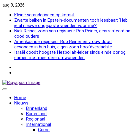
Skip
aug 9, 2026
to
Kleine veranderingen op komst
content
Zwarte balken in Epstein-documenten toch leesbaar: ‘Heb
je al nieuwe ongepaste vrienden voor me?’
Nick Reiner, zoon van regisseur Rob Reiner, gearresteerd na
dood ouders
Amerikaanse regisseur Rob Reiner en vrouw dood
gevonden in hun huis, eigen zoon hoofdverdachte
Israël doodt hoogste Hezbollah-leider sinds einde oorlog,
samen met meerdere omwonenden
NewsFlash
2000
NewsFlash
2000
Home
Nieuws
Binnenland
Buitenland
Regionaal
International
Crime