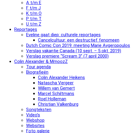
A t/m E
F t/m J
K t/m O
P t/m T
U t/m Z
Reportages
Eveline gaat diep: culturele reportages
Cancelcultuur: een destructief fenomeen
Dutch Comic Con 2019: meeting Marie Avgeropoulos
Verslag vakantie Canada (10 sept. – 5 okt. 2019)
Verslag premiere “Scream 3” (7 april 2000)
Colin Alexander & MmoozZ
Tour agenda
Biografieën
Colin Alexander Heikens
Natascha Vergeer
Willem van Gemert
Marcel Schiltmans
Roel Holleman
Christian Valkenburg
Songteksten
Video’s
Webshop
Websites
Foto galerie