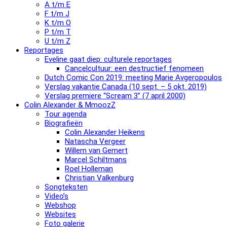
A t/m E
F t/m J
K t/m O
P t/m T
U t/m Z
Reportages
Eveline gaat diep: culturele reportages
Cancelcultuur: een destructief fenomeen
Dutch Comic Con 2019: meeting Marie Avgeropoulos
Verslag vakantie Canada (10 sept. – 5 okt. 2019)
Verslag premiere “Scream 3” (7 april 2000)
Colin Alexander & MmoozZ
Tour agenda
Biografieën
Colin Alexander Heikens
Natascha Vergeer
Willem van Gemert
Marcel Schiltmans
Roel Holleman
Christian Valkenburg
Songteksten
Video’s
Webshop
Websites
Foto galerie