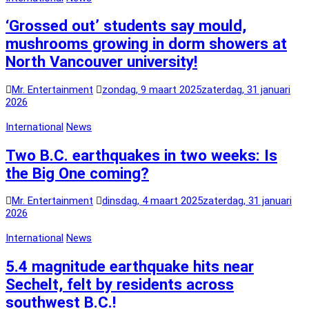
‘Grossed out’ students say mould,
mushrooms growing in dorm showers at
North Vancouver university!
Mr. Entertainment
zondag, 9 maart 2025
zaterdag, 31 januari
2026
International
News
Two B.C. earthquakes in two weeks: Is
the Big One coming?
Mr. Entertainment
dinsdag, 4 maart 2025
zaterdag, 31 januari
2026
International
News
5.4 magnitude earthquake hits near
Sechelt, felt by residents across
southwest B.C.!