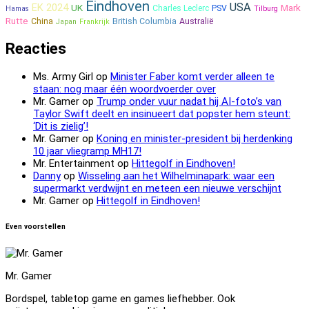
Eindhoven
USA
EK 2024
UK
Mark
Charles Leclerc
PSV
Hamas
Tilburg
Rutte
China
British Columbia
Australië
Japan
Frankrijk
Reacties
Ms. Army Girl
op
Minister Faber komt verder alleen te
staan: nog maar één woordvoerder over
Mr. Gamer
op
Trump onder vuur nadat hij AI-foto’s van
Taylor Swift deelt en insinueert dat popster hem steunt:
‘Dit is zielig’!
Mr. Gamer
op
Koning en minister-president bij herdenking
10 jaar vliegramp MH17!
Mr. Entertainment
op
Hittegolf in Eindhoven!
Danny
op
Wisseling aan het Wilhelminapark: waar een
supermarkt verdwijnt en meteen een nieuwe verschijnt
Mr. Gamer
op
Hittegolf in Eindhoven!
Even voorstellen
Mr. Gamer
Bordspel, tabletop game en games liefhebber. Ook