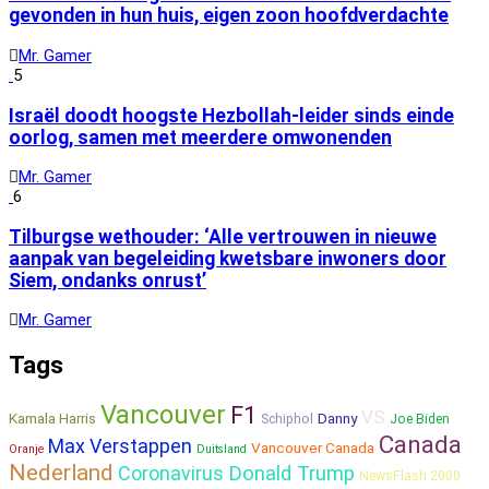
gevonden in hun huis, eigen zoon hoofdverdachte
Mr. Gamer
5
Israël doodt hoogste Hezbollah-leider sinds einde
oorlog, samen met meerdere omwonenden
Mr. Gamer
6
Tilburgse wethouder: ‘Alle vertrouwen in nieuwe
aanpak van begeleiding kwetsbare inwoners door
Siem, ondanks onrust’
Mr. Gamer
Tags
Vancouver
F1
VS
Kamala Harris
Danny
Schiphol
Joe Biden
Canada
Max Verstappen
Vancouver Canada
Oranje
Duitsland
Nederland
Coronavirus
Donald Trump
NewsFlash 2000