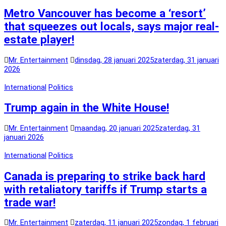
Metro Vancouver has become a ‘resort’
that squeezes out locals, says major real-
estate player!
Mr. Entertainment
dinsdag, 28 januari 2025
zaterdag, 31 januari
2026
International
Politics
Trump again in the White House!
Mr. Entertainment
maandag, 20 januari 2025
zaterdag, 31
januari 2026
International
Politics
Canada is preparing to strike back hard
with retaliatory tariffs if Trump starts a
trade war!
Mr. Entertainment
zaterdag, 11 januari 2025
zondag, 1 februari