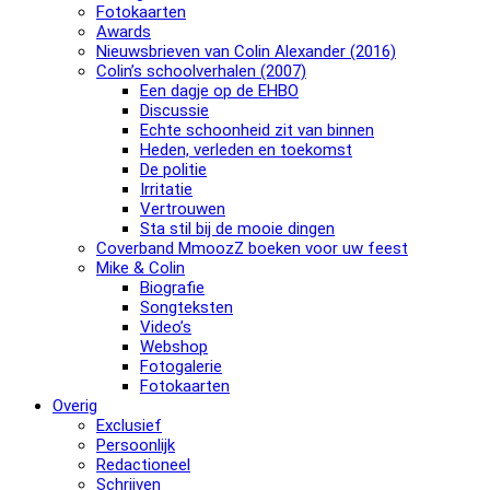
Fotokaarten
Awards
Nieuwsbrieven van Colin Alexander (2016)
Colin’s schoolverhalen (2007)
Een dagje op de EHBO
Discussie
Echte schoonheid zit van binnen
Heden, verleden en toekomst
De politie
Irritatie
Vertrouwen
Sta stil bij de mooie dingen
Coverband MmoozZ boeken voor uw feest
Mike & Colin
Biografie
Songteksten
Video’s
Webshop
Fotogalerie
Fotokaarten
Overig
Exclusief
Persoonlijk
Redactioneel
Schrijven