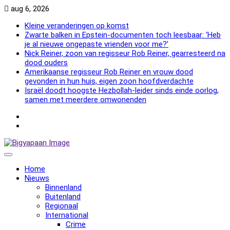
Skip
aug 6, 2026
to
Kleine veranderingen op komst
content
Zwarte balken in Epstein-documenten toch leesbaar: ‘Heb
je al nieuwe ongepaste vrienden voor me?’
Nick Reiner, zoon van regisseur Rob Reiner, gearresteerd na
dood ouders
Amerikaanse regisseur Rob Reiner en vrouw dood
gevonden in hun huis, eigen zoon hoofdverdachte
Israël doodt hoogste Hezbollah-leider sinds einde oorlog,
samen met meerdere omwonenden
NewsFlash
2000
NewsFlash
2000
Home
Nieuws
Binnenland
Buitenland
Regionaal
International
Crime