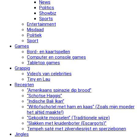
News
Politics
Showbiz
Sports
Entertainment
Misdaad
Politiek
Sport
Games
Bord- en kaartspellen
Computer en console games
Tabletop games
Grappig
Video’s van celebrities
Tiny en Lau
Recepten
“Amerikaans spinazie dip brood”
“Schotse Haggis”
“Indische Bali Ikan”
“Witlofschotel met ham en kaas” (Zoals mijn moeder
het altijd maakte!)
“Gekookte mosselen” (Traditionele wijze)
“Slak­ken met krui­den­bo­ter (Escargots)”
Tempeh saté met zilvervliesrijst en sperziebonen
Jingles