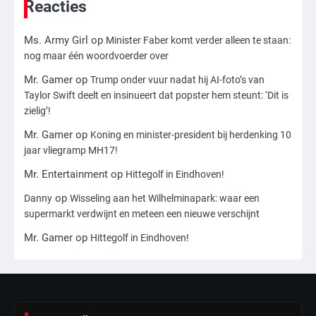
Reacties
3
Ms. Army Girl
op
Minister Faber komt verder alleen te staan:
nog maar één woordvoerder over
Nick Reiner, zoon van regisseur Rob
Reiner, gearresteerd na dood ouders
Mr. Gamer
op
Trump onder vuur nadat hij AI-foto’s van
Ms. Army Girl
Taylor Swift deelt en insinueert dat popster hem steunt: ‘Dit is
zielig’!
4
Mr. Gamer
op
Koning en minister-president bij herdenking 10
Amerikaanse regisseur Rob Reiner en
jaar vliegramp MH17!
vrouw dood gevonden in hun huis,
Mr. Entertainment
op
Hittegolf in Eindhoven!
eigen zoon hoofdverdachte
Mr. Gamer
op
Danny
Wisseling aan het Wilhelminapark: waar een
supermarkt verdwijnt en meteen een nieuwe verschijnt
5
Mr. Gamer
op
Hittegolf in Eindhoven!
Israël doodt hoogste Hezbollah-leider
sinds einde oorlog, samen met
meerdere omwonenden
Mr. Gamer
6