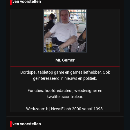
Even voorstellen
Tilburgse wethouder: ‘Alle vertrouwen
in nieuwe aanpak van begeleiding
kwetsbare inwoners door Siem,
Mr. Gamer
ondanks onrust’
Mr. Gamer
Bordspel, tabletop game en games liefhebber. Ook
geïnteresseerd in nieuws en politiek.
Functies: hoofdredacteur, webdesigner en
kwaliteitscontroleur.
Werkzaam bij NewsFlash 2000 vanaf 1998.
Even voorstellen