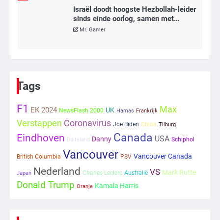
Israël doodt hoogste Hezbollah-leider
sinds einde oorlog, samen met
meerdere omwonenden
Mr. Gamer
6
Tilburgse wethouder: ‘Alle vertrouwen
in nieuwe aanpak van begeleiding
Tags
kwetsbare inwoners door Siem,
Mr. Gamer
ondanks onrust’
F1
Max
EK 2024
UK
NewsFlash 2000
Hamas
Frankrijk
Verstappen
1
Coronavirus
Joe Biden
China
Tilburg
Canada
Eindhoven
USA
Danny
Kleine veranderingen op komst
Schiphol
Duitsland
Vancouver
Mr. Gamer
Vancouver Canada
British Columbia
PSV
Nederland
VS
Mark Rutte
Charles Leclerc
Australië
Japan
Donald Trump
2
Kamala Harris
Oranje
Zwarte balken in Epstein-documenten
toch leesbaar: ‘Heb je al nieuwe
ongepaste vrienden voor me?’
Ms. Army Girl