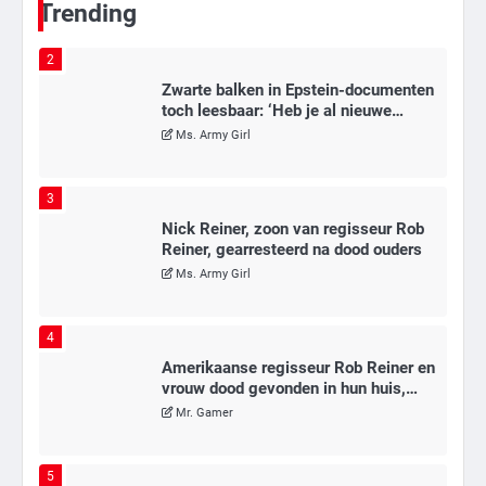
Trending
2
Zwarte balken in Epstein-documenten
toch leesbaar: ‘Heb je al nieuwe
ongepaste vrienden voor me?’
Ms. Army Girl
3
Nick Reiner, zoon van regisseur Rob
Reiner, gearresteerd na dood ouders
Ms. Army Girl
4
Amerikaanse regisseur Rob Reiner en
vrouw dood gevonden in hun huis,
eigen zoon hoofdverdachte
Mr. Gamer
5