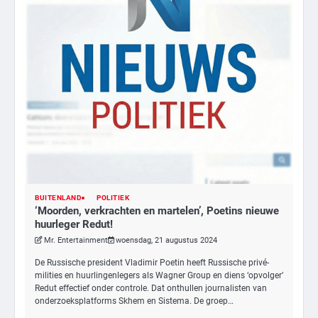
BUITENLAND
POLITIEK
‘Moorden, verkrachten en martelen’, Poetins nieuwe
3
huurleger Redut!
Nick Reiner, zoon van regisseur Rob
Mr. Entertainment
woensdag, 21 augustus 2024
Reiner, gearresteerd na dood ouders
De Russische president Vladimir Poetin heeft Russische privé-
Ms. Army Girl
milities en huurlingenlegers als Wagner Group en diens ‘opvolger’
Redut effectief onder controle. Dat onthullen journalisten van
onderzoeksplatforms Skhem en Sistema. De groep…
4