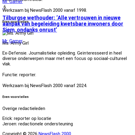
Mr. Gamer
6
Werkzaam bij NewsFlash 2000 vanaf 1998.
Tilburgse wethouder: ‘Alle vertrouwen in nieuwe
Even voorstellen
aanpak van begeleiding kwetsbare inwoners door
Siem, ondanks onrust’
Mr. Gamer
Ms. Army Girl
Ex-Defensie. Journalistieke opleiding. Geïnteresseerd in heel
diverse onderwerpen maar met een focus op sociaal-cultureel
vlak.
Functie: reporter.
Werkzaam bij NewsFlash 2000 vanaf 2024.
Even voorstellen
Overige redactieleden
Erick: reporter op locatie
Jeroen: redactionele ondersteuning
Copyright © 2026
NewsFlash 2000