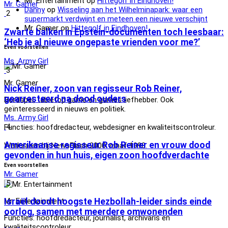
Mr. Entertainment
op
Hittegolf in Eindhoven!
Mr. Gamer
Danny
op
Wisseling aan het Wilhelminapark: waar een
2
supermarkt verdwijnt en meteen een nieuwe verschijnt
Mr. Gamer
op
Hittegolf in Eindhoven!
Zwarte balken in Epstein-documenten toch leesbaar:
‘Heb je al nieuwe ongepaste vrienden voor me?’
Even voorstellen
Ms. Army Girl
3
Mr. Gamer
Nick Reiner, zoon van regisseur Rob Reiner,
gearresteerd na dood ouders
Bordspel, tabletop game en games liefhebber. Ook
geïnteresseerd in nieuws en politiek.
Ms. Army Girl
4
Functies: hoofdredacteur, webdesigner en kwaliteitscontroleur.
Amerikaanse regisseur Rob Reiner en vrouw dood
Werkzaam bij NewsFlash 2000 vanaf 1998.
gevonden in hun huis, eigen zoon hoofdverdachte
Even voorstellen
Mr. Gamer
5
Mr. Entertainment
Israël doodt hoogste Hezbollah-leider sinds einde
oorlog, samen met meerdere omwonenden
Functies: hoofdredacteur, journalist, archivaris en
kwaliteitscontroleur.