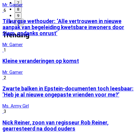
7
Mr. Gamer
8
6
9
Tilburgse wethouder: ‘Alle vertrouwen in nieuwe
10
aanpak van begeleiding kwetsbare inwoners door
Siem, ondanks onrust’
Trending
Mr. Gamer
1
Kleine veranderingen op komst
Mr. Gamer
2
Zwarte balken in Epstein-documenten toch leesbaar:
‘Heb je al nieuwe ongepaste vrienden voor me?’
Ms. Army Girl
3
Nick Reiner, zoon van regisseur Rob Reiner,
gearresteerd na dood ouders