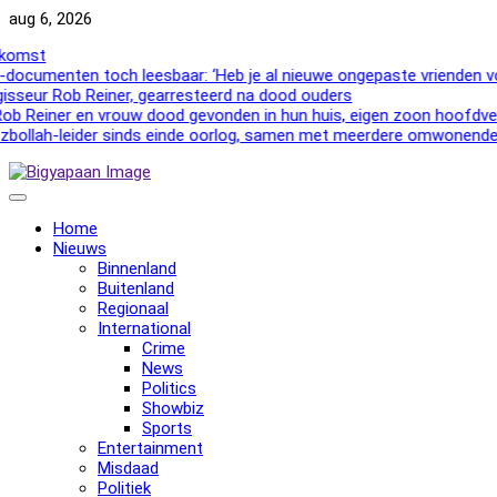
Skip
aug 6, 2026
to
st
content
umenten toch leesbaar: ‘Heb je al nieuwe ongepaste vrienden voor 
eur Rob Reiner, gearresteerd na dood ouders
einer en vrouw dood gevonden in hun huis, eigen zoon hoofdverdac
lah-leider sinds einde oorlog, samen met meerdere omwonenden
Home
Nieuws
Binnenland
Buitenland
Regionaal
International
Crime
News
Politics
Showbiz
Sports
Entertainment
Misdaad
Politiek