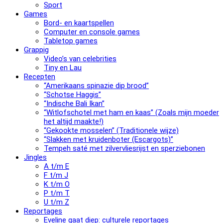
Sport
Games
Bord- en kaartspellen
Computer en console games
Tabletop games
Grappig
Video’s van celebrities
Tiny en Lau
Recepten
“Amerikaans spinazie dip brood”
“Schotse Haggis”
“Indische Bali Ikan”
“Witlofschotel met ham en kaas” (Zoals mijn moeder
het altijd maakte!)
“Gekookte mosselen” (Traditionele wijze)
“Slak­ken met krui­den­bo­ter (Escargots)”
Tempeh saté met zilvervliesrijst en sperziebonen
Jingles
A t/m E
F t/m J
K t/m O
P t/m T
U t/m Z
Reportages
Eveline gaat diep: culturele reportages