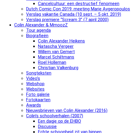
Cancelcultuur: een destructief fenomeen
Dutch Comic Con 2019: meeting Marie Avgeropoulos
Verslag vakantie Canada (10 sept. – 5 okt. 2019)
Verslag premiere “Scream 3” (7 april 2000)
Colin Alexander & MmoozZ
Tour agenda
Biografieën
Colin Alexander Heikens
Natascha Vergeer
Willem van Gemert
Marcel Schiltmans
Roel Holleman
Christian Valkenburg
Songteksten
Video’s
Webshop
Websites
Foto galerie
Fotokaarten
Awards
Nieuwsbrieven van Colin Alexander (2016)
Colin’s schoolverhalen (2007)
Een dagje op de EHBO
Discussie
Echte schoonheid zit van binnen