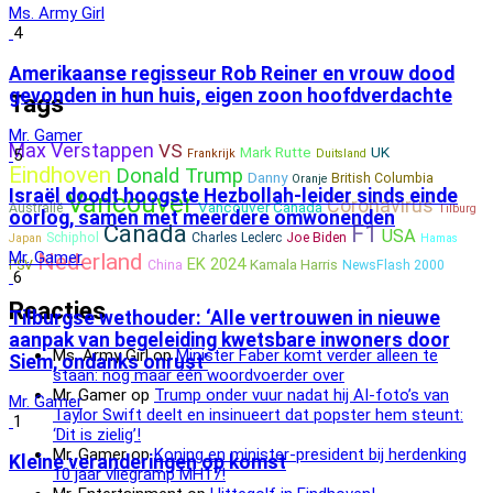
Ms. Army Girl
4
Amerikaanse regisseur Rob Reiner en vrouw dood
gevonden in hun huis, eigen zoon hoofdverdachte
Tags
Mr. Gamer
Max Verstappen
VS
Mark Rutte
UK
5
Frankrijk
Duitsland
Eindhoven
Donald Trump
Danny
British Columbia
Oranje
Israël doodt hoogste Hezbollah-leider sinds einde
Vancouver
Coronavirus
Vancouver Canada
Australië
Tilburg
oorlog, samen met meerdere omwonenden
Canada
F1
USA
Schiphol
Charles Leclerc
Joe Biden
Japan
Hamas
Nederland
Mr. Gamer
EK 2024
Kamala Harris
PSV
China
NewsFlash 2000
6
Reacties
Tilburgse wethouder: ‘Alle vertrouwen in nieuwe
aanpak van begeleiding kwetsbare inwoners door
Ms. Army Girl
op
Minister Faber komt verder alleen te
Siem, ondanks onrust’
staan: nog maar één woordvoerder over
Mr. Gamer
op
Trump onder vuur nadat hij AI-foto’s van
Mr. Gamer
Taylor Swift deelt en insinueert dat popster hem steunt:
1
‘Dit is zielig’!
Mr. Gamer
op
Koning en minister-president bij herdenking
Kleine veranderingen op komst
10 jaar vliegramp MH17!