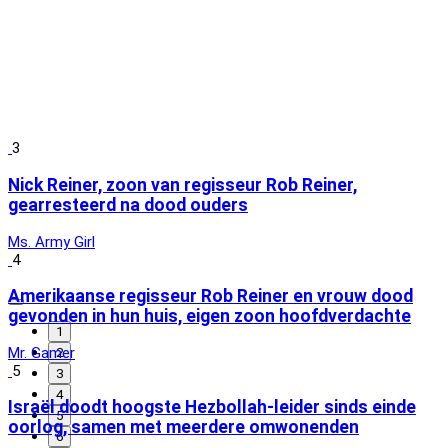
3
Nick Reiner, zoon van regisseur Rob Reiner,
gearresteerd na dood ouders
Ms. Army Girl
4
Amerikaanse regisseur Rob Reiner en vrouw dood
gevonden in hun huis, eigen zoon hoofdverdachte
1
Mr. Gamer
2
5
3
4
Israël doodt hoogste Hezbollah-leider sinds einde
5
oorlog, samen met meerdere omwonenden
6