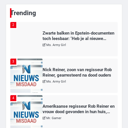
Mr. Gamer
Trending
2
Zwarte balken in Epstein-documenten
toch leesbaar: ‘Heb je al nieuwe
ongepaste vrienden voor me?’
Ms. Army Girl
3
Nick Reiner, zoon van regisseur Rob
Reiner, gearresteerd na dood ouders
Ms. Army Girl
4
Amerikaanse regisseur Rob Reiner en
vrouw dood gevonden in hun huis,
eigen zoon hoofdverdachte
Mr. Gamer