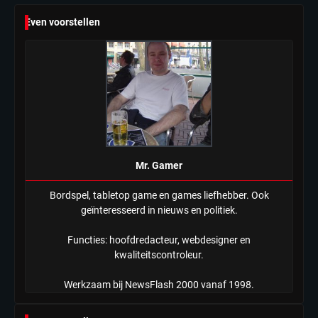
6
Even voorstellen
Tilburgse wethouder: ‘Alle vertrouwen
in nieuwe aanpak van begeleiding
kwetsbare inwoners door Siem,
Mr. Gamer
ondanks onrust’
Mr. Gamer
Bordspel, tabletop game en games liefhebber. Ook
geïnteresseerd in nieuws en politiek.
Functies: hoofdredacteur, webdesigner en
kwaliteitscontroleur.
Werkzaam bij NewsFlash 2000 vanaf 1998.