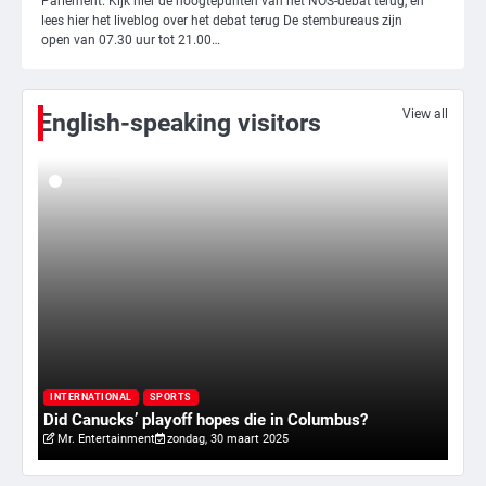
Parlement. Kijk hier de hoogtepunten van het NOS-debat terug, en
lees hier het liveblog over het debat terug De stembureaus zijn
4
open van 07.30 uur tot 21.00…
Amerikaanse regisseur Rob Reiner en
vrouw dood gevonden in hun huis,
eigen zoon hoofdverdachte
Mr. Gamer
View all
English-speaking visitors
5
Israël doodt hoogste Hezbollah-leider
sinds einde oorlog, samen met
meerdere omwonenden
Mr. Gamer
6
Tilburgse wethouder: ‘Alle vertrouwen
in nieuwe aanpak van begeleiding
kwetsbare inwoners door Siem,
I
Mr. Gamer
ondanks onrust’
ry
Va
INTERNATIONAL
SPORTS
Did Canucks’ playoff hopes die in Columbus?
20
Mr. Entertainment
zondag, 30 maart 2025
1
Kleine veranderingen op komst