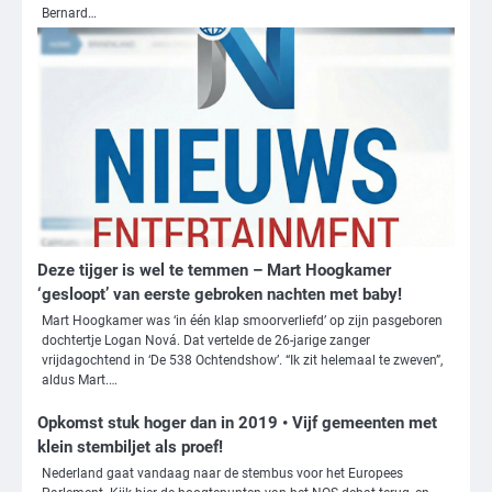
Bernard…
Deze tijger is wel te temmen – Mart Hoogkamer
‘gesloopt’ van eerste gebroken nachten met baby!
Mart Hoogkamer was ‘in één klap smoorverliefd’ op zijn pasgeboren
dochtertje Logan Nová. Dat vertelde de 26-jarige zanger
vrijdagochtend in ‘De 538 Ochtendshow’. “Ik zit helemaal te zweven”,
3
aldus Mart.…
Nick Reiner, zoon van regisseur Rob
Opkomst stuk hoger dan in 2019 • Vijf gemeenten met
Reiner, gearresteerd na dood ouders
klein stembiljet als proef!
Ms. Army Girl
Nederland gaat vandaag naar de stembus voor het Europees