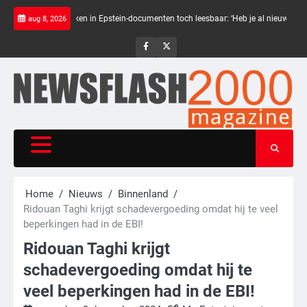
Skip
Zwarte balken in Epstein-documenten toch leesbaar: ‘Heb je al nieuwe ongepast
aug 8, 2026
to
content
NewsFlash
NewsFlash
2000
2000
Home
Nieuws
Binnenland
Ridouan Taghi krijgt schadevergoeding omdat hij te veel
beperkingen had in de EBI!
Ridouan Taghi krijgt
schadevergoeding omdat hij te
veel beperkingen had in de EBI!