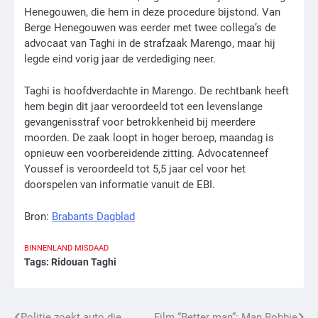
Henegouwen, die hem in deze procedure bijstond. Van
Berge Henegouwen was eerder met twee collega’s de
advocaat van Taghi in de strafzaak Marengo, maar hij
legde eind vorig jaar de verdediging neer.
Taghi is hoofdverdachte in Marengo. De rechtbank heeft
hem begin dit jaar veroordeeld tot een levenslange
gevangenisstraf voor betrokkenheid bij meerdere
moorden. De zaak loopt in hoger beroep, maandag is
opnieuw een voorbereidende zitting. Advocatenneef
Youssef is veroordeeld tot 5,5 jaar cel voor het
doorspelen van informatie vanuit de EBI.
Bron:
Brabants Dagblad
BINNENLAND
MISDAAD
Tags:
Ridouan Taghi
Politie zoekt auto die
Film “Better man”: Man Robbie