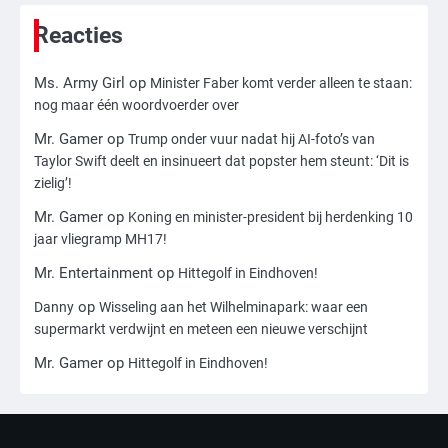
toch leesbaar: ‘Heb je al nieuwe
ongepaste vrienden voor me?’
Reacties
Ms. Army Girl
Ms. Army Girl
op
Minister Faber komt verder alleen te staan:
3
nog maar één woordvoerder over
Nick Reiner, zoon van regisseur Rob
Reiner, gearresteerd na dood ouders
Mr. Gamer
op
Trump onder vuur nadat hij AI-foto’s van
Ms. Army Girl
Taylor Swift deelt en insinueert dat popster hem steunt: ‘Dit is
zielig’!
Mr. Gamer
op
4
Koning en minister-president bij herdenking 10
jaar vliegramp MH17!
Amerikaanse regisseur Rob Reiner en
vrouw dood gevonden in hun huis,
Mr. Entertainment
op
Hittegolf in Eindhoven!
eigen zoon hoofdverdachte
Mr. Gamer
op
Danny
Wisseling aan het Wilhelminapark: waar een
supermarkt verdwijnt en meteen een nieuwe verschijnt
5
Mr. Gamer
op
Hittegolf in Eindhoven!
Israël doodt hoogste Hezbollah-leider
sinds einde oorlog, samen met
meerdere omwonenden
Mr. Gamer