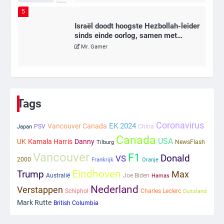
5
Israël doodt hoogste Hezbollah-leider
sinds einde oorlog, samen met
meerdere omwonenden
Mr. Gamer
6
Tilburgse wethouder: ‘Alle vertrouwen
in nieuwe aanpak van begeleiding
Tags
kwetsbare inwoners door Siem,
Mr. Gamer
ondanks onrust’
Coronavirus
EK 2024
Vancouver Canada
PSV
China
Japan
Canada
1
USA
UK
Kamala Harris
Danny
NewsFlash
Tilburg
Vancouver
F1
Donald
VS
Kleine veranderingen op komst
2000
Frankrijk
Oranje
Mr. Gamer
Eindhoven
Trump
Max
Australië
Joe Biden
Hamas
Nederland
Verstappen
Schiphol
Charles Leclerc
Duitsland
Mark Rutte
British Columbia
2
Zwarte balken in Epstein-documenten