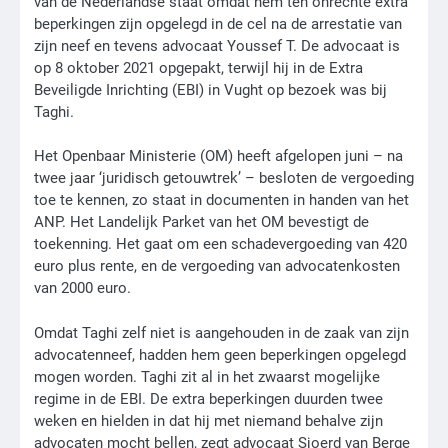
van de Nederlandse staat omdat hem ten onrechte extra
beperkingen zijn opgelegd in de cel na de arrestatie van
zijn neef en tevens advocaat Youssef T. De advocaat is
op 8 oktober 2021 opgepakt, terwijl hij in de Extra
Beveiligde Inrichting (EBI) in Vught op bezoek was bij
Taghi.
Het Openbaar Ministerie (OM) heeft afgelopen juni – na
twee jaar ‘juridisch getouwtrek’ – besloten de vergoeding
toe te kennen, zo staat in documenten in handen van het
ANP. Het Landelijk Parket van het OM bevestigt de
toekenning. Het gaat om een schadevergoeding van 420
euro plus rente, en de vergoeding van advocatenkosten
van 2000 euro.
Omdat Taghi zelf niet is aangehouden in de zaak van zijn
advocatenneef, hadden hem geen beperkingen opgelegd
mogen worden. Taghi zit al in het zwaarst mogelijke
regime in de EBI. De extra beperkingen duurden twee
weken en hielden in dat hij met niemand behalve zijn
advocaten mocht bellen, zegt advocaat Sjoerd van Berge