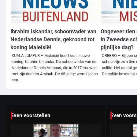
Ibrahim Iskandar, schoonvader van
Ongeveer tien 
Nederlandse Dennis, gekroond tot
in Zweedse sch
koning Maleisië!
pijnlijke dag’!
KUALA LUMPUR – Maleisië heeft een nieuwe
OREBRO – Bij een sc
koning: Ibrahim Iskandar. De schoonvader van de
school zijn zo’n tien
Nederlander Dennis Verbaas, die in 2017 trouwde
politie. Het aantal g
met zijn dochter Aminah. De 65-jarige werd tijdens
De politie bevestigt
een…
Even voorstellen
Even voors