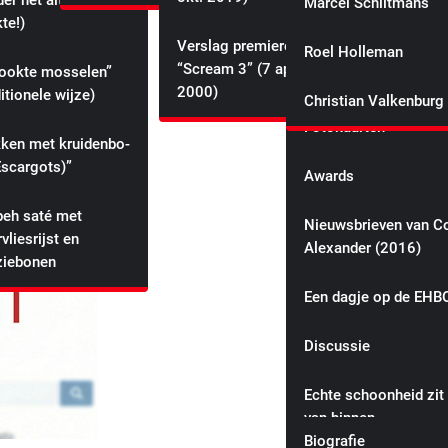
r het altijd
Marcel Schiltmans
Canada is preparing to strike back ha
te!)
Websites
with retaliatory tariffs if Trump starts 
Verslag premiere
Roel Holleman
trade war!
“Scream 3” (7 april
ookte mosselen”
Foto galerie
Mr. Entertainment
zaterdag, 11 januari 2025
2000)
itionele wijze)
Christian Valkenburg
Fotokaarten
­ken met krui­den­bo­
Escargots)”
Awards
eh saté met
Nieuwsbrieven van Co
rvliesrijst en
Alexander (2016)
ziebonen
Colin’s schoolverhale
Een dagje op de EHB
(2007)
Discussie
Coverband MmoozZ
boeken voor uw feest
Echte schoonheid zit
van binnen
Mike & Colin
Biografie