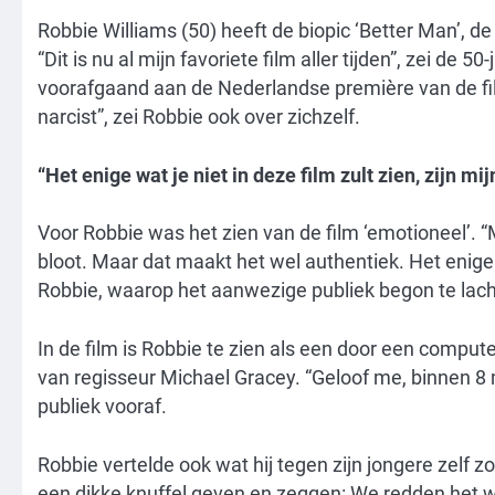
Robbie Williams (50) heeft de biopic ‘Better Man’, de 
“Dit is nu al mijn favoriete film aller tijden”, zei de 
voorafgaand aan de Nederlandse première van de fil
narcist”, zei Robbie ook over zichzelf.
“Het enige wat je niet in deze film zult zien, zijn m
Voor Robbie was het zien van de film ‘emotioneel’. “
bloot. Maar dat maakt het wel authentiek. Het enige wa
Robbie, waarop het aanwezige publiek begon te lac
In de film is Robbie te zien als een door een compute
van regisseur Michael Gracey. “Geloof me, binnen 8 
publiek vooraf.
Robbie vertelde ook wat hij tegen zijn jongere zelf z
een dikke knuffel geven en zeggen: We redden het 