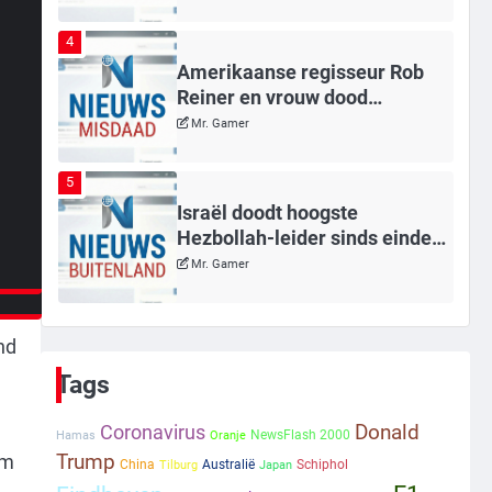
n.
4
Amerikaanse regisseur Rob
Reiner en vrouw dood
gevonden in hun huis, eigen
Mr. Gamer
zoon hoofdverdachte
5
Israël doodt hoogste
lf
Hezbollah-leider sinds einde
oorlog, samen met meerdere
Mr. Gamer
omwonenden
6
nd
Tilburgse wethouder: ‘Alle
vertrouwen in nieuwe aanpak
Tags
van begeleiding kwetsbare
Mr. Gamer
inwoners door Siem, ondanks
Coronavirus
Donald
NewsFlash 2000
Hamas
Oranje
onrust’
em
Trump
1
China
Australië
Schiphol
Tilburg
Japan