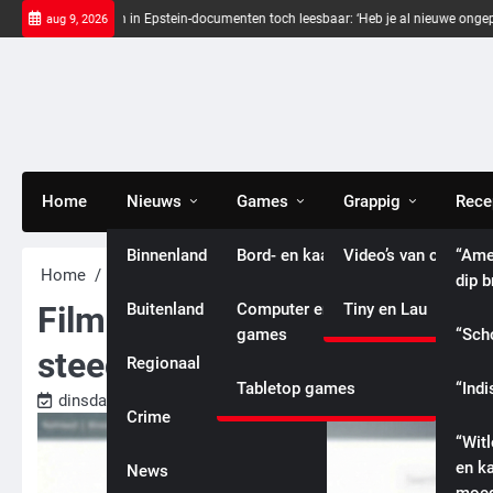
Skip
warte balken in Epstein-documenten toch leesbaar: ‘Heb je al nieuwe ongepaste vri
aug 9, 2026
to
content
Home
Nieuws
Games
Grappig
Rece
Binnenland
Bord- en kaartspellen
Video’s van celebriti
“Ame
Home
Nieuws
Buitenland
Film “Better man”: Man Robb
dip 
Buitenland
Computer en console
Tiny en Lau
Film “Better man”: Man Robbi
games
“Sch
steeds emotioneel over biogr
Regionaal
Tabletop games
“Indi
dinsdag, 10 december 2024
Mr. Entertainment
International
Crime
“Wit
en k
News
Entertainment