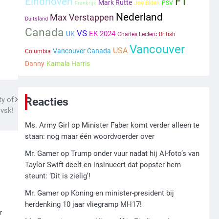
F1
Kleine veranderingen op
Eindhoven
Mark Rutte
Joe Biden
PSV
Frankrijk
komst
Nederland
Max Verstappen
Duitsland
Mr. Gamer
Canada
VS
EK 2024
UK
Charles Leclerc
British
Vancouver
2
USA
Vancouver Canada
Columbia
Zwarte balken in Epstein-
Danny
Kamala Harris
documenten toch leesbaar:
‘Heb je al nieuwe ongepaste
Ms. Army Girl
vrienden voor me?’
Reacties
ty of
vsk!
3
Ms. Army Girl
op
Nick Reiner, zoon van
Minister Faber komt verder alleen te
staan: nog maar één woordvoerder over
regisseur Rob Reiner,
gearresteerd na dood ouders
Ms. Army Girl
Mr. Gamer
op
Trump onder vuur nadat hij AI-foto’s van
Taylor Swift deelt en insinueert dat popster hem
4
steunt: ‘Dit is zielig’!
Amerikaanse regisseur Rob
Mr. Gamer
op
Koning en minister-president bij
Reiner en vrouw dood
herdenking 10 jaar vliegramp MH17!
gevonden in hun huis, eigen
Mr. Gamer
r