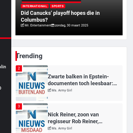
Tilburgse wethouder: ‘Alle
rd
vertrouwen in nieuwe aanpak
INTERNATIONAL
SPORTS
a
Did Canucks’ playoff hopes die in
van begeleiding kwetsbare
Mr. Gamer
Columbus?
inwoners door Siem, ondanks
Mr. Entertainment
zondag, 30 maart 2025
onrust’
1
Kleine veranderingen op
komst
Mr. Gamer
Trending
lin
2
Zwarte balken in Epstein-
documenten toch leesbaar:
n
O
‘Heb je al nieuwe ongepaste
Ms. Army Girl
vrienden voor me?’
3
Nick Reiner, zoon van
regisseur Rob Reiner,
gearresteerd na dood ouders
Ms. Army Girl