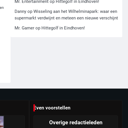
Mr. Entertainment
zoon hoofdverdachte
op
Hittegolf in Eindhoven!
 en
5
Danny
op
Wisseling aan het Wilhelminapark: waar een
supermarkt verdwijnt en meteen een nieuwe verschijnt
Israël doodt hoogste
Hezbollah-leider sinds einde
Mr. Gamer
op
Hittegolf in Eindhoven!
oorlog, samen met meerdere
Mr. Gamer
omwonenden
6
Tilburgse wethouder: ‘Alle
vertrouwen in nieuwe aanpak
van begeleiding kwetsbare
Mr. Gamer
inwoners door Siem, ondanks
onrust’
Even voorstellen
Overige redactieleden