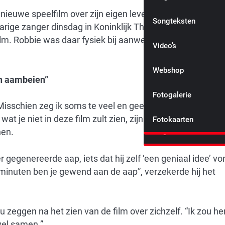
Heden, verleden en
nieuwe speelfilm over zijn eigen leven, al tien keer gezie
toekomst
Songteksten
50-jarige zanger dinsdag in Koninklijk Theater Tuschinski
m. Robbie was daar fysiek bij aanwezig. “Ik ben een
De politie
Video’s
Irritatie
Webshop
ijn aambeien”
Vertrouwen
Fotogalerie
Misschien zeg ik soms te veel en geef ik te veel van meze
t je niet in deze film zult zien, zijn mijn aambeien”, zei
Sta stil bij de mooie
Fotokaarten
dingen
hen.
r gegenereerde aap, iets dat hij zelf ‘een geniaal idee’ vo
minuten ben je gewend aan de aap”, verzekerde hij het
ou zeggen na het zien van de film over zichzelf. “Ik zou h
wel samen.”