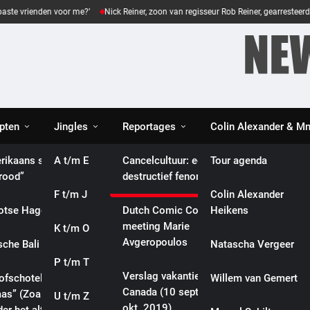
enden voor me?’
Nick Reiner, zoon van regisseur Rob Reiner, gearresteerd na doo
pten
Jingles
Reportages
Colin Alexander & 
es
rikaans spinazie
A t/m E
Eveline gaat diep:
Cancelcultuur: een
Tour agenda
ie Williams na tien keer nog steeds emotioneel over biografische f
brood”
culturele reportages
destructief fenomeen
F t/m J
Biografieën
Colin Alexander
e Williams na tien keer nog
otse Haggis”
Dutch Comic Con 2019:
Heikens
afische film!
meeting Marie
K t/m O
Songteksten
Avgeropoulos
sche Bali Ikan”
Natascha Vergeer
P t/m T
Video’s
Verslag vakantie
lofschotel met ham
Willem van Gemert
Canada (10 sept. – 5
aas” (Zoals mijn
U t/m Z
Webshop
okt. 2019)
INTERNATIONAL
POLITICS